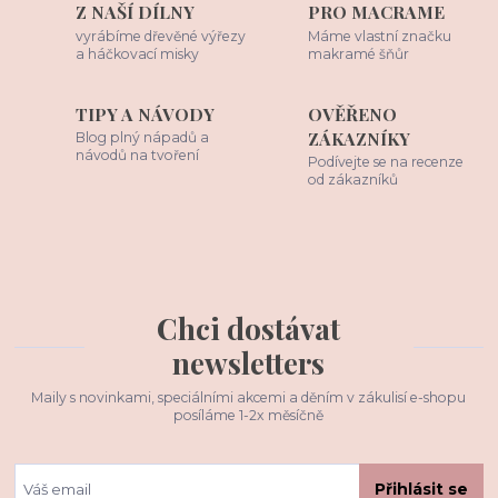
Z NAŠÍ DÍLNY
PRO MACRAME
vyrábíme dřevěné výřezy
Máme vlastní značku
a háčkovací misky
makramé šňůr
TIPY A NÁVODY
OVĚŘENO
ZÁKAZNÍKY
Blog plný nápadů a
návodů na tvoření
Podívejte se na recenze
od zákazníků
Chci dostávat
newsletters
Maily s novinkami, speciálními akcemi a děním v zákulisí e-shopu
posíláme 1-2x měsíčně
Přihlásit se