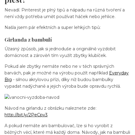
Nevadí. Pinterest je plný tipů a nápadu na různá tvoření a
není vždy potřeba umět používat háček nebo jehlice.
Našla jsem pár efektních a super lehkých tipů:
Girlanda z bambulí
Úžasný způsob, jak si jednoduše a originálně vyzdobit
domácnost a zárověň tím využít zbytky klubíček.
Pokud ale zbytky nemáte nebo ne v těch správných
barvách, pak je možné na výrobu použít například
Everyday
Big
- silnou akrylovou přízi, díky níž budou bambulky
vypadat nadýchaně a jejich výroba bude opravdu rychlá.
Návod na girlandu z obrázku naleznete zde:
http://bit.ly/2PeCpv3
A pokud nemáte ani bambulovač, lze si ho vyrobit z
běžných věcí, které má každý doma. Návody, jak na bambuli