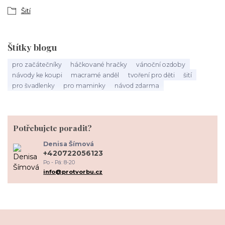
Šití
Štítky blogu
pro začátečníky
háčkované hračky
vánoční ozdoby
návody ke koupi
macramé anděl
tvoření pro děti
šití
pro švadlenky
pro maminky
návod zdarma
Potřebujete poradit?
Denisa Šímová
+420722056123
Po - Pá: 8-20
info@protvorbu.cz