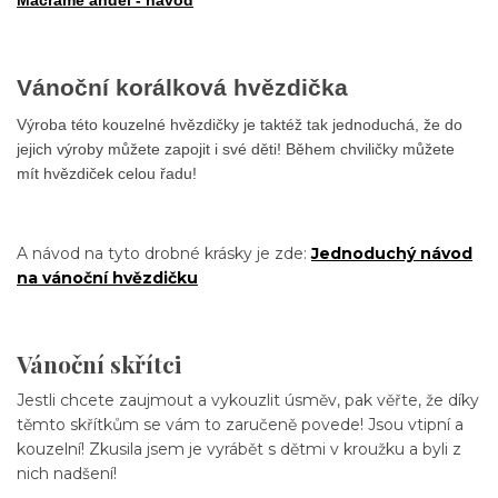
Vánoční korálková hvězdička
Výroba této kouzelné hvězdičky je taktéž tak jednoduchá, že do
jejich výroby můžete zapojit i své děti! Během chviličky můžete
mít hvězdiček celou řadu!
A návod na tyto drobné krásky je zde:
Jednoduchý návod
na vánoční hvězdičku
Vánoční skřítci
Jestli chcete zaujmout a vykouzlit úsměv, pak věřte, že díky
těmto skřítkům se vám to zaručeně povede! Jsou vtipní a
kouzelní! Zkusila jsem je vyrábět s dětmi v kroužku a byli z
nich nadšení!