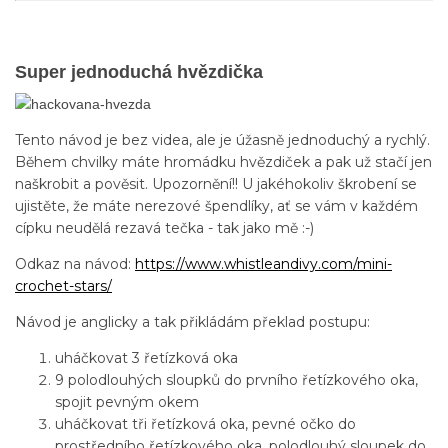
Super jednoduchá hvězdička
Tento návod je bez videa, ale je úžasně jednoduchý a rychlý.
Během chvilky máte hromádku hvězdiček a pak už stačí jen
naškrobit a pověsit. Upozornění!! U jakéhokoliv škrobení se
ujistěte, že máte nerezové špendlíky, ať se vám v každém
cípku neudělá rezavá tečka - tak jako mě :-)
Odkaz na návod:
https://www.whistleandivy.com/mini-
crochet-stars/
Návod je anglicky a tak přikládám překlad postupu:
uháčkovat 3 řetízková oka
9 polodlouhých sloupků do prvního řetízkového oka,
spojit pevným okem
uháčkovat tři řetízková oka, pevné očko do
prostředního řetízkového oka, polodlouhý sloupek do