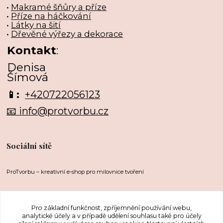
•
Makramé šňůry a příze
•
Příze na háčkování
•
Látky na šití
•
Dřevěné výřezy a dekorace
Kontakt
:
Denisa
Šímová
📱:
+420722056123
📧 info@protvorbu.cz
Sociální sítě
ProTvorbu – kreativní e-shop pro milovnice tvoření
Pro základní funkčnost, zpříjemnění používání webu,
analytické účely a v případě udělení souhlasu také pro účely