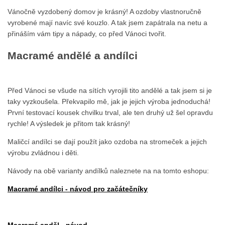
Vánočně vyzdobený domov je krásný! A ozdoby vlastnoručně
vyrobené mají navíc své kouzlo. A tak jsem zapátrala na netu a
přináším vám tipy a nápady, co před Vánoci tvořit.
Macramé andělé a andílci
Před Vánoci se všude na sítích vyrojili tito andělé a tak jsem si je
taky vyzkoušela. Překvapilo mě, jak je jejich výroba jednoduchá!
První testovací kousek chvilku trval, ale ten druhý už šel opravdu
rychle! A výsledek je přitom tak krásný!
Maličcí andílci se dají použít jako ozdoba na stromeček a jejich
výrobu zvládnou i děti.
Návody na obě varianty andílků naleznete na na tomto eshopu:
Macramé andílci - návod pro začátečníky
Macramé anděl - návod