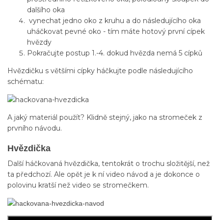
dalšího oka
vynechat jedno oko z kruhu a do následujícího oka
uháčkovat pevné oko - tím máte hotový první cípek
hvězdy
Pokračujte postup 1.-4. dokud hvězda nemá 5 cípků
Hvězdičku s většími cípky háčkujte podle následujícího
schématu:
A jaký materiál použít? Klidně stejný, jako na stromeček z
prvního návodu.
Hvězdička
Další háčkovaná hvězdička, tentokrát o trochu složitější, než
ta předchozí. Ale opět je k ní video návod a je dokonce o
polovinu kratší než video se stromečkem.