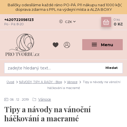
Balíčky odesíláme každé ráno PO-PÁ. Při nákupu nad 1000 kč
doprava zdarma s PPL na výdejní místa a ALZA BOXY
+420722056123
0
ks
CZK
0 Kč
Po - Pá: 8-20
Menu
Hledat
Úvod
NÁVODY, TIPY A RADY - Blog
Vánoce
Tipy a návody na vánoční
háčkování a macramé
Vánoce
06
12
2019
Tipy a návody na vánoční
háčkování a macramé