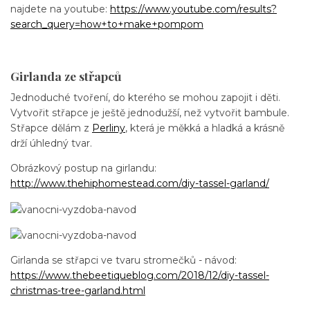
najdete na youtube:
https://www.youtube.com/results?
search_query=how+to+make+pompom
Girlanda ze střapců
Jednoduché tvoření, do kterého se mohou zapojit i děti.
Vytvořit střapce je ještě jednodužší, než vytvořit bambule.
Střapce dělám z
Perliny
, která je měkká a hladká a krásně
drží úhledný tvar.
Obrázkový postup na girlandu:
http://www.thehiphomestead.com/diy-tassel-garland/
Girlanda se střapci ve tvaru stromečků - návod:
https://www.thebeetiqueblog.com/2018/12/diy-tassel-
christmas-tree-garland.html