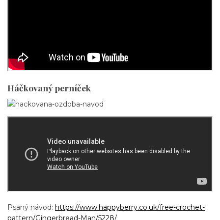
Háčkovaný perníček
Psaný návod:
https://www.happyberry.co.uk/free-crochet-
pattern/Gingerbread-Man/5228/