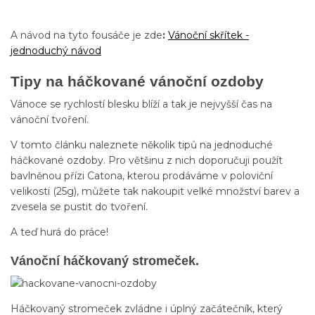
A návod na tyto fousáče je zde
:
Vánoční skřítek -
jednoduchý návod
Tipy na háčkované vánoční ozdoby
Vánoce se rychlostí blesku blíží a tak je nejvyšší čas na
vánoční tvoření.
V tomto článku naleznete několik tipů na jednoduché
háčkované ozdoby. Pro většinu z nich doporučuji použít
bavlněnou přízi Catona, kterou prodáváme v poloviční
velikosti (25g), můžete tak nakoupit velké množství barev a
zvesela se pustit do tvoření.
A teď hurá do práce!
Vánoční háčkovaný stromeček.
Háčkovaný stromeček zvládne i úplný začátečník, který