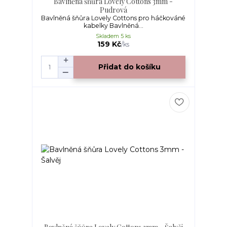
Bavlněná šňůra Lovely Cottons 3mm -
Pudrová
Bavlněná šňůra Lovely Cottons pro háčkováné
kabelky Bavlněná...
Skladem 5 ks
159 Kč
/
ks
Přidat do košíku