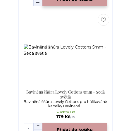
Bavlněná šňůra Lovely Cottons 5mm - Šedá
světlá
Bavlněná šňůra Lovely Cottons pro háčkováné
kabelky Bavlněná...
Skladem 1 ks
179 Kč
/
ks
Přidat do košíku