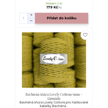
Skladem 2 ks
179 Kč
/
ks
Přidat do košíku
Bavlněná šňůra Lovely Cottons 5mm -
Limnáda
Bavlněná šňůra Lovely Cottons pro háčkováné
kabelky Bavlněná...