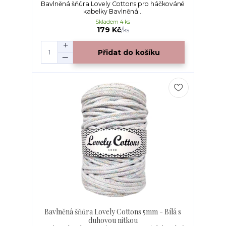
Bavlněná šňůra Lovely Cottons pro háčkováné
kabelky Bavlněná...
Skladem 4 ks
179 Kč
/
ks
Přidat do košíku
Bavlněná šňůra Lovely Cottons 5mm - Bílá s
duhovou nitkou