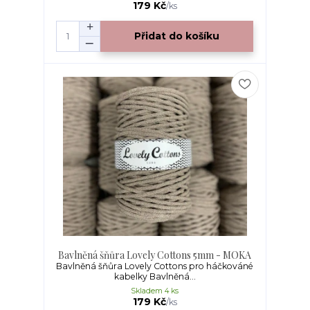
179 Kč
/
ks
Přidat do košíku
Bavlněná šňůra Lovely Cottons 5mm - MOKA
Bavlněná šňůra Lovely Cottons pro háčkováné
kabelky Bavlněná...
Skladem 4 ks
179 Kč
/
ks