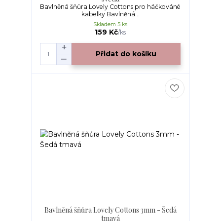
Bavlněná šňůra Lovely Cottons pro háčkováné
kabelky Bavlněná...
Skladem 5 ks
159 Kč
/
ks
Přidat do košíku
Bavlněná šňůra Lovely Cottons 3mm - Šedá
tmavá