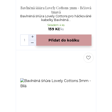
Bavlněná šňůra Lovely Cottons 3mm - Béžová
tmavá
Bavlněná šňůra Lovely Cottons pro háčkováné
kabelky Bavlněná...
Skladem 4 ks
159 Kč
/
ks
Přidat do košíku