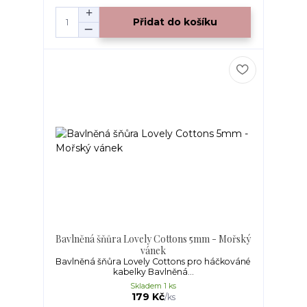
Přidat do košíku
Bavlněná šňůra Lovely Cottons 5mm - Mořský
vánek
Bavlněná šňůra Lovely Cottons pro háčkováné
kabelky Bavlněná...
Skladem 1 ks
179 Kč
/
ks