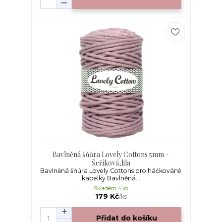
Bavlněná šňůra Lovely Cottons 5mm -
Šeříková,lila
Bavlněná šňůra Lovely Cottons pro háčkováné
kabelky Bavlněná...
Skladem 4 ks
179 Kč
/
ks
Přidat do košíku