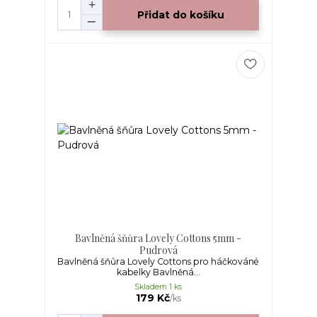
Přidat do košíku
Bavlněná šňůra Lovely Cottons 5mm -
Pudrová
Bavlněná šňůra Lovely Cottons pro háčkováné
kabelky Bavlněná...
Skladem 1 ks
179 Kč
/
ks