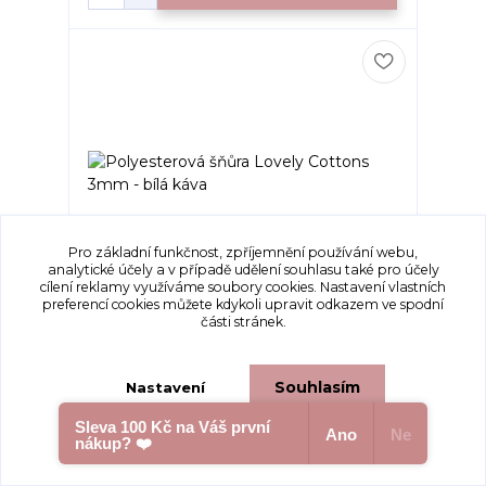
Pro základní funkčnost, zpříjemnění používání webu,
analytické účely a v případě udělení souhlasu také pro účely
cílení reklamy využíváme soubory cookies. Nastavení vlastních
preferencí cookies můžete kdykoli upravit odkazem ve spodní
části stránek.
Polyesterová šňůra Lovely Cottons 3mm -
bílá káva
Polyesterová šňůra Lovely Cottons 3 mm –
ideální pro háčková...
Souhlasím
Nastavení
Skladem 2 ks
175 Kč
/
ks
Sleva 100 Kč na Váš první
Ano
Ne
nákup? ❤️
Souhlas můžete odmítnout
zde
.
Přidat do košíku