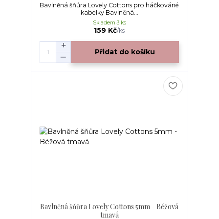
Bavlněná šňůra Lovely Cottons pro háčkováné
kabelky Bavlněná...
Skladem 3 ks
159 Kč
/
ks
Přidat do košíku
Bavlněná šňůra Lovely Cottons 5mm - Béžová
tmavá