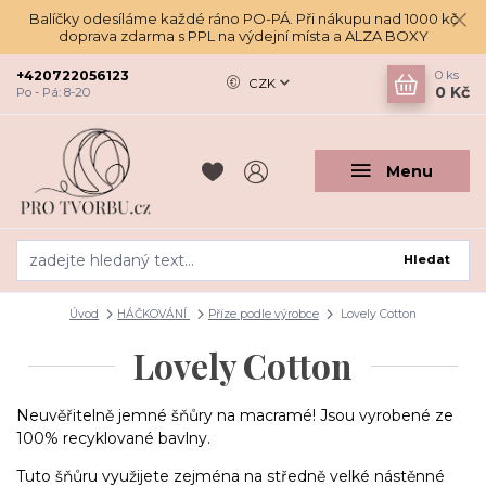
Balíčky odesíláme každé ráno PO-PÁ. Při nákupu nad 1000 kč
doprava zdarma s PPL na výdejní místa a ALZA BOXY
+420722056123
0
ks
CZK
0 Kč
Po - Pá: 8-20
Menu
Hledat
Úvod
HÁČKOVÁNÍ
Příze podle výrobce
Lovely Cotton
Lovely Cotton
Neuvěřitelně jemné šňůry na macramé! Jsou vyrobené ze
100% recyklované bavlny.
Tuto šňůru využijete zejména na středně velké nástěnné