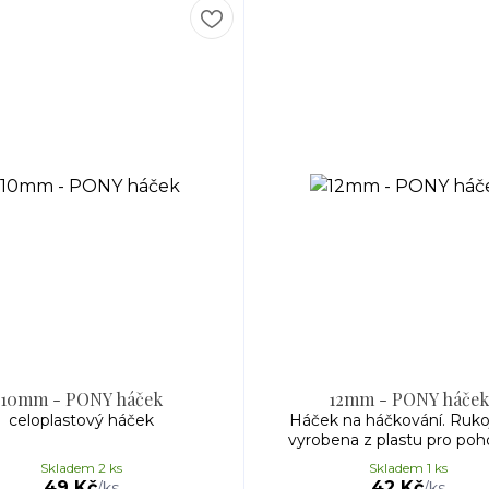
10mm - PONY háček
12mm - PONY háček
celoplastový háček
Háček na háčkování. Rukoj
vyrobena z plastu pro poho
Skladem 2 ks
Skladem 1 ks
49 Kč
42 Kč
/
ks
/
ks