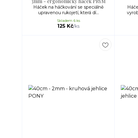
3mm - ergonomický háček PRYM
Háček na háčkování se speciálně
Háče
upravenou rukojetí, která dí...
vyrob
Skladem 6 ks
125 Kč
/
ks