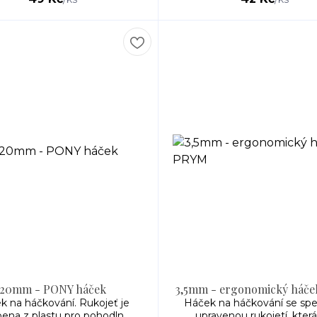
20mm - PONY háček
3,5mm - ergonomický háč
k na háčkování. Rukojeť je
Háček na háčkování se spe
ena z plastu pro pohodln...
upravenou rukojetí, která d