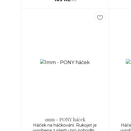
1mm - PONY háček
Háček na háčkování. Rukojeť je
Háče
vyrobena z plastu pro pohodln...
vyrob