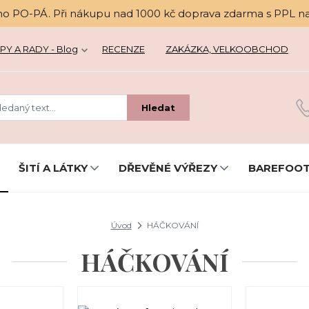
no PO-PÁ. Při nákupu nad 1000 kč doprava zdarma s PPL n
PY A RADY - Blog
RECENZE
ZAKÁZKA, VELKOOBCHOD
Hledat
ŠITÍ A LÁTKY
DŘEVĚNÉ VÝŘEZY
BAREFOOT
Úvod
HÁČKOVÁNÍ
HÁČKOVÁNÍ