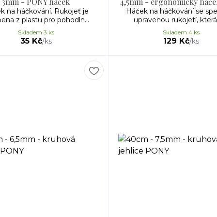
3mm - PONY háček
4,5mm - ergonomický háč
k na háčkování. Rukojeť je
Háček na háčkování se spe
ena z plastu pro pohodln...
upravenou rukojetí, která d
Skladem 3 ks
Skladem 4 ks
35 Kč
129 Kč
/
ks
/
ks