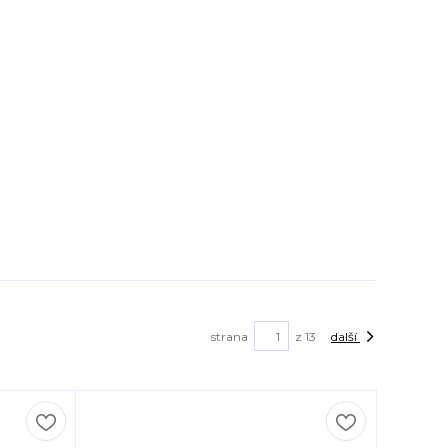
strana
z 13
další