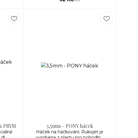
ek PRYM
3,5mm - PONY háček
ciálně
Háček na háčkování. Rukojeť je
í...
vyrobena z plastu pro pohodln...