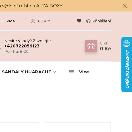
a výdejní místa a ALZA BOXY
Více
CZK
Přihlášení
Nevíte si rady? Zavolejte.
0
ks
+420722056123
0 Kč
Po - Pá: 8-20
 SANDÁLY HUARACHE
Více