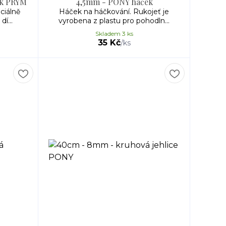
ek PRYM
4,5mm - PONY háček
ciálně
Háček na háčkování. Rukojeť je
í...
vyrobena z plastu pro pohodln...
Skladem 3 ks
35 Kč
/
ks