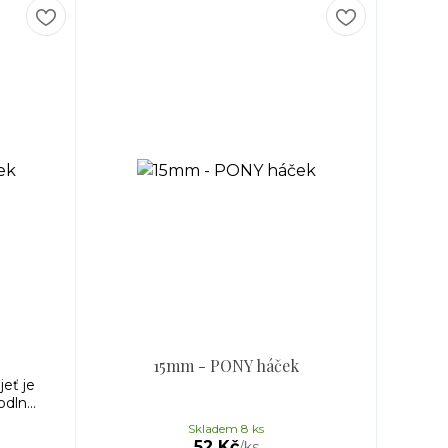
15mm - PONY háček
eť je
dln...
Skladem 8 ks
52 Kč
/
ks