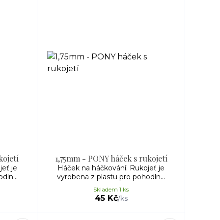
ojetí
1,75mm - PONY háček s rukojetí
eť je
Háček na háčkování. Rukojeť je
dln...
vyrobena z plastu pro pohodln...
Skladem 1 ks
45 Kč
/
ks