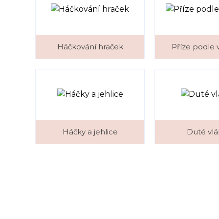
Háčkování hraček
Příze podle
Háčky a jehlice
Duté vl