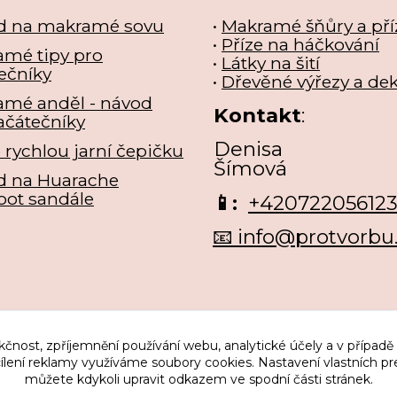
d na makramé sovu
•
Makramé šňůry a pří
•
Příze na háčkování
mé tipy pro
•
Látky na šití
ečníky
•
Dřevěné výřezy a de
amé anděl - návod
Kontakt
:
ačátečníky
Denisa
e rychlou jarní čepičku
Šímová
d na Huarache
oot sandále
📱:
+42072205612
📧 info@protvorbu
kčnost, zpříjemnění používání webu, analytické účely a v případě
cílení reklamy využíváme soubory cookies. Nastavení vlastních pr
můžete kdykoli upravit odkazem ve spodní části stránek.
Upravit sběr cookies.