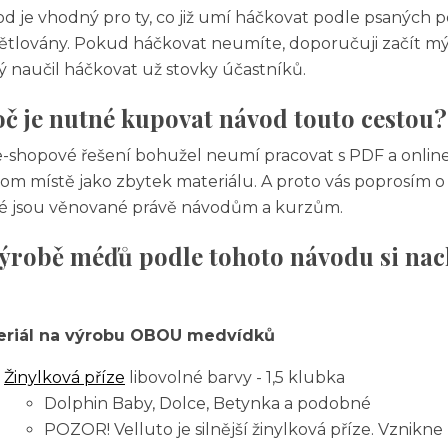
d je vhodný pro ty, co již umí háčkovat podle psaných 
ětlovány. Pokud háčkovat neumíte, doporučuji začít 
ý naučil háčkovat už stovky účastníků.
č je nutné kupovat návod touto cestou?
-shopové řešení bohužel neumí pracovat s PDF a onlin
om místě jako zbytek materiálu. A proto vás poprosím
é jsou věnované právě návodům a kurzům.
ýrobě méďů podle tohoto návodu si nach
eriál na výrobu OBOU medvídků
Žinylková příze
libovolné barvy - 1,5 klubka
Dolphin Baby, Dolce, Betynka a podobné
POZOR! Velluto je silnější žinylková příze. Vznikne