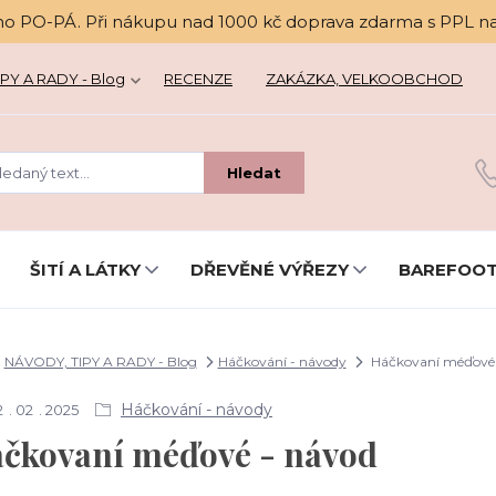
no PO-PÁ. Při nákupu nad 1000 kč doprava zdarma s PPL n
PY A RADY - Blog
RECENZE
ZAKÁZKA, VELKOOBCHOD
Hledat
ŠITÍ A LÁTKY
DŘEVĚNÉ VÝŘEZY
BAREFOOT
NÁVODY, TIPY A RADY - Blog
Háčkování - návody
Háčkovaní méďové 
Háčkování - návody
2
02
2025
čkovaní méďové - návod