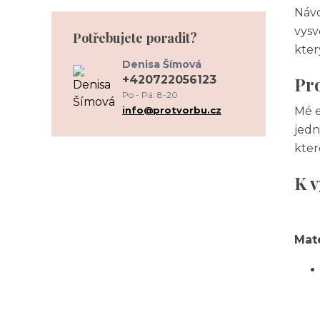
Návo
vysv
Potřebujete poradit?
kter
Denisa Šímová
+420722056123
Pro
Po - Pá: 8-20
info@protvorbu.cz
Mé e
jedn
kter
K v
Mat