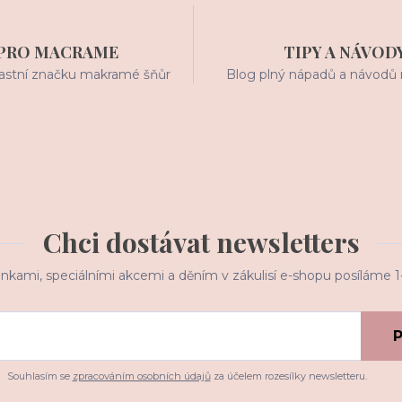
PRO MACRAME
TIPY A NÁVOD
stní značku makramé šňůr
Blog plný nápadů a návodů 
Chci dostávat newsletters
inkami, speciálními akcemi a děním v zákulisí e-shopu posíláme 
P
Souhlasím se
zpracováním osobních údajů
za účelem rozesílky newsletteru.