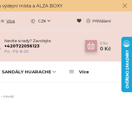
a výdejní místa a ALZA BOXY
Více
CZK
Přihlášení
Nevíte si rady? Zavolejte.
0
ks
+420722056123
0 Kč
Po - Pá: 8-20
 SANDÁLY HUARACHE
Více
- návod