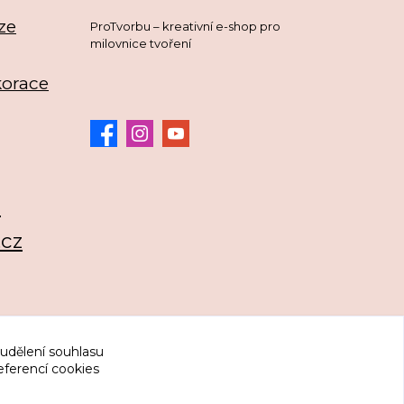
ze
ProTvorbu – kreativní e-shop pro
milovnice tvoření
korace
3
.cz
 udělení souhlasu
eferencí cookies