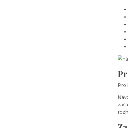
Pr
Pro 
Návo
začá
rozh
Za