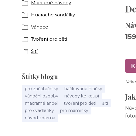
Macramé návody
De
Huarache sandálky
Ná
Vánoce
15
Tvoření pro děti
Šití
K
Štítky blogu
Náku
pro začátečníky
háčkované hračky
Ja
vánoční ozdoby
návody ke koupi
macramé anděl
tvoření pro děti
šití
Návo
pro švadlenky
pro maminky
foto
návod zdarma