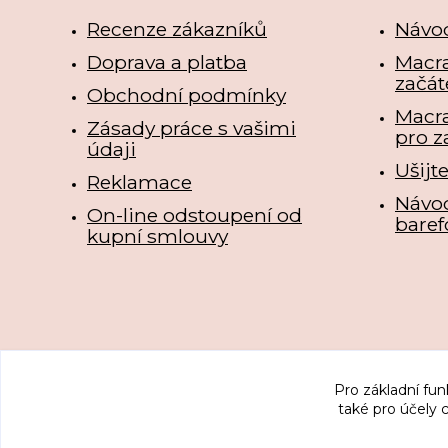
Recenze zákazníků
Návo
Doprava a platba
Macra
začát
Obchodní podmínky
Macr
Zásady práce s vašimi
pro z
údaji
Ušijt
Reklamace
Návo
On-line odstoupení od
baref
kupní smlouvy
Pro základní fun
také pro účely 