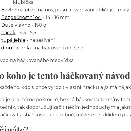
klubíčka
Bavlněná příze
na nos, pusu a tvarování obličeje - malý
Bezpečnostní oči
- 14 - 16 mm
Duté vlákno
- 150 g
háček
- 4,5 - 5,5
tupá jehla
- na sešívání
dlouhá jehla
- na tvarování obličeje
o koho je tento háčkovaný návo
každého, kdo si chce vyrobit vlastní hračku a již má něja
d je pro mírně pokročilé, běžné háčkovací termíny tam 
tečník, tak doporučuji začít něčím jednoduchým a jakmi
áčkovat a sháčkovat a podobně, můžete se s klidem pust
čínáte?