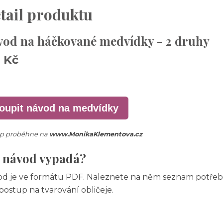
tail produktu
vod na háčkované medvídky - 2 druhy
9 Kč
oupit návod na medvídky
p proběhne na
www.MonikaKlementova.cz
k návod vypadá?
d je ve formátu PDF. Naleznete na něm seznam potřeb
postup na tvarování obličeje.