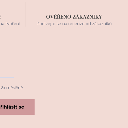
Y
OVĚŘENO ZÁKAZNÍKY
na tvoření
Podívejte se na recenze od zákazníků
1-2x měsíčně
řihlásit se