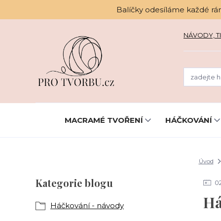
Balíčky odesíláme každé rá
NÁVODY, TI
MACRAMÉ TVOŘENÍ
HÁČKOVÁNÍ
Úvod
Kategorie blogu
0
Há
Háčkování - návody