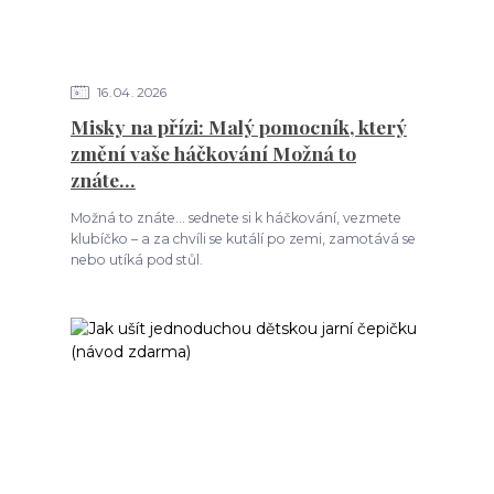
16
04
2026
Misky na přízi: Malý pomocník, který
změní vaše háčkování Možná to
znáte…
Možná to znáte… sednete si k háčkování, vezmete
klubíčko – a za chvíli se kutálí po zemi, zamotává se
nebo utíká pod stůl.