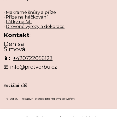
•
Makramé šňůry a příze
•
Příze na háčkování
•
Látky na šití
•
Dřevěné výřezy a dekorace
Kontakt
:
Denisa
Šímová
📱:
+420722056123
📧 info@protvorbu.cz
Sociální sítě
ProTvorbu – kreativní e-shop pro milovnice tvoření