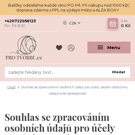
Balíčky odesíláme každé ráno PO-PÁ. Při nákupu nad 1000 kč
doprava zdarma s PPL na výdejní místa a ALZA BOXY
+420722056123
0
ks
CZK
0 Kč
Po - Pá: 8-20
Menu
Hledat
Úvod
Souhlas se zpracováním osobních údajů pro účely zaslání dotazníku
zákaznické spokojenosti
Souhlas se zpracováním
osobních údajů pro účely