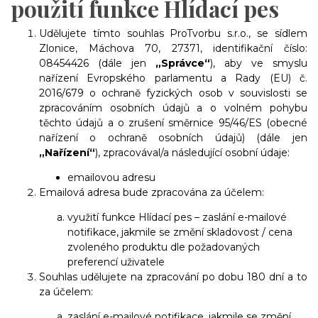
použití funkce Hlídací pes
Udělujete tímto souhlas ProTvorbu s.r.o., se sídlem
Zlonice, Máchova 70, 27371, identifikační číslo:
08454426 (dále jen
„Správce“
), aby ve smyslu
nařízení Evropského parlamentu a Rady (EU) č.
2016/679 o ochraně fyzických osob v souvislosti se
zpracováním osobních údajů a o volném pohybu
těchto údajů a o zrušení směrnice 95/46/ES (obecné
nařízení o ochraně osobních údajů) (dále jen
„Nařízení“
), zpracovával/a následující osobní údaje:
emailovou adresu
Emailová adresa bude zpracována za účelem:
využití funkce Hlídací pes – zaslání e-mailové
notifikace, jakmile se změní skladovost / cena
zvoleného produktu dle požadovaných
preferencí uživatele
Souhlas udělujete na zpracování po dobu 180 dní a to
za účelem:
zaslání e-mailové notifikace, jakmile se změní