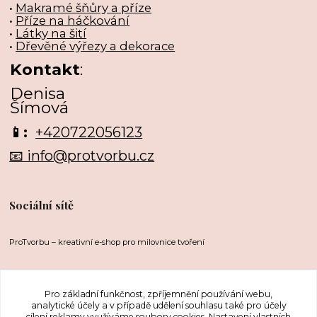
•
Makramé šňůry a příze
•
Příze na háčkování
•
Látky na šití
•
Dřevěné výřezy a dekorace
Kontakt
:
Denisa
Šímová
📱:
+420722056123
📧 info@protvorbu.cz
Sociální sítě
ProTvorbu – kreativní e-shop pro milovnice tvoření
Pro základní funkčnost, zpříjemnění používání webu,
analytické účely a v případě udělení souhlasu také pro účely
cílení reklamy využíváme soubory cookies. Nastavení vlastních