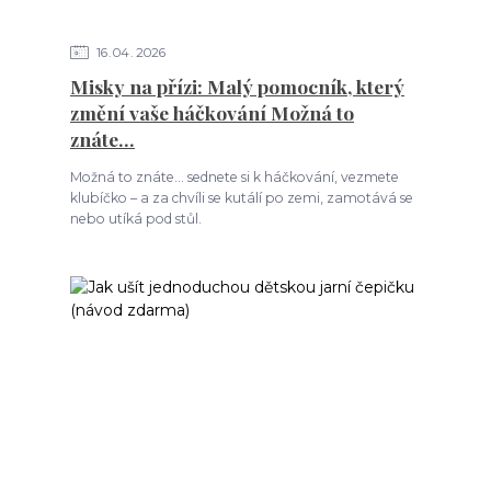
16
04
2026
Misky na přízi: Malý pomocník, který
změní vaše háčkování Možná to
znáte…
Možná to znáte… sednete si k háčkování, vezmete
klubíčko – a za chvíli se kutálí po zemi, zamotává se
nebo utíká pod stůl.