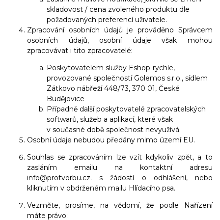
skladovost / cena zvoleného produktu dle
požadovaných preferencí uživatele.
Zpracování osobních údajů je prováděno Správcem
osobních údajů, osobní údaje však mohou
zpracovávat i tito zpracovatelé:
Poskytovatelem služby Eshop-rychle,
provozované společností Golemos s.r.o., sídlem
Zátkovo nábřeží 448/73, 370 01, České
Budějovice
Případně další poskytovatelé zpracovatelských
softwarů, služeb a aplikací, které však
v současné době společnost nevyužívá.
Osobní údaje nebudou předány mimo území EU.
Souhlas se zpracováním lze vzít kdykoliv zpět, a to
zasláním emailu na kontaktní adresu
info@protvorbu.cz. s žádostí o odhlášení, nebo
kliknutím v obdrženém mailu Hlídacího psa.
Vezměte, prosíme, na vědomí, že podle Nařízení
máte právo: