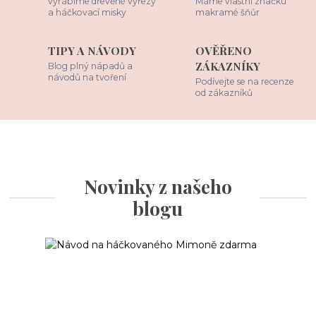
vyrábíme dřevěné výřezy
Máme vlastní značku
a háčkovací misky
makramé šňůr
TIPY A NÁVODY
OVĚŘENO
ZÁKAZNÍKY
Blog plný nápadů a
návodů na tvoření
Podívejte se na recenze
od zákazníků
Novinky z našeho
blogu