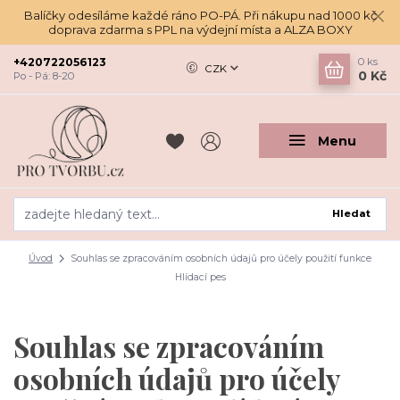
Balíčky odesíláme každé ráno PO-PÁ. Při nákupu nad 1000 kč
doprava zdarma s PPL na výdejní místa a ALZA BOXY
+420722056123
0
ks
CZK
0 Kč
Po - Pá: 8-20
Menu
Hledat
Úvod
Souhlas se zpracováním osobních údajů pro účely použití funkce
Hlídací pes
Souhlas se zpracováním
osobních údajů pro účely