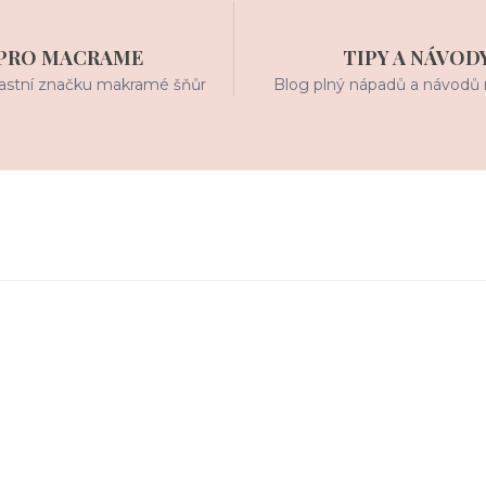
PRO MACRAME
TIPY A NÁVOD
stní značku makramé šňůr
Blog plný nápadů a návodů 