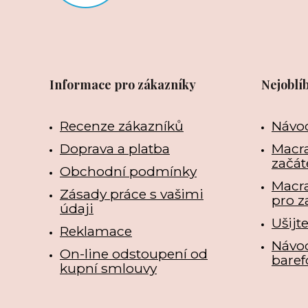
Informace pro zákazníky
Nejoblí
Recenze zákazníků
Návo
Doprava a platba
Macra
začát
Obchodní podmínky
Macr
Zásady práce s vašimi
pro z
údaji
Ušijt
Reklamace
Návo
On-line odstoupení od
baref
kupní smlouvy