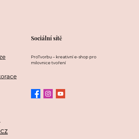
Sociální sítě
ze
ProTvorbu – kreativní e-shop pro
milovnice tvoření
korace
3
.cz