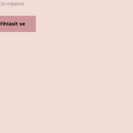
1-2x měsíčně
řihlásit se