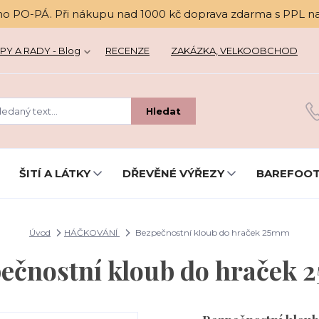
no PO-PÁ. Při nákupu nad 1000 kč doprava zdarma s PPL n
PY A RADY - Blog
RECENZE
ZAKÁZKA, VELKOOBCHOD
Hledat
ŠITÍ A LÁTKY
DŘEVĚNÉ VÝŘEZY
BAREFOOT
Úvod
HÁČKOVÁNÍ
Bezpečnostní kloub do hraček 25mm
ečnostní kloub do hraček