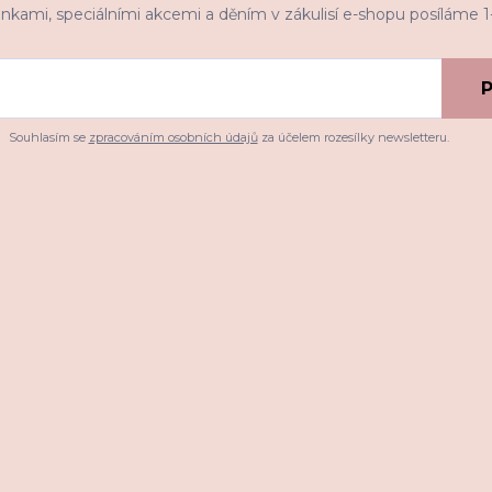
inkami, speciálními akcemi a děním v zákulisí e-shopu posíláme 
P
Souhlasím se
zpracováním osobních údajů
za účelem rozesílky newsletteru.