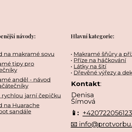
benější návody:
Hlavní kategorie:
d na makramé sovu
•
Makramé šňůry a pří
•
Příze na háčkování
mé tipy pro
•
Látky na šití
ečníky
•
Dřevěné výřezy a de
amé anděl - návod
Kontakt
:
ačátečníky
Denisa
e rychlou jarní čepičku
Šímová
d na Huarache
oot sandále
📱:
+42072205612
📧 info@protvorbu