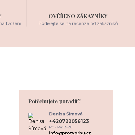
Y
OVĚŘENO ZÁKAZNÍKY
na tvoření
Podívejte se na recenze od zákazníků
Potřebujete poradit?
Denisa Šímová
+420722056123
Po - Pá: 8-20
info@protvorbu.cz