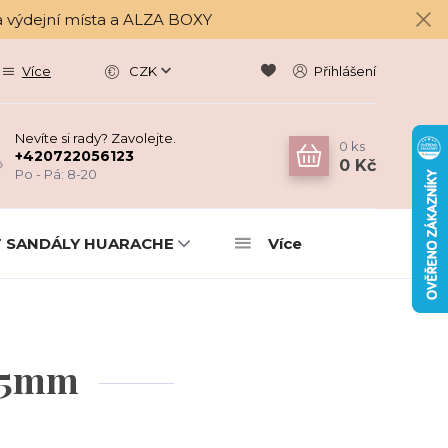
a výdejní místa a ALZA BOXY
Více
CZK
Přihlášení
Nevíte si rady? Zavolejte.
0
ks
+420722056123
0 Kč
Po - Pá: 8-20
 SANDÁLY HUARACHE
Více
 25mm