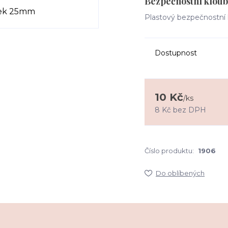
Bezpečnostní kloub
Plastový bezpečnostní 
Dostupnost
10 Kč
/
ks
8 Kč
bez DPH
Číslo produktu:
1906
Do oblíbených