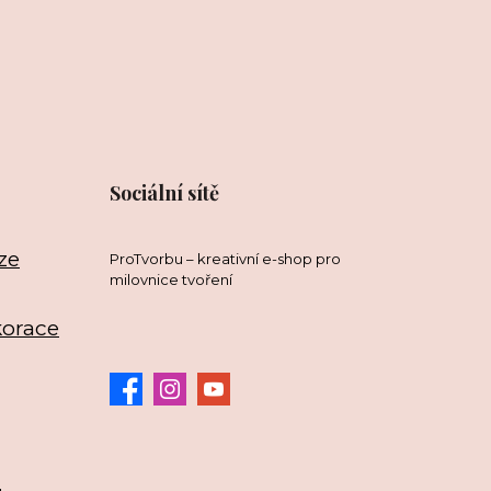
Sociální sítě
ze
ProTvorbu – kreativní e-shop pro
milovnice tvoření
korace
3