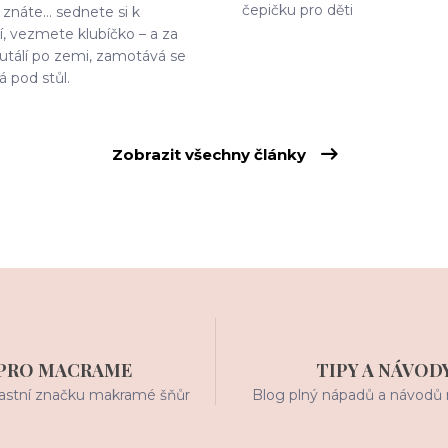
čepičku pro děti
znáte… sednete si k
, vezmete klubíčko – a za
 kutálí po zemi, zamotává se
á pod stůl.
Zobrazit všechny články
PRO MACRAME
TIPY A NÁVOD
stní značku makramé šňůr
Blog plný nápadů a návodů 