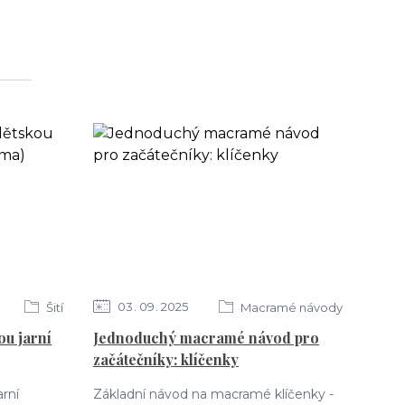
03
09
2025
Šití
Macramé návody
ou jarní
Jednoduchý macramé návod pro
začátečníky: klíčenky
arní
Základní návod na macramé klíčenky -