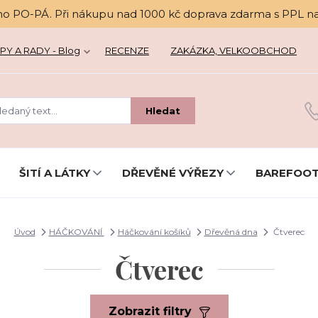
no PO-PÁ. Při nákupu nad 1000 kč doprava zdarma s PPL n
PY A RADY - Blog
RECENZE
ZAKÁZKA, VELKOOBCHOD
Hledat
ŠITÍ A LÁTKY
DŘEVĚNÉ VÝŘEZY
BAREFOOT
Úvod
HÁČKOVÁNÍ
Háčkování košíků
Dřevěná dna
Čtverec
Čtverec
Zobrazit filtry