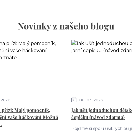
Novinky z našeho blogu
2026
08
03
2026
 přízi: Malý pomocník,
Jak ušít jednoduchou dětsk
ění vaše háčkování Možná
čepičku (návod zdarma)
…
Pojďme si spolu ušít rychlou j