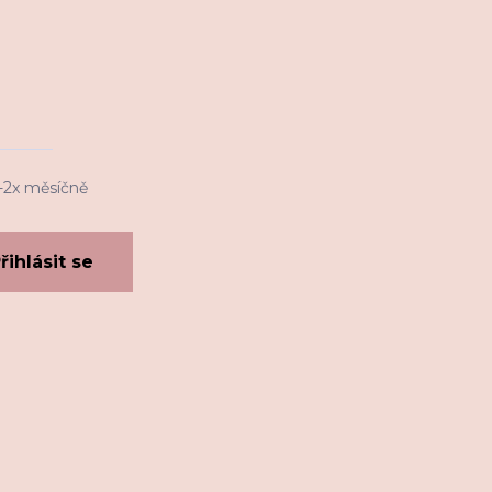
1-2x měsíčně
řihlásit se