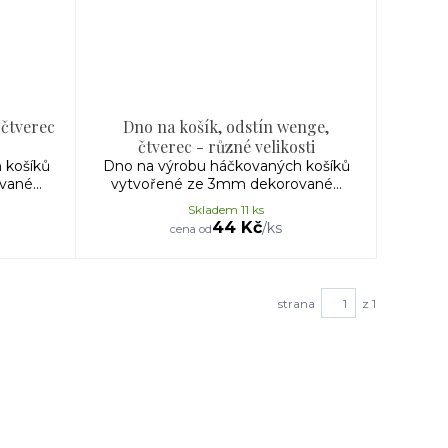
 čtverec
Dno na košík, odstín wenge,
čtverec - různé velikosti
 košíků
Dno na výrobu háčkovaných košíků
ané...
vytvořené ze 3mm dekorované...
Skladem 11 ks
44 Kč
/
ks
cena od
strana
z 1