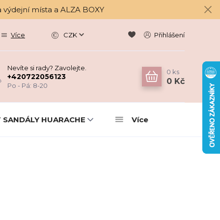
a výdejní místa a ALZA BOXY
Více
CZK
Přihlášení
Nevíte si rady? Zavolejte.
0
ks
+420722056123
0 Kč
Po - Pá: 8-20
 SANDÁLY HUARACHE
Více