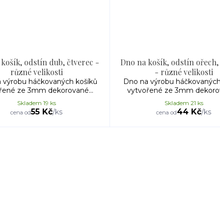
košík, odstín dub, čtverec -
Dno na košík, odstín ořech,
různé velikosti
- různé velikosti
 výrobu háčkovaných košíků
Dno na výrobu háčkovaných
řené ze 3mm dekorované...
vytvořené ze 3mm dekorov
Skladem 19 ks
Skladem 21 ks
55 Kč
44 Kč
/
ks
/
ks
cena od
cena od