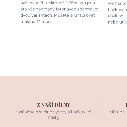
háčkovaného Mimoně? Připravila jsem
Možná to 
pro vás podrobný fotonávod zdarma ve
háčkování
dvou variantách. Můžete si uháčkovat
chvíli se
malého Mimon...
nebo utík
Z NAŠÍ DÍLNY
vyrábíme dřevěné výřezy a háčkovací
Máme vla
misky