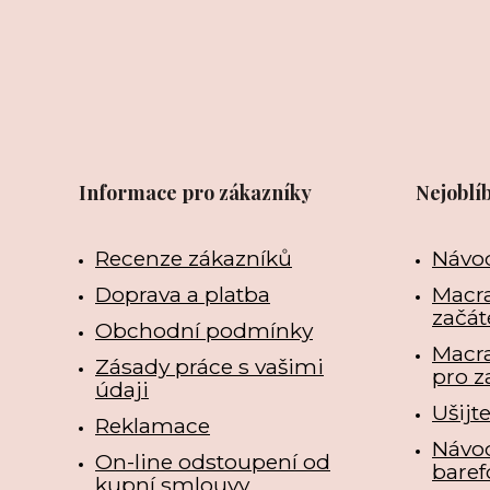
Informace pro zákazníky
Nejoblí
Recenze zákazníků
Návo
Doprava a platba
Macra
začát
Obchodní podmínky
Macr
Zásady práce s vašimi
pro z
údaji
Ušijt
Reklamace
Návo
On-line odstoupení od
baref
kupní smlouvy