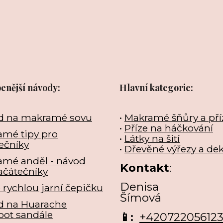
benější návody:
Hlavní kategorie:
d na makramé sovu
•
Makramé šňůry a pří
•
Příze na háčkování
mé tipy pro
•
Látky na šití
ečníky
•
Dřevěné výřezy a de
amé anděl - návod
Kontakt
:
ačátečníky
Denisa
e rychlou jarní čepičku
Šímová
d na Huarache
oot sandále
📱:
+42072205612