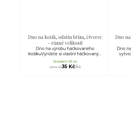
Dno na košík, odstín bříza, čtverec
Dno na 
- různé velikosti
Dno na výrobu háčkovaného
Dno na
košíkuVyrobte si vlastní háčkovaný...
vytvo
Skladem 63 ks
35 Kč
/
ks
cena od