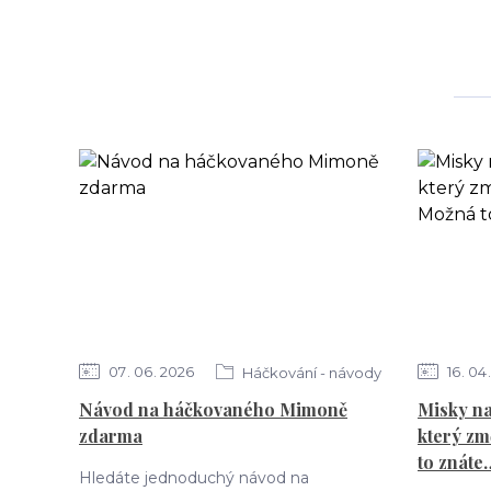
07
06
2026
16
04
Háčkování - návody
Návod na háčkovaného Mimoně
Misky na
zdarma
který zm
to znáte
Hledáte jednoduchý návod na