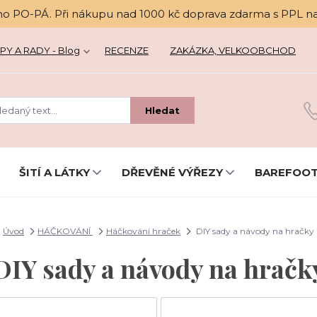
no PO-PÁ. Při nákupu nad 1000 kč doprava zdarma s PPL n
PY A RADY - Blog
RECENZE
ZAKÁZKA, VELKOOBCHOD
Hledat
ŠITÍ A LÁTKY
DŘEVĚNÉ VÝŘEZY
BAREFOOT
Úvod
HÁČKOVÁNÍ
Háčkování hraček
DIY sady a návody na hračky
DIY sady a návody na hračk