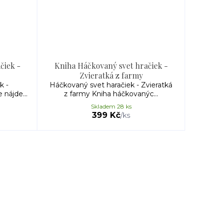
čiek -
Kniha Háčkovaný svet hračiek -
Zvieratká z farmy
k -
Háčkovaný svet haračiek - Zvieratká
nájde...
z farmy Kniha háčkovanýc...
Skladem 28 ks
399 Kč
/
ks