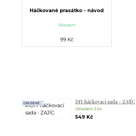
Háčkované prasátko - návod
Skladem
99 Kč
DIY háčkovací sada - ZAJÍC
OBLÍBENÉ
Skladem 3 ks
549 Kč