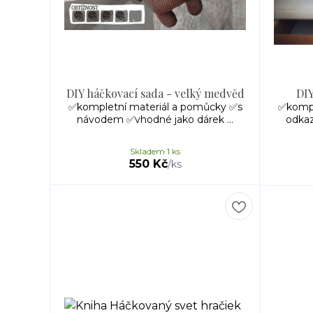
DIY háčkovací sada - velký medvěd
DIY
✅kompletní materiál a pomůcky ✅s
✅kompl
návodem ✅vhodné jako dárek ...
odkaz
Skladem 1 ks
550 Kč
/
ks