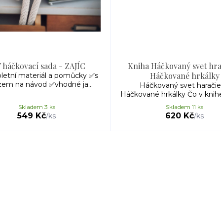
 háčkovací sada - ZAJÍC
Kniha Háčkovaný svet hra
Háčkované hrkálky
etní materiál a pomůcky ✅s
em na návod ✅vhodné ja...
Háčkovaný svet haračie
Háčkované hrkálky Čo v knihe 
Skladem 3 ks
Skladem 11 ks
549 Kč
620 Kč
/
ks
/
ks