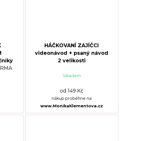
X
HÁČKOVANÍ ZAJÍČCI
M
videonávod + psaný návod
čníky
2 velikosti
DARMA
Skladem
od 149 Kč
nákup proběhne na
www.MonikaKlementova.cz