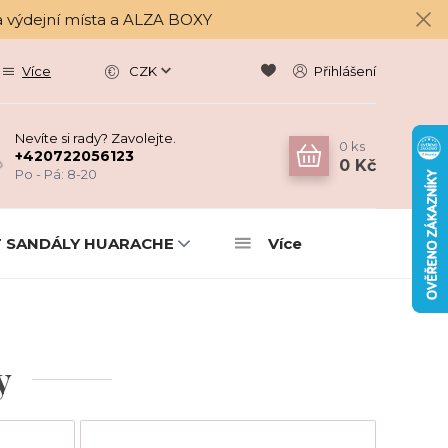
a výdejní místa a ALZA BOXY
Více
CZK
Přihlášení
Nevíte si rady? Zavolejte.
0
ks
+420722056123
0 Kč
Po - Pá: 8-20
 SANDÁLY HUARACHE
Více
y