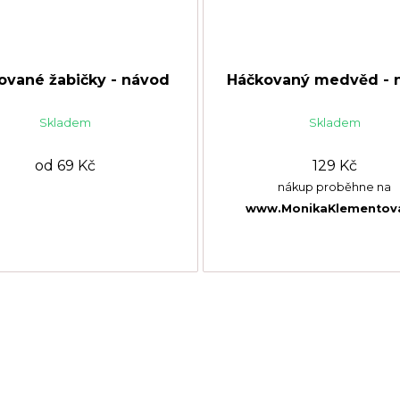
ované žabičky - návod
Háčkovaný medvěd - 
Skladem
Skladem
od 69 Kč
129 Kč
nákup proběhne na
www.MonikaKlementov