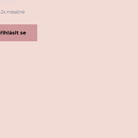
1-2x měsíčně
řihlásit se