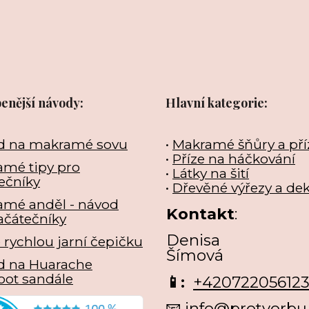
benější návody:
Hlavní kategorie:
d na makramé sovu
•
Makramé šňůry a pří
•
Příze na háčkování
mé tipy pro
•
Látky na šití
ečníky
•
Dřevěné výřezy a de
amé anděl - návod
Kontakt
:
ačátečníky
Denisa
e rychlou jarní čepičku
Šímová
d na Huarache
oot sandále
📱:
+42072205612
📧 info@protvorbu