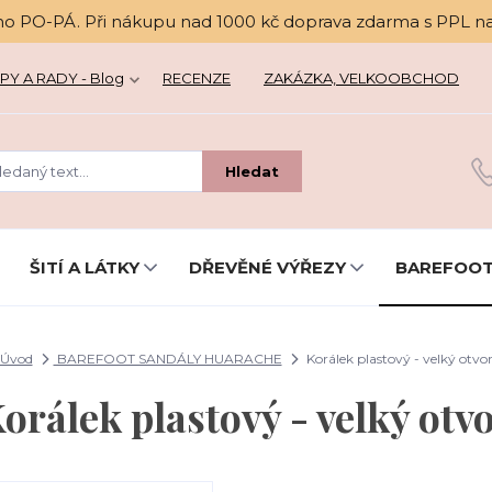
no PO-PÁ. Při nákupu nad 1000 kč doprava zdarma s PPL n
PY A RADY - Blog
RECENZE
ZAKÁZKA, VELKOOBCHOD
Hledat
ŠITÍ A LÁTKY
DŘEVĚNÉ VÝŘEZY
BAREFOOT
Úvod
BAREFOOT SANDÁLY HUARACHE
Korálek plastový - velký otvo
orálek plastový - velký otv