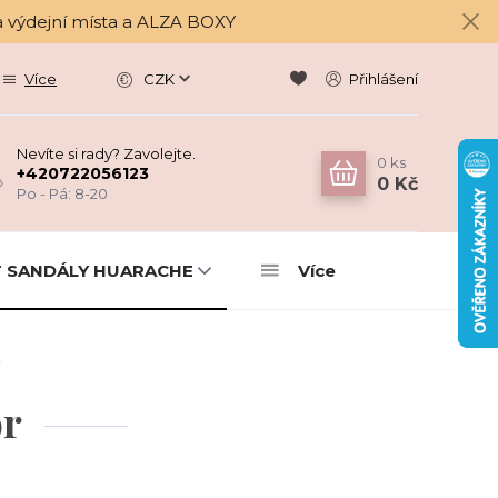
a výdejní místa a ALZA BOXY
Více
CZK
Přihlášení
Nevíte si rady? Zavolejte.
0
ks
+420722056123
0 Kč
Po - Pá: 8-20
 SANDÁLY HUARACHE
Více
r
or