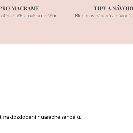
PRO MACRAME
TIPY A NÁVOD
stní značku makramé šňůr
Blog plný nápadů a návodů 
užít na dozdobení huarache sandálů.