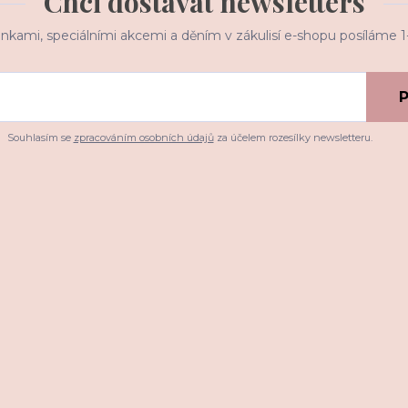
Chci dostávat newsletters
inkami, speciálními akcemi a děním v zákulisí e-shopu posíláme 
P
Souhlasím se
zpracováním osobních údajů
za účelem rozesílky newsletteru.