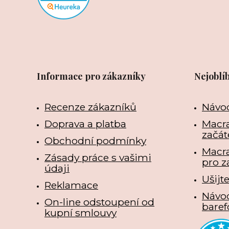
Informace pro zákazníky
Nejoblí
Recenze zákazníků
Návo
Doprava a platba
Macra
začát
Obchodní podmínky
Macr
Zásady práce s vašimi
pro z
údaji
Ušijt
Reklamace
Návo
On-line odstoupení od
baref
kupní smlouvy