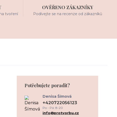
Y
OVĚŘENO ZÁKAZNÍKY
na tvoření
Podívejte se na recenze od zákazníků
Potřebujete poradit?
Denisa Šímová
+420722056123
Po - Pá: 8-20
info@protvorbu.cz