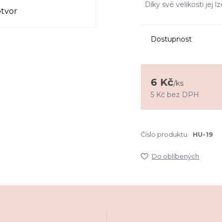
Díky své velikosti jej l
Dostupnost
6 Kč
/
ks
5 Kč
bez DPH
Číslo produktu:
HU-19
Do oblíbených