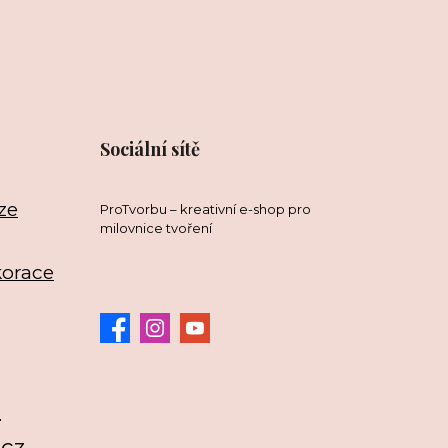
Sociální sítě
ze
ProTvorbu – kreativní e-shop pro
milovnice tvoření
korace
3
.cz