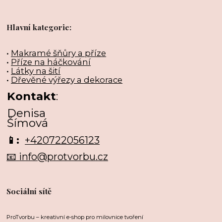
Hlavní kategorie:
•
Makramé šňůry a příze
•
Příze na háčkování
•
Látky na šití
•
Dřevěné výřezy a dekorace
Kontakt
:
Denisa
Šímová
📱:
+420722056123
📧 info@protvorbu.cz
Sociální sítě
ProTvorbu – kreativní e-shop pro milovnice tvoření