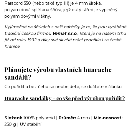
Paracord 550 (nebo také typ III) je 4 mm široká,
polyamidová splétaná šňůra, jejíž dutý střed je vyplněný
polyamidovými vlákny.
Vyjímečné na šňůrách z naší nabídky je to, že jsou vyráběné
tradiční českou firmou
Vemat s.r.o.
, která je na našem trhu
již od roku 1992 a díky své skvělé práci pronikla i za české
hranice.
Plánujete výrobu vlastních huarache
sandálů?
Co pořídit a bez čeho se neobejdete, se dočtete v článku:
Huarache sandálky - co vše před výrobou pořídit?
Složení:
100% polyamid |
Průměr:
4 mm |
Min.nosnost:
250 g | UV stabilní