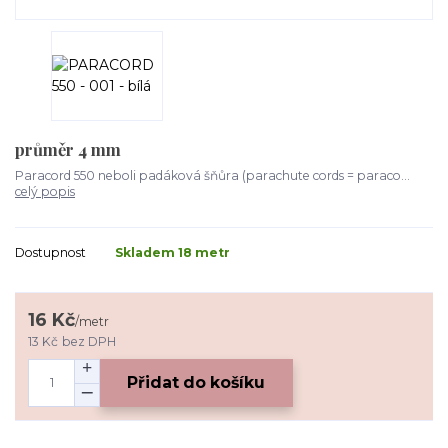
průměr 4 mm
Paracord 550 neboli padáková šňůra (parachute cords = paraco...
celý popis
Dostupnost
Skladem 18 metr
16 Kč
/
metr
13 Kč
bez DPH
Přidat do košíku