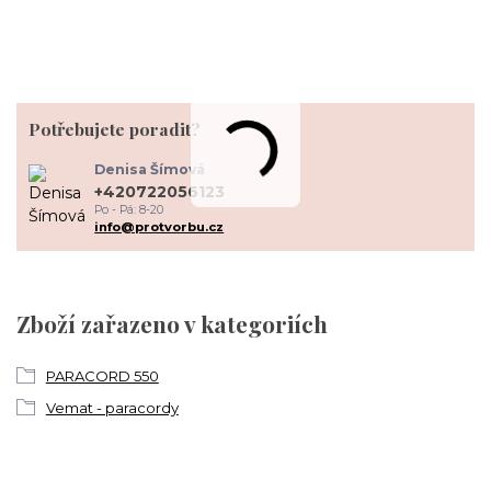
Potřebujete poradit?
Denisa Šímová
+420722056123
Po - Pá: 8-20
info@protvorbu.cz
Zboží zařazeno v kategoriích
PARACORD 550
Vemat - paracordy