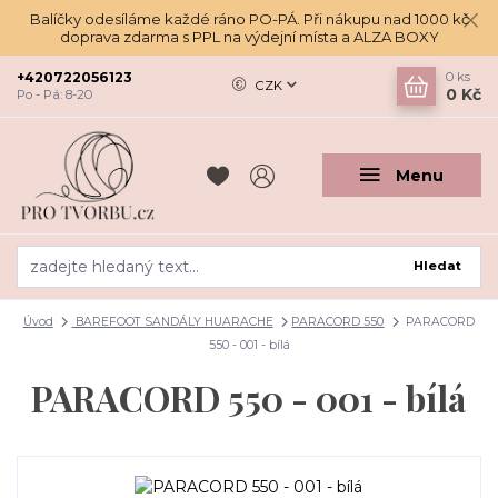
Balíčky odesíláme každé ráno PO-PÁ. Při nákupu nad 1000 kč
doprava zdarma s PPL na výdejní místa a ALZA BOXY
+420722056123
0
ks
CZK
0 Kč
Po - Pá: 8-20
Menu
Hledat
Úvod
BAREFOOT SANDÁLY HUARACHE
PARACORD 550
PARACORD
550 - 001 - bílá
PARACORD 550 - 001 - bílá