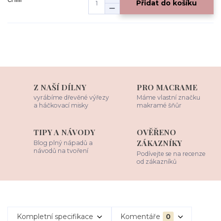
Přidat do košíku
Z NAŠÍ DÍLNY
PRO MACRAME
vyrábíme dřevěné výřezy
Máme vlastní značku
a háčkovací misky
makramé šňůr
TIPY A NÁVODY
OVĚŘENO
ZÁKAZNÍKY
Blog plný nápadů a
návodů na tvoření
Podívejte se na recenze
od zákazníků
Kompletní specifikace
Komentáře
0