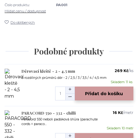
Číslo produktu:
PA001
Hlídat cenu / dostupnost
Do oblíbených
Podobné produkty
Děrovací kleště - 2 - 4,5 mm
269 Kč
/
ks
6 rozdílných průměrů děr - 2 / 2,5 / 3 / 3,5 / 4 / 4,5 mm
Skladem 11 ks
Přidat do košíku
PARACORD 550 - 332 - chilli
16 Kč
/
metr
Paracord 550 neboli padáková šňůra (parachute
cords = paraco...
Skladem 10 metr