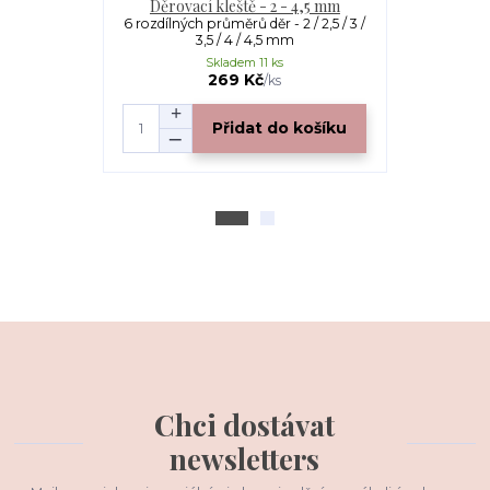
Děrovací kleště - 2 - 4,5 mm
PARACOR
6 rozdílných průměrů děr - 2 / 2,5 / 3 /
Paracord 55
3,5 / 4 / 4,5 mm
(parachu
Skladem 11 ks
S
269 Kč
/
ks
Přidat do košíku
Chci dostávat
newsletters