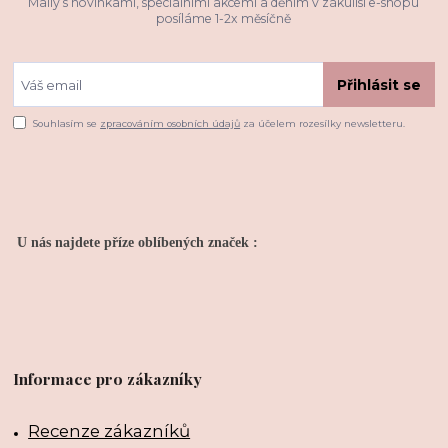
Maily s novinkami, speciálními akcemi a děním v zákulisí e-shopu
posíláme 1-2x měsíčně
Přihlásit se
Souhlasím se
zpracováním osobních údajů
za účelem rozesílky newsletteru.
U nás najdete příze oblíbených značek :
Informace pro zákazníky
Recenze zákazníků