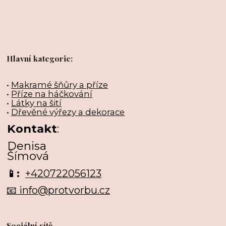
Hlavní kategorie:
•
Makramé šňůry a příze
•
Příze na háčkování
•
Látky na šití
•
Dřevěné výřezy a dekorace
Kontakt
:
Denisa
Šímová
📱:
+420722056123
📧 info@protvorbu.cz
Sociální sítě