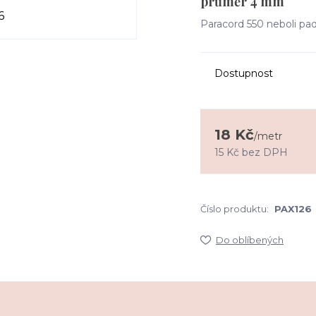
průměr 4 mm
Paracord 550 neboli pad
Dostupnost
18 Kč
/
metr
15 Kč
bez DPH
Číslo produktu:
PAX126
Do oblíbených