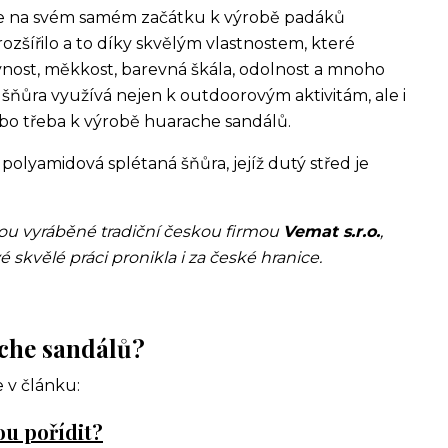
á se na svém samém začátku k výrobě padáků
 rozšířilo a to díky skvělým vlastnostem, které
vnost, měkkost, barevná škála, odolnost a mnoho
šňůra využívá nejen k outdoorovým aktivitám, ale i
bo třeba k výrobě huarache sandálů.
 polyamidová splétaná šňůra, jejíž dutý střed je
jsou vyráběné tradiční českou firmou
Vemat s.r.o.
,
é skvělé práci pronikla i za české hranice.
ache sandálů?
e v článku:
ou pořídit?