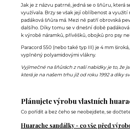
Jak je z názvu patrné, jedná se o šňůru, kter
využívala. Brzy se však její oblíbenost a využití
padáková šňůra má. Mezi ně patří obrovská pe
dalšího. Díky tomu se v dnešní době padáková 
k výrobě náramků, přívěšků, obojků pro psy ne
Paracord 550 (nebo také typ III) je 4 mm široká,
vyplněný polyamidovými vlákny.
Vyjímečné na šňůrách z naší nabídky je to, že 
která je na našem trhu již od roku 1992 a díky sv
Plánujete výrobu vlastních huar
Co pořídit a bez čeho se neobejdete, se dočtet
Huarache sandálky - co vše před výrob