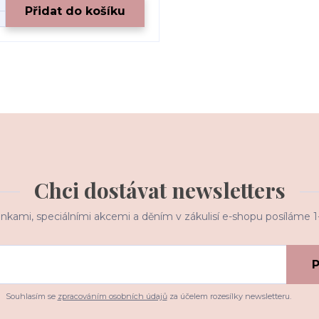
Přidat do košíku
Chci dostávat newsletters
inkami, speciálními akcemi a děním v zákulisí e-shopu posíláme 
P
Souhlasím se
zpracováním osobních údajů
za účelem rozesílky newsletteru.