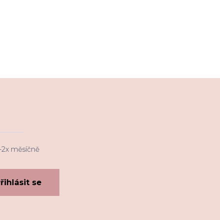
1-2x měsíčně
řihlásit se