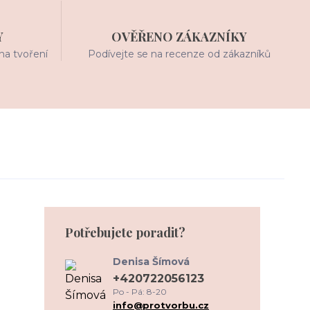
Y
OVĚŘENO ZÁKAZNÍKY
na tvoření
Podívejte se na recenze od zákazníků
Potřebujete poradit?
Denisa Šímová
+420722056123
Po - Pá: 8-20
info@protvorbu.cz