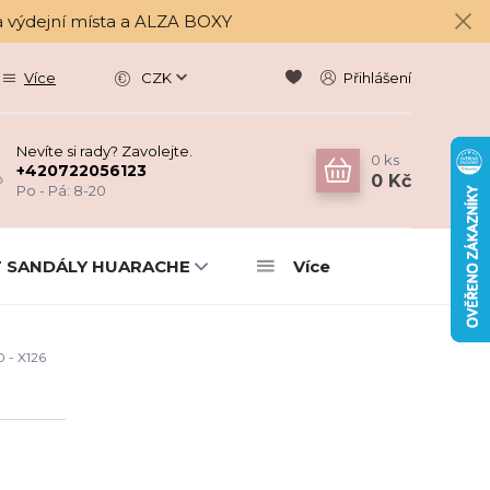
a výdejní místa a ALZA BOXY
Více
CZK
Přihlášení
Nevíte si rady? Zavolejte.
0
ks
+420722056123
0 Kč
Po - Pá: 8-20
 SANDÁLY HUARACHE
Více
- X126