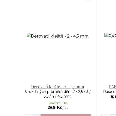
Děrovací kleště - 2 - 4,5 mm
PAR
6 rozdílných průměrů děr - 2 / 2,5 / 3 /
Paraco
3,5 / 4 / 4,5 mm
(pa
Skladem 11 ks
269 Kč
/
ks