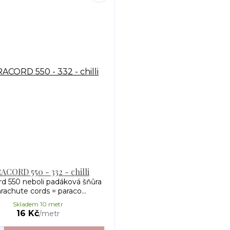
ACORD 550 - 332 - chilli
rd 550 neboli padáková šňůra
rachute cords = paraco...
Skladem 10 metr
16 Kč
/
metr