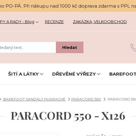
no PO-PÁ. Při nákupu nad 1000 kč doprava zdarma s PPL n
PY A RADY - Blog
RECENZE
ZAKÁZKA, VELKOOBCHOD
Hledat
ŠITÍ A LÁTKY
DŘEVĚNÉ VÝŘEZY
BAREFOOT
BAREFOOT SANDÁLY HUARACHE
PARACORD 550
PARACORD 550 
PARACORD 550 - X126