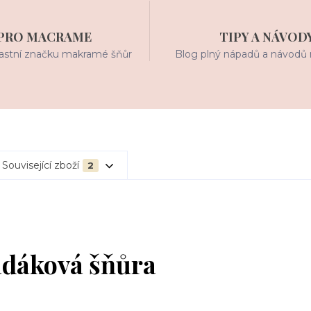
PRO MACRAME
TIPY A NÁVOD
stní značku makramé šňůr
Blog plný nápadů a návodů 
Související zboží
2
adáková šňůra