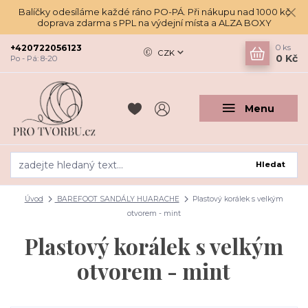
Balíčky odesíláme každé ráno PO-PÁ. Při nákupu nad 1000 kč
doprava zdarma s PPL na výdejní místa a ALZA BOXY
+420722056123
0
ks
CZK
0 Kč
Po - Pá: 8-20
Menu
Hledat
Úvod
BAREFOOT SANDÁLY HUARACHE
Plastový korálek s velkým
otvorem - mint
Plastový korálek s velkým
otvorem - mint