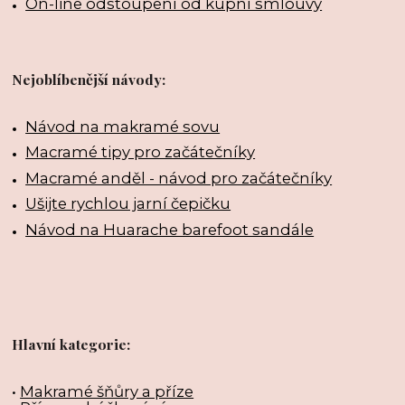
On-line odstoupení od kupní smlouvy
Nejoblíbenější návody:
Návod na makramé sovu
Macramé tipy pro začátečníky
Macramé anděl - návod pro začátečníky
Ušijte rychlou jarní čepičku
Návod na Huarache barefoot sandále
Hlavní kategorie:
•
Makramé šňůry a příze