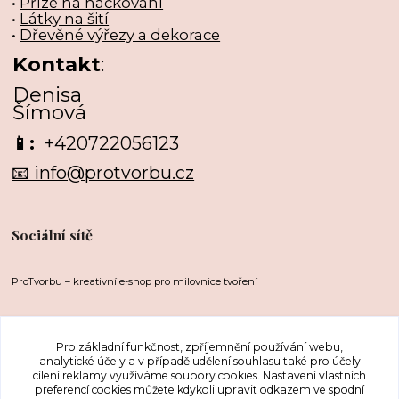
•
Příze na háčkování
•
Látky na šití
•
Dřevěné výřezy a dekorace
Kontakt
:
Denisa
Šímová
📱:
+420722056123
📧 info@protvorbu.cz
Sociální sítě
ProTvorbu – kreativní e-shop pro milovnice tvoření
Pro základní funkčnost, zpříjemnění používání webu,
analytické účely a v případě udělení souhlasu také pro účely
cílení reklamy využíváme soubory cookies. Nastavení vlastních
preferencí cookies můžete kdykoli upravit odkazem ve spodní