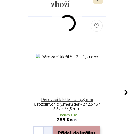
zboží
Děrovací kleště - 2 - 4,5 mm
PARACOR
6 rozdílných průměrů děr - 2 / 2,5 / 3 /
Paracord 55
3,5 / 4 / 4,5 mm
(parachu
Skladem 11 ks
S
269 Kč
/
ks
Přidat do košíku