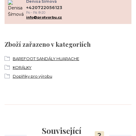
Denisa Šímová
+420722056123
Po - Pá: 8-20
info@protvorbu.cz
Zboží zařazeno v kategoriích
BAREFOOT SANDÁLY HUARACHE
KORÁLKY
Doplňky pro výrobu
Související
2