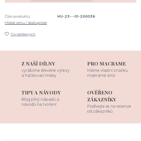
Číslo produktu:
HU-23---01-200036
Hlídat cenu / dostupnost
Do oblíbených
Z NAŠÍ DÍLNY
PRO MACRAME
vyrábíme dřevěné výřezy
Máme vlastní značku
a háčkovací misky
makramé šňůr
TIPY A NÁVODY
OVĚŘENO
ZÁKAZNÍKY
Blog plný nápadů a
návodů na tvoření
Podívejte se na recenze
od zákazníků