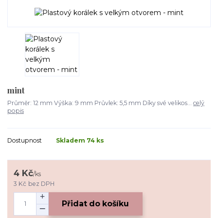
mint
Průměr: 12 mm Výška: 9 mm Průvlek: 5,5 mm Díky své velikos...
celý
popis
Dostupnost
Skladem 74 ks
4 Kč
/
ks
3 Kč
bez DPH
Přidat do košíku