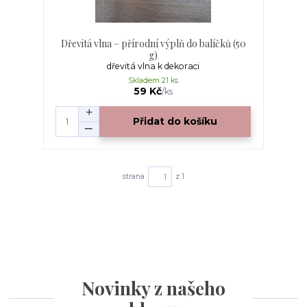
Dřevitá vlna – přírodní výplň do balíčků (50
g)
dřevitá vlna k dekoraci
Skladem 21 ks
59 Kč
/
ks
Přidat do košíku
strana
z 1
Novinky z našeho