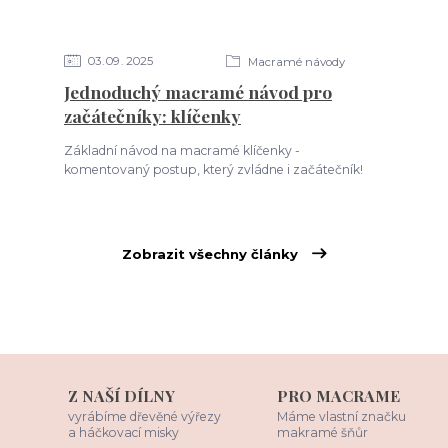
03
09
2025
Macramé návody
Jednoduchý macramé návod pro
začátečníky: klíčenky
Základní návod na macramé klíčenky -
komentovaný postup, který zvládne i začátečník!
Zobrazit všechny články
Z NAŠÍ DÍLNY
PRO MACRAME
vyrábíme dřevěné výřezy
Máme vlastní značku
a háčkovací misky
makramé šňůr