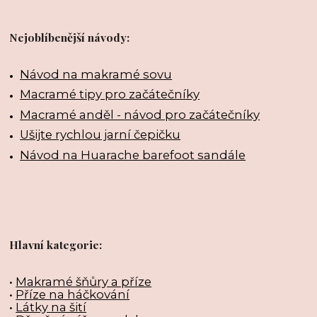
Nejoblíbenější návody:
Návod na makramé sovu
Macramé tipy pro začátečníky
Macramé anděl - návod pro začátečníky
Ušijte rychlou jarní čepičku
Návod na Huarache barefoot sandále
Hlavní kategorie:
•
Makramé šňůry a příze
•
Příze na háčkování
•
Látky na šití