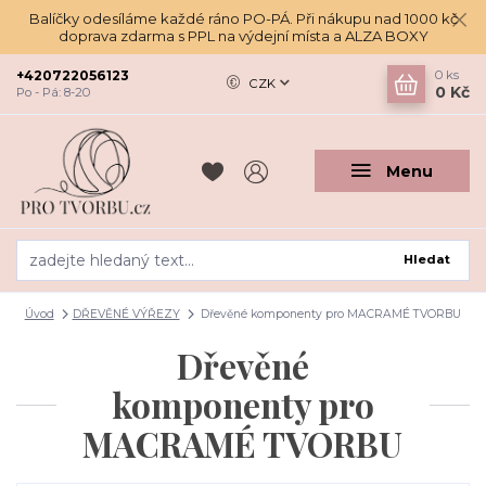
Balíčky odesíláme každé ráno PO-PÁ. Při nákupu nad 1000 kč
doprava zdarma s PPL na výdejní místa a ALZA BOXY
+420722056123
0
ks
CZK
0 Kč
Po - Pá: 8-20
Menu
Hledat
Úvod
DŘEVĚNÉ VÝŘEZY
Dřevěné komponenty pro MACRAMÉ TVORBU
Dřevěné
komponenty pro
MACRAMÉ TVORBU