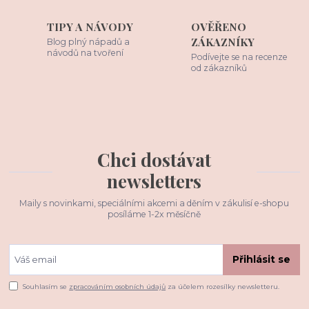
TIPY A NÁVODY
OVĚŘENO
ZÁKAZNÍKY
Blog plný nápadů a
návodů na tvoření
Podívejte se na recenze
od zákazníků
Chci dostávat
newsletters
Maily s novinkami, speciálními akcemi a děním v zákulisí e-shopu
posíláme 1-2x měsíčně
Přihlásit se
Souhlasím se
zpracováním osobních údajů
za účelem rozesílky newsletteru.