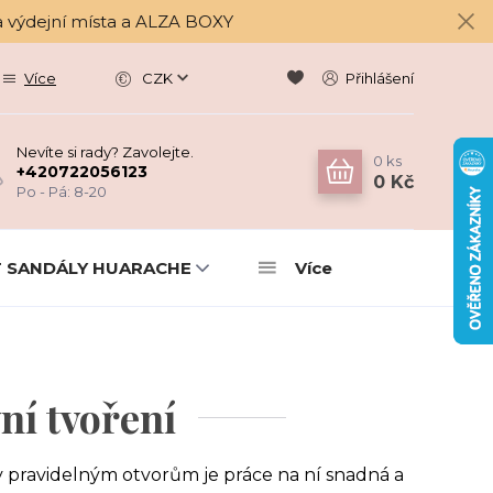
a výdejní místa a ALZA BOXY
Více
CZK
Přihlášení
Nevíte si rady? Zavolejte.
0
ks
+420722056123
0 Kč
Po - Pá: 8-20
 SANDÁLY HUARACHE
Více
ní tvoření
ky pravidelným otvorům je práce na ní snadná a