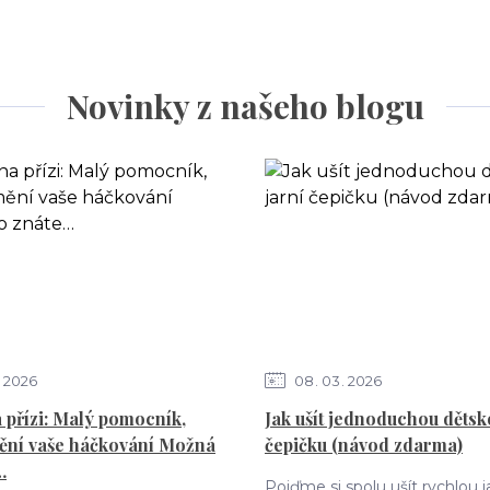
Novinky z našeho blogu
2026
08
03
2026
 přízi: Malý pomocník,
Jak ušít jednoduchou dětsk
ění vaše háčkování Možná
čepičku (návod zdarma)
…
Pojďme si spolu ušít rychlou j