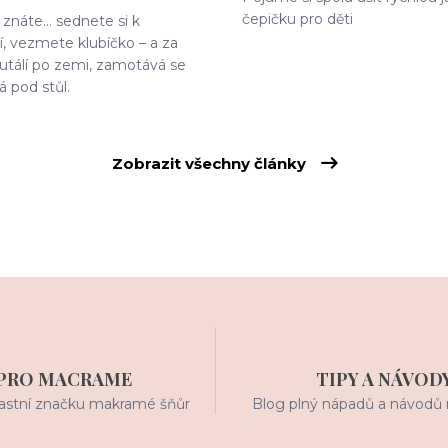
čepičku pro děti
znáte… sednete si k
, vezmete klubíčko – a za
 kutálí po zemi, zamotává se
á pod stůl.
Zobrazit všechny články
PRO MACRAME
TIPY A NÁVOD
stní značku makramé šňůr
Blog plný nápadů a návodů 