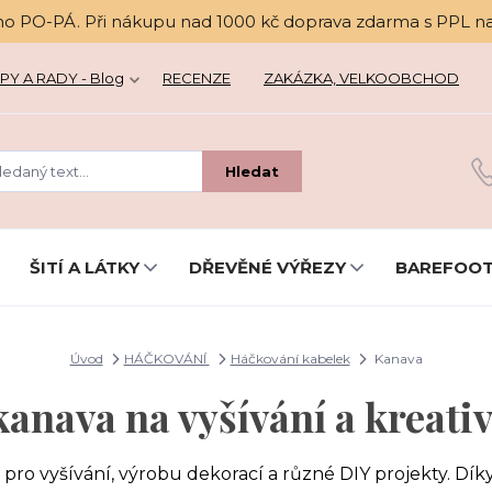
no PO-PÁ. Při nákupu nad 1000 kč doprava zdarma s PPL n
PY A RADY - Blog
RECENZE
ZAKÁZKA, VELKOOBCHOD
Hledat
ŠITÍ A LÁTKY
DŘEVĚNÉ VÝŘEZY
BAREFOOT
Úvod
HÁČKOVÁNÍ
Háčkování kabelek
Kanava
kanava na vyšívání a kreativ
 pro vyšívání, výrobu dekorací a různé DIY projekty. Dí