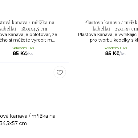
stová kanava / mřížka na
Plastová kanava / mřížk
kabelku - 18x9x4,5 cm
kabelku - 27x15x7 cm
ová kanava je polotovar, ze
Plastová kanava je vynikajíc
ého si můžete vyrobit m...
pro tvorbu kabelky s kl.
Skladem 1 ks
Skladem 11 ks
85 Kč
85 Kč
/
ks
/
ks