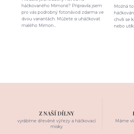
háčkovaného Mimoně? Připravila jsem
Možná to 
pro vás podrobný fotonávod zdarma ve
háčkování
dvou variantách. Můžete si uháčkovat
chvíli se
malého Mimon...
nebo utík
Z NAŠÍ DÍLNY
vyrábíme dřevěné výřezy a háčkovací
Máme vla
misky