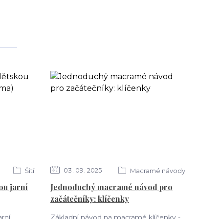
03
09
2025
Šití
Macramé návody
ou jarní
Jednoduchý macramé návod pro
začátečníky: klíčenky
arní
Základní návod na macramé klíčenky -