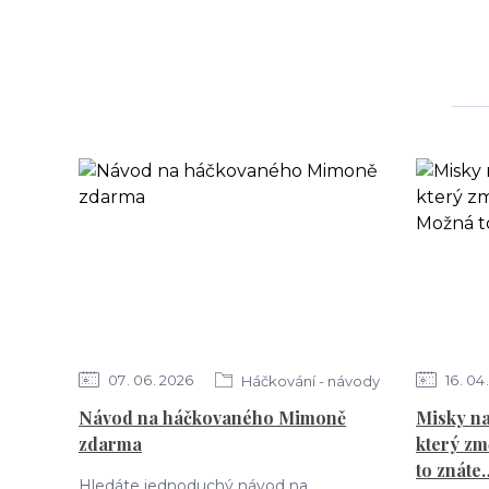
07
06
2026
16
04
Háčkování - návody
Návod na háčkovaného Mimoně
Misky na
zdarma
který zm
to znáte
Hledáte jednoduchý návod na