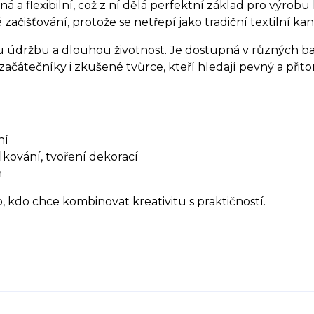
olná a flexibilní, což z ní dělá perfektní základ pro výr
ačišťování, protože se netřepí jako tradiční textilní kan
 údržbu a dlouhou životnost. Je dostupná v různých bar
začátečníky i zkušené tvůrce, kteří hledají pevný a přito
ní
lkování, tvoření dekorací
h
 kdo chce kombinovat kreativitu s praktičností.