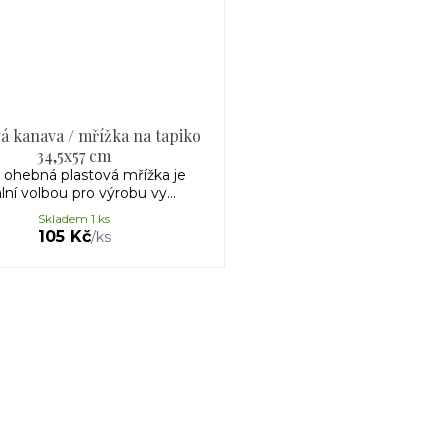
á kanava / mřížka na tapiko
34,5x57 cm
 ohebná plastová mřížka je
lní volbou pro výrobu vy...
Skladem 1 ks
105 Kč
/
ks