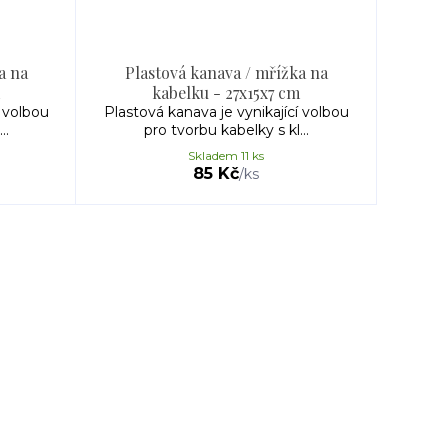
a na
Plastová kanava / mřížka na
kabelku - 27x15x7 cm
í volbou
Plastová kanava je vynikající volbou
..
pro tvorbu kabelky s kl...
Skladem 11 ks
85 Kč
/
ks