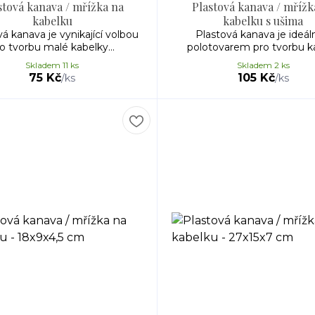
stová kanava / mřížka na
Plastová kanava / mřížk
kabelku
kabelku s ušima
á kanava je vynikající volbou
Plastová kanava je ideá
o tvorbu malé kabelky...
polotovarem pro tvorbu kab
Skladem 11 ks
Skladem 2 ks
75 Kč
105 Kč
/
ks
/
ks