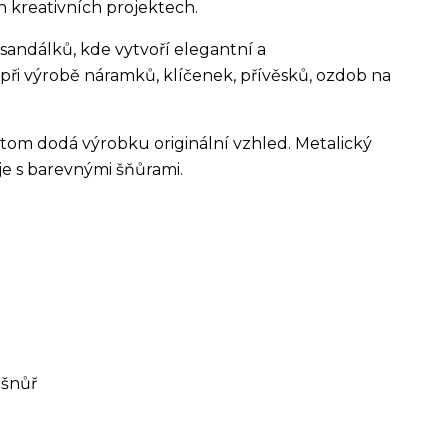
ch kreativních projektech.
andálků, kde vytvoří elegantní a
při výrobě náramků, klíčenek, přívěsků, ozdob na
itom dodá výrobku originální vzhled. Metalický
je s barevnými šňůrami.
 šnůř