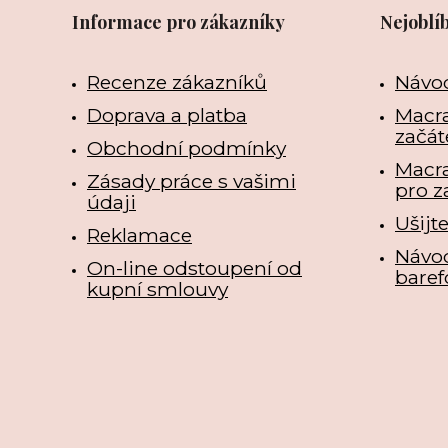
Informace pro zákazníky
Nejoblí
Recenze zákazníků
Návo
Doprava a platba
Macra
začát
Obchodní podmínky
Macr
Zásady práce s vašimi
pro z
údaji
Ušijt
Reklamace
Návo
On-line odstoupení od
baref
kupní smlouvy