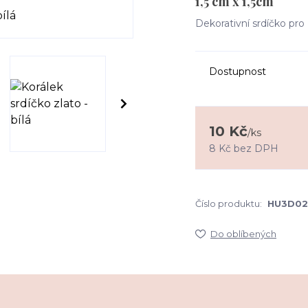
1,5 cm x 1,5cm
Dekorativní srdíčko pro
Dostupnost
10 Kč
/
ks
8 Kč
bez DPH
Číslo produktu:
HU3D02
Do oblíbených