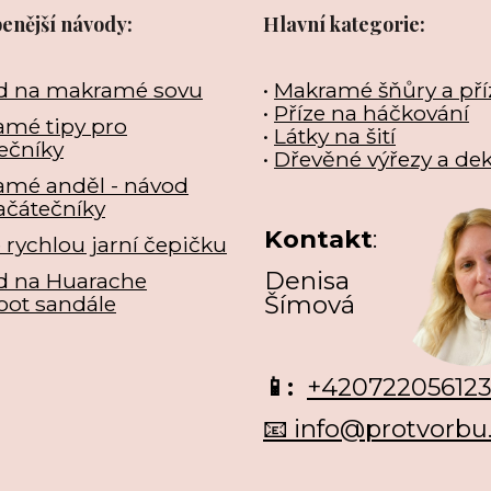
benější návody:
Hlavní kategorie:
d na makramé sovu
•
Makramé šňůry a pří
•
Příze na háčkování
mé tipy pro
•
Látky na šití
ečníky
•
Dřevěné výřezy a de
amé anděl - návod
ačátečníky
Kontakt
:
e rychlou jarní čepičku
Denisa
d na Huarache
Šímová
oot sandále
📱:
+42072205612
📧 info@protvorbu