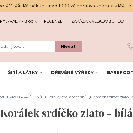
no PO-PÁ. Při nákupu nad 1000 kč doprava zdarma s PPL n
PY A RADY - Blog
RECENZE
ZAKÁZKA, VELKOOBCHOD
Hledat
ŠITÍ A LÁTKY
DŘEVĚNÉ VÝŘEZY
BAREFOOT
od
PRO LAPAČE SNů
Korálky pro lapače snů
Korálek srdíčko zlato - 
Korálek srdíčko zlato - bílá