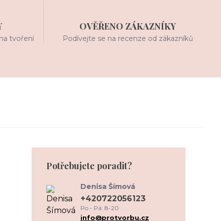
Y
OVĚŘENO ZÁKAZNÍKY
na tvoření
Podívejte se na recenze od zákazníků
Potřebujete poradit?
Denisa Šímová
+420722056123
Po - Pá: 8-20
info@protvorbu.cz