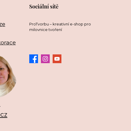
Sociální sítě
ze
ProTvorbu – kreativní e-shop pro
milovnice tvoření
korace
3
.cz