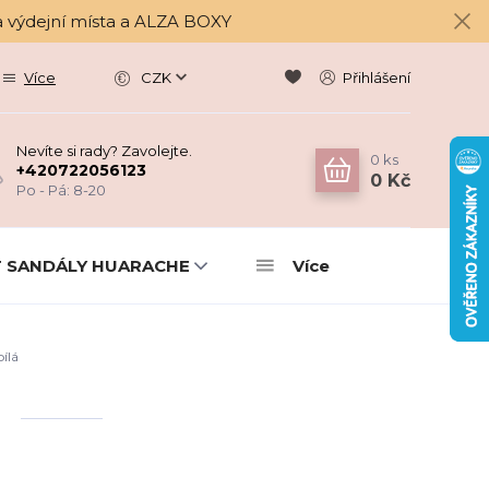
a výdejní místa a ALZA BOXY
Více
CZK
Přihlášení
Nevíte si rady? Zavolejte.
0
ks
+420722056123
0 Kč
Po - Pá: 8-20
 SANDÁLY HUARACHE
Více
bílá