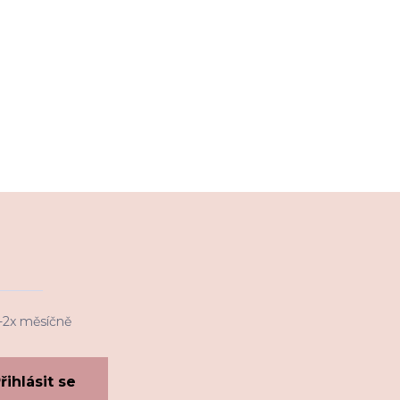
1-2x měsíčně
řihlásit se