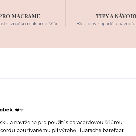
PRO MACRAME
TIPY A NÁVOD
stní značku makramé šňůr
Blog plný nápadů a návodů 
robek.
❤️✨
sku a navrženo pro použití s paracordovou šňůrou.
racordu používanému při výrobě Huarache barefoot