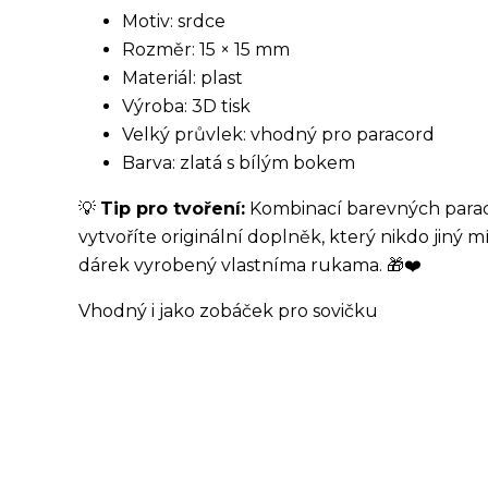
Motiv: srdce
Rozměr: 15 × 15 mm
Materiál: plast
Výroba: 3D tisk
Velký průvlek: vhodný pro paracord
Barva: zlatá s bílým bokem
💡
Tip pro tvoření:
Kombinací barevných paraco
vytvoříte originální doplněk, který nikdo jiný m
dárek vyrobený vlastníma rukama. 🎁❤️
Vhodný i jako zobáček pro sovičku