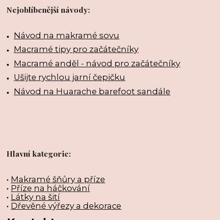
Nejoblíbenější návody:
Návod na makramé sovu
Macramé tipy pro začátečníky
Macramé anděl - návod pro začátečníky
Ušijte rychlou jarní čepičku
Návod na Huarache barefoot sandále
Hlavní kategorie:
•
Makramé šňůry a příze
•
Příze na háčkování
•
Látky na šití
•
Dřevěné výřezy a dekorace