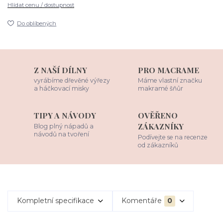
Hlídat cenu / dostupnost
Do oblíbených
Z NAŠÍ DÍLNY
PRO MACRAME
vyrábíme dřevěné výřezy
Máme vlastní značku
a háčkovací misky
makramé šňůr
TIPY A NÁVODY
OVĚŘENO
ZÁKAZNÍKY
Blog plný nápadů a
návodů na tvoření
Podívejte se na recenze
od zákazníků
Kompletní specifikace
Komentáře
0