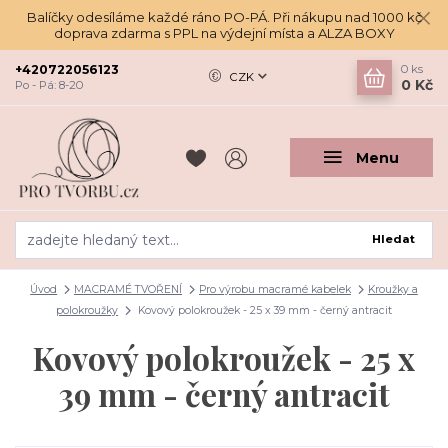
Balíčky odesíláme každé ráno PO-PÁ. Při nákupu nad 1000 kč
doprava zdarma s PPL na výdejní místa a ALZA BOXY
+420722056123
0
ks
CZK
0 Kč
Po - Pá: 8-20
Menu
Hledat
Úvod
MACRAMÉ TVOŘENÍ
Pro výrobu macramé kabelek
Kroužky a
polokroužky
Kovový polokroužek - 25 x 39 mm - černý antracit
Kovový polokroužek - 25 x
39 mm - černý antracit