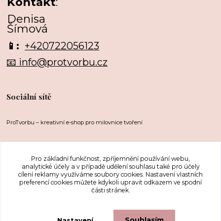
Kontakt
:
Denisa
Šímová
📱:
+420722056123
📧 info@protvorbu.cz
Sociální sítě
ProTvorbu – kreativní e-shop pro milovnice tvoření
Pro základní funkčnost, zpříjemnění používání webu,
analytické účely a v případě udělení souhlasu také pro účely
cílení reklamy využíváme soubory cookies. Nastavení vlastních
preferencí cookies můžete kdykoli upravit odkazem ve spodní
části stránek.
Upravit sběr cookies.
Souhlasím
Nastavení