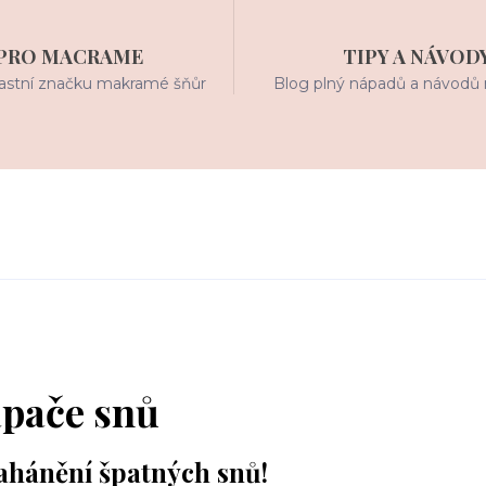
PRO MACRAME
TIPY A NÁVOD
stní značku makramé šňůr
Blog plný nápadů a návodů 
apače snů
zahánění špatných snů!