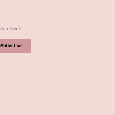
1-2x měsíčně
řihlásit se