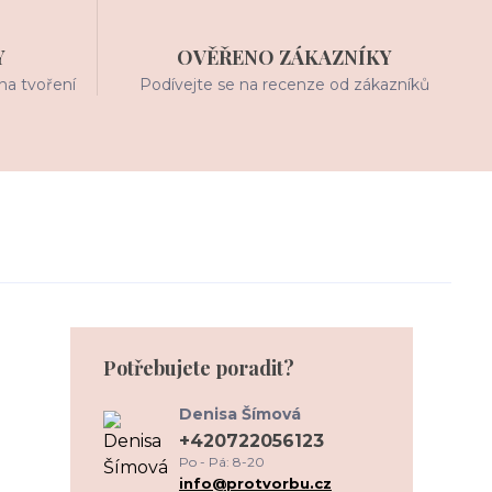
Y
OVĚŘENO ZÁKAZNÍKY
na tvoření
Podívejte se na recenze od zákazníků
Potřebujete poradit?
Denisa Šímová
+420722056123
Po - Pá: 8-20
info@protvorbu.cz