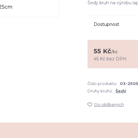
Šedý kruh na výrobu lap
Dostupnost
55 Kč
/
ks
45 Kč
bez DPH
Číslo produktu:
03-250
Druhy kruhů:
Šedý
Do oblíbených