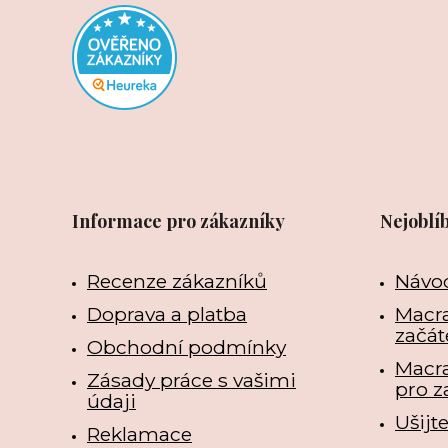
Informace pro zákazníky
Nejoblí
Recenze zákazníků
Návo
Doprava a platba
Macra
začát
Obchodní podmínky
Macr
Zásady práce s vašimi
pro z
údaji
Ušijt
Reklamace