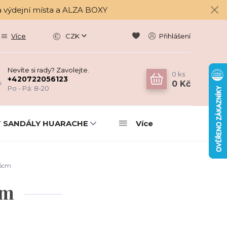
a výdejní místa a ALZA BOXY
Více
CZK
Přihlášení
Nevíte si rady? Zavolejte.
0
ks
+420722056123
0 Kč
Po - Pá: 8-20
 SANDÁLY HUARACHE
Více
25cm
cm