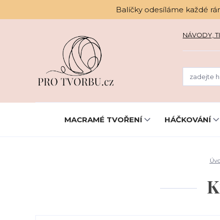
Balíčky odesíláme každé rá
NÁVODY, TI
MACRAMÉ TVOŘENÍ
HÁČKOVÁNÍ
Úv
K