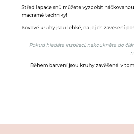
Střed lapače snů můžete vyzdobit háčkovano
macramé techniky!
Kovové kruhy jsou lehké, na jejich zavěšení po
Pokud hledáte inspiraci, nakoukněte do čl
n
Během barvení jsou kruhy zavěšené, v tom