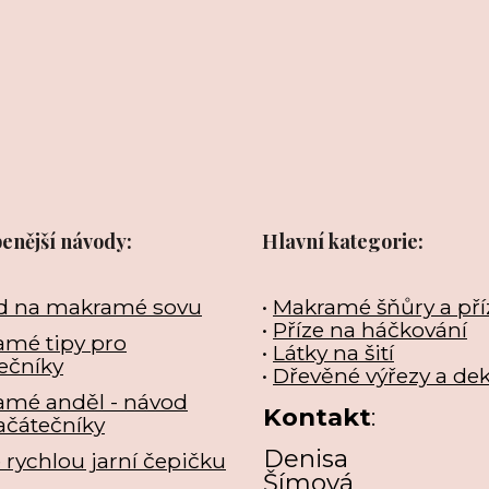
benější návody:
Hlavní kategorie:
d na makramé sovu
•
Makramé šňůry a pří
•
Příze na háčkování
mé tipy pro
•
Látky na šití
ečníky
•
Dřevěné výřezy a de
amé anděl - návod
Kontakt
:
ačátečníky
Denisa
e rychlou jarní čepičku
Šímová