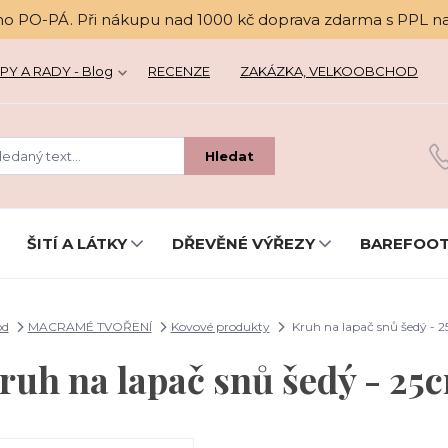
no PO-PÁ. Při nákupu nad 1000 kč doprava zdarma s PPL n
PY A RADY - Blog
RECENZE
ZAKÁZKA, VELKOOBCHOD
Hledat
ŠITÍ A LÁTKY
DŘEVĚNÉ VÝŘEZY
BAREFOOT
od
MACRAMÉ TVOŘENÍ
Kovové produkty
Kruh na lapač snů šedý - 
ruh na lapač snů šedý - 25