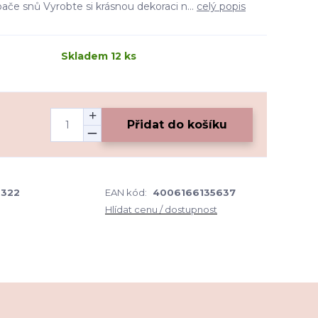
ače snů Vyrobte si krásnou dekoraci n...
celý popis
Skladem 12 ks
Přidat do košíku
5322
EAN kód:
4006166135637
Hlídat cenu / dostupnost