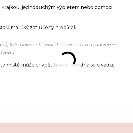
u krajkou, jednoduchým výpletem nebo pomocí
stačí maličký zatlučený hřebíček.
ánků, kde naleznete plno háčkovaných a macramé
ávodů.
to místě může chybět barva. Nejedná se o vadu.