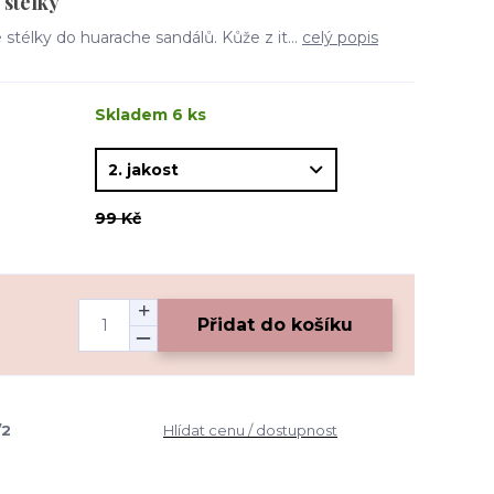
 stélky
stélky do huarache sandálů. Kůže z it...
celý popis
Skladem 6 ks
99 Kč
Přidat do košíku
/2
Hlídat cenu / dostupnost