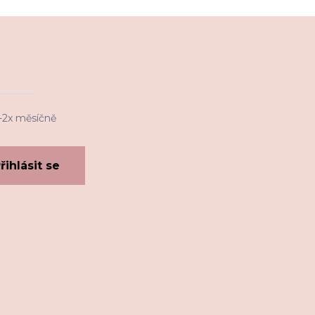
1-2x měsíčně
řihlásit se