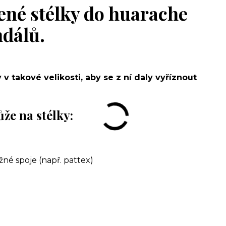
ené stélky do huarache
ndálů.
 v takové velikosti, aby se z ní daly vyříznout
že na stélky:
né spoje (např. pattex)