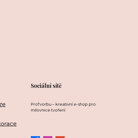
Sociální sítě
ze
ProTvorbu – kreativní e-shop pro
milovnice tvoření
korace