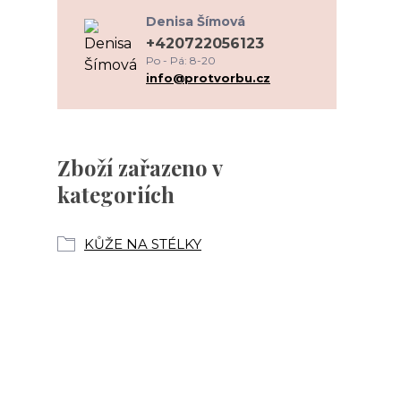
Denisa Šímová
+420722056123
Po - Pá: 8-20
info@protvorbu.cz
Zboží zařazeno v
kategoriích
KŮŽE NA STÉLKY