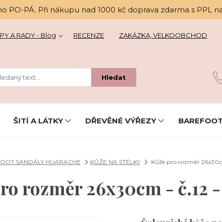
no PO-PÁ. Při nákupu nad 1000 kč doprava zdarma s PPL n
PY A RADY - Blog
RECENZE
ZAKÁZKA, VELKOOBCHOD
Hledat
ŠITÍ A LÁTKY
DŘEVĚNÉ VÝŘEZY
BAREFOOT
OOT SANDÁLY HUARACHE
KŮŽE NA STÉLKY
Kůže pro rozměr 26x30cm
ro rozměr 26x30cm - č.12 -