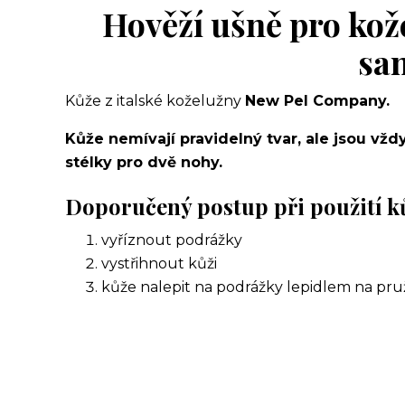
Hověží ušně pro kož
sa
Kůže z italské koželužny
New Pel Company.
Kůže nemívají pravidelný tvar, ale jsou vždy
stélky pro dvě nohy.
Doporučený postup při použití ků
vyříznout podrážky
vystřihnout kůži
kůže nalepit na podrážky lepidlem na pruž