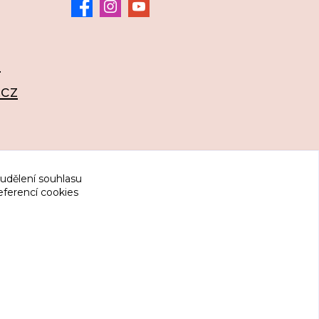
3
.cz
 udělení souhlasu
eferencí cookies