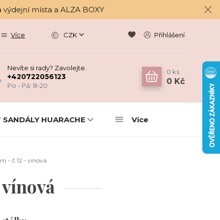
a výdejní místa a ALZA BOXY
Více
CZK
Přihlášení
Nevíte si rady? Zavolejte.
0
ks
+420722056123
0 Kč
Po - Pá: 8-20
 SANDÁLY HUARACHE
Více
 - č.12 - vínová
 vínová