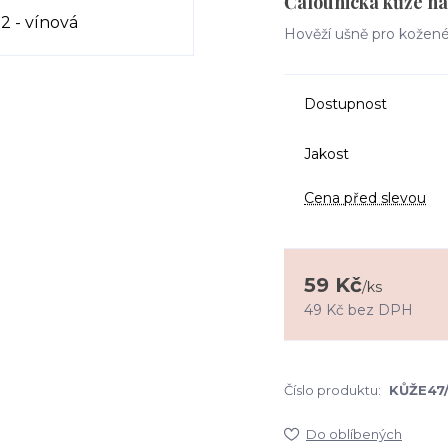
Čalounická kůže na
Hověží ušně pro kožené 
Dostupnost
Jakost
Cena před slevou
59 Kč
/
ks
49 Kč
bez DPH
Číslo produktu:
KŮŽE47
Do oblíbených