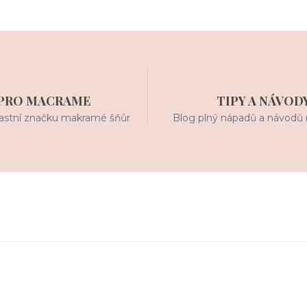
PRO MACRAME
TIPY A NÁVOD
stní značku makramé šňůr
Blog plný nápadů a návodů 