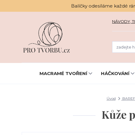
Balíčky odesíláme každé rá
NÁVODY, TI
MACRAMÉ TVOŘENÍ
HÁČKOVÁNÍ
Úvod
BAREF
Kůže p