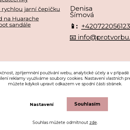
Denisa
e rychlou jarní čepičku
Šímová
d na Huarache
oot sandále
📱:
+42072205612
📧 info@protvorbu
kčnost, zpříjemnění používání webu, analytické účely a v případě
cílení reklamy využíváme soubory cookies. Nastavení vlastních pr
můžete kdykoli upravit odkazem ve spodní části stránek.
Upravit sběr cookies.
Souhlasím
Nastavení
...protože nás to baví
Vytvořeno na
Eshop-rychle.cz
Souhlas můžete odmítnout
zde
.