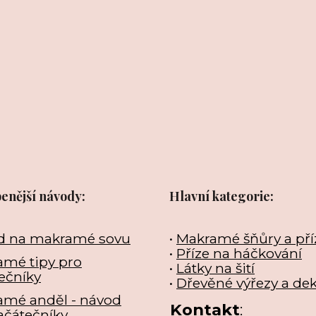
benější návody:
Hlavní kategorie:
d na makramé sovu
•
Makramé šňůry a pří
•
Příze na háčkování
mé tipy pro
•
Látky na šití
ečníky
•
Dřevěné výřezy a de
amé anděl - návod
Kontakt
:
ačátečníky