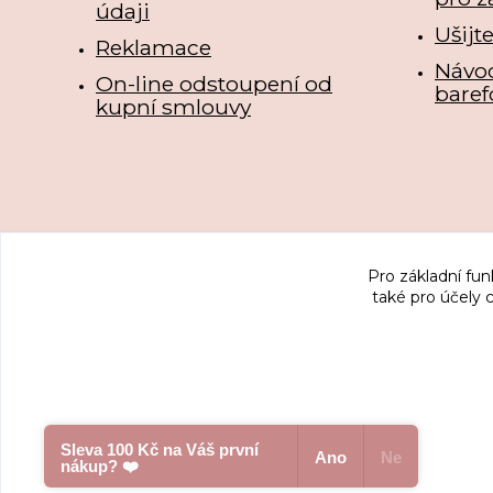
údaji
Ušijt
Reklamace
Návo
On-line odstoupení od
baref
kupní smlouvy
Pro základní fun
také pro účely 
Sleva 100 Kč na Váš první
Ano
Ne
nákup? ❤️