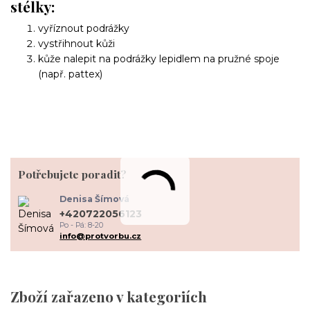
stélky:
vyříznout podrážky
vystřihnout kůži
kůže nalepit na podrážky lepidlem na pružné spoje
(např. pattex)
Potřebujete poradit?
Denisa Šímová
+420722056123
Po - Pá: 8-20
info@protvorbu.cz
Zboží zařazeno v kategoriích