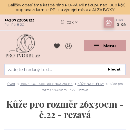
Balíčky odesíláme každé ráno PO-PÁ. Při nákupu nad 1000 kč
doprava zdarma s PPL na výdejní místa a ALZA BOXY
+420722056123
0
ks
CZK
0 Kč
Po - Pá: 8-20
Menu
Hledat
Úvod
BAREFOOT SANDÁLY HUARACHE
KŮŽE NA STÉLKY
Kůže pro
rozměr 26x30cm - č.22 - rezavá
Kůže pro rozměr 26x30cm -
č.22 - rezavá