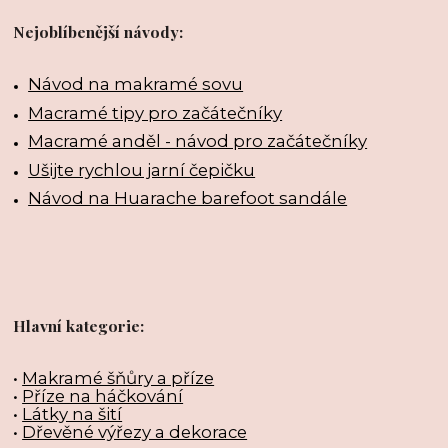
Nejoblíbenější návody:
Návod na makramé sovu
Macramé tipy pro začátečníky
Macramé anděl - návod pro začátečníky
Ušijte rychlou jarní čepičku
Návod na Huarache barefoot sandále
Hlavní kategorie:
•
Makramé šňůry a příze
•
Příze na háčkování
•
Látky na šití
•
Dřevěné výřezy a dekorace