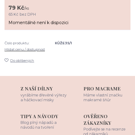
79 Kč
/
ks
65 Kč
bez DPH
Momentálně není k dispozici
Číslo produktu:
KŮŽE35/1
Hlídat cenu / dostupnost
Do oblíbených
Z NAŠÍ DÍLNY
PRO MACRAME
vyrábíme dřevěné výřezy
Máme vlastní značku
a háčkovací misky
makramé šňůr
TIPY A NÁVODY
OVĚŘENO
ZÁKAZNÍKY
Blog plný nápadů a
návodů na tvoření
Podívejte se na recenze
od zákazníků