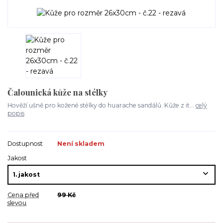
Čalounická kůže na stélky
Hověží ušně pro kožené stélky do huarache sandálů. Kůže z it...
celý
popis
Dostupnost
Není skladem
Jakost
Cena před
99 Kč
slevou