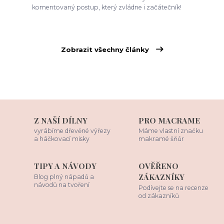
komentovaný postup, který zvládne i začátečník!
Zobrazit všechny články
Z NAŠÍ DÍLNY
PRO MACRAME
vyrábíme dřevěné výřezy
Máme vlastní značku
a háčkovací misky
makramé šňůr
TIPY A NÁVODY
OVĚŘENO
ZÁKAZNÍKY
Blog plný nápadů a
návodů na tvoření
Podívejte se na recenze
od zákazníků