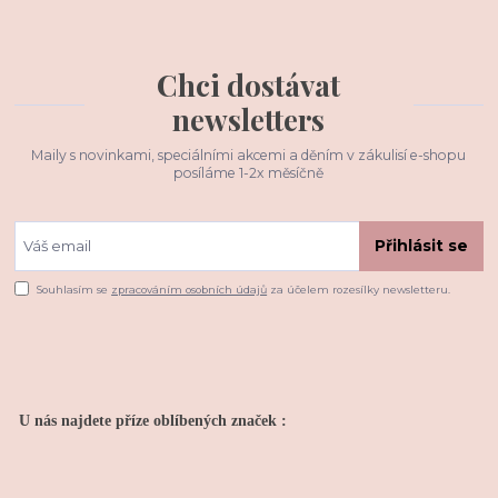
Chci dostávat
newsletters
Maily s novinkami, speciálními akcemi a děním v zákulisí e-shopu
posíláme 1-2x měsíčně
Přihlásit se
Souhlasím se
zpracováním osobních údajů
za účelem rozesílky newsletteru.
U nás najdete příze oblíbených značek :