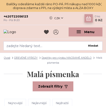
Balíčky odesíláme každé ráno PO-PÁ. Při nákupu nad 1000 kč
doprava zdarma s PPL na výdejní místa a ALZA BOXY
+420722056123
0
ks
CZK
0 Kč
Po - Pá: 8-20
Menu
Hledat
Úvod
DŘEVĚNÉ VÝŘEZY
Doplňky pro výrobu MACRAMÉ ANDĚLŮ
Malá
písmenka
Malá písmenka
Zobrazit filtry
Nejnovější
Nejlevnější
Nejdražší