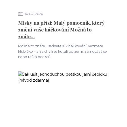
16
04
2026
Misky na přízi: Malý pomocník, který
změní vaše háčkování Možná to
znáte…
Možná to znáte… sednete si k háčkování, vezmete
klubíčko – a za chvíli se kutálí po zemi, zamotává se
nebo utíká pod stůl.