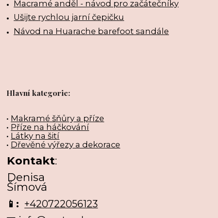
Macramé anděl - návod pro začátečníky
Ušijte rychlou jarní čepičku
Návod na Huarache barefoot sandále
Hlavní kategorie:
•
Makramé šňůry a příze
•
Příze na háčkování
•
Látky na šití
•
Dřevěné výřezy a dekorace
Kontakt
:
Denisa
Šímová
📱:
+420722056123