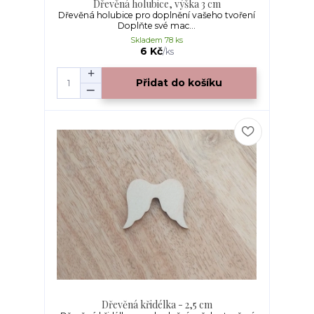
Dřevěná holubice, výška 3 cm
Dřevěná holubice pro doplnění vašeho tvoření
Doplňte své mac...
Skladem 78 ks
6 Kč
/
ks
Přidat do košíku
Dřevěná křidélka - 2,5 cm