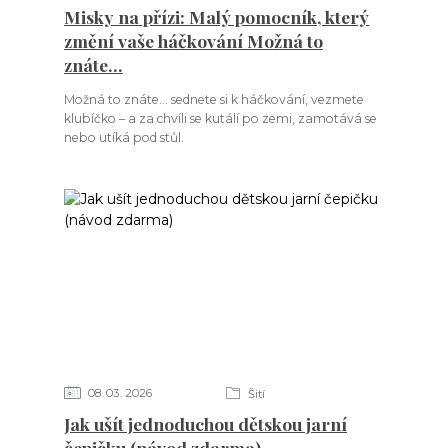
Misky na přízi: Malý pomocník, který
změní vaše háčkování Možná to
znáte…
Možná to znáte… sednete si k háčkování, vezmete
klubíčko – a za chvíli se kutálí po zemi, zamotává se
nebo utíká pod stůl.
08
03
2026
Šití
Jak ušít jednoduchou dětskou jarní
čepičku (návod zdarma)