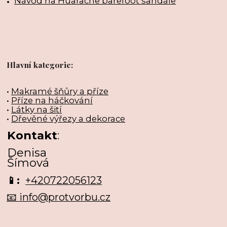
Návod na Huarache barefoot sandále
Hlavní kategorie:
•
Makramé šňůry a příze
•
Příze na háčkování
•
Látky na šití
•
Dřevěné výřezy a dekorace
Kontakt
:
Denisa
Šímová
📱:
+420722056123
📧 info@protvorbu.cz