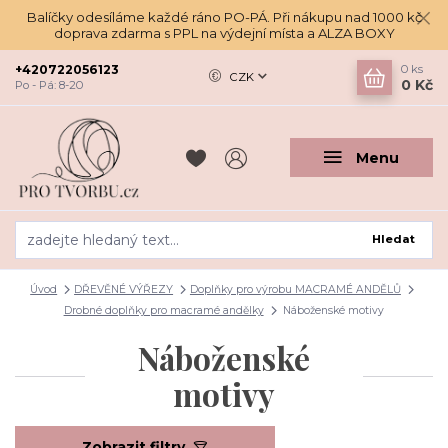
Balíčky odesíláme každé ráno PO-PÁ. Při nákupu nad 1000 kč
doprava zdarma s PPL na výdejní místa a ALZA BOXY
+420722056123
0
ks
CZK
0 Kč
Po - Pá: 8-20
Menu
Hledat
Úvod
DŘEVĚNÉ VÝŘEZY
Doplňky pro výrobu MACRAMÉ ANDĚLŮ
Drobné doplňky pro macramé andělky
Náboženské motivy
Náboženské
motivy
Zobrazit filtry