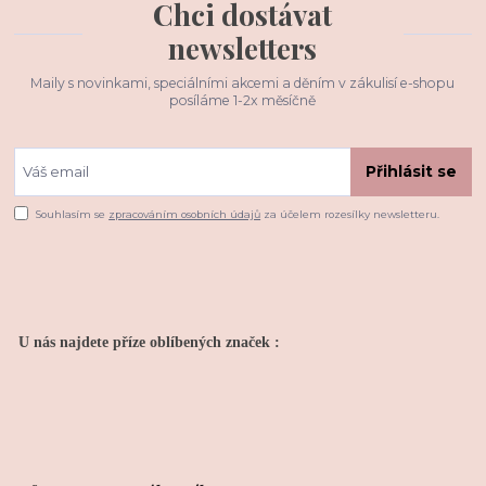
Chci dostávat
newsletters
Maily s novinkami, speciálními akcemi a děním v zákulisí e-shopu
posíláme 1-2x měsíčně
Přihlásit se
Souhlasím se
zpracováním osobních údajů
za účelem rozesílky newsletteru.
U nás najdete příze oblíbených značek :