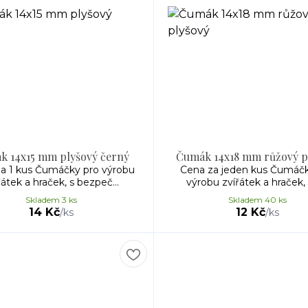
k 14x15 mm plyšový černý
Čumák 14x18 mm růžový p
a 1 kus Čumáčky pro výrobu
Cena za jeden kus Čumáčk
řátek a hraček, s bezpeč...
výrobu zvířátek a hraček, s
Skladem 3 ks
Skladem 40 ks
14 Kč
12 Kč
/
ks
/
ks