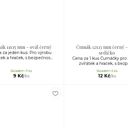
k 11x15 mm - ovál černý
Čumák 12x13 mm černý -
srdíčko
 za jeden kus. Pro výrobu
tek a hraček, s bezpečnos...
Cena za 1 kus Čumáčky pro
zvířátek a hraček, s bezpe
Skladem 11 ks
Skladem 5 ks
9 Kč
12 Kč
/
ks
/
ks