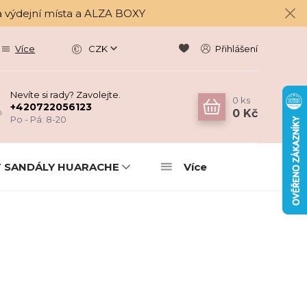
a výdejní místa a ALZA BOXY
Více
CZK
Přihlášení
Nevíte si rady? Zavolejte.
0
ks
+420722056123
0 Kč
Po - Pá: 8-20
 SANDÁLY HUARACHE
Více