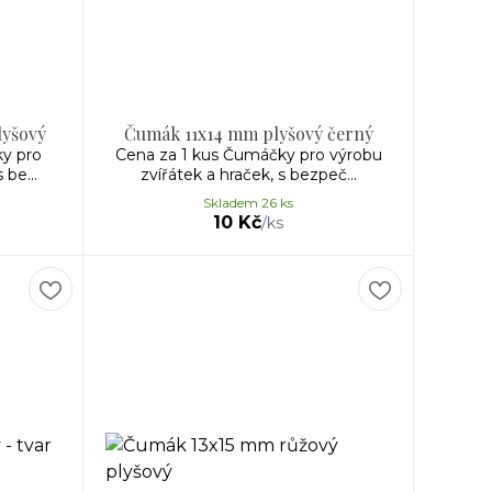
lyšový
Čumák 11x14 mm plyšový černý
y pro
Cena za 1 kus Čumáčky pro výrobu
 be...
zvířátek a hraček, s bezpeč...
Skladem 26 ks
10 Kč
/
ks