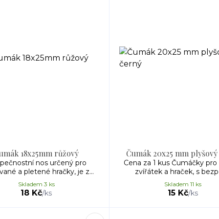
umák 18x25mm růžový
Čumák 20x25 mm plyšový
pečnostní nos určený pro
Cena za 1 kus Čumáčky pro
ané a pletené hračky, je z...
zvířátek a hraček, s bezpe
Skladem 3 ks
Skladem 11 ks
18 Kč
15 Kč
/
ks
/
ks