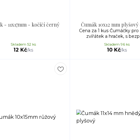
 - 11x17mm - kočičí černý
Čumák 10x12 mm plyšový 
Cena za 1 kus Čumáčky pro
zvířátek a hraček, s bezpe
Skladem 52 ks
Skladem 96 ks
12 Kč
10 Kč
/
ks
/
ks