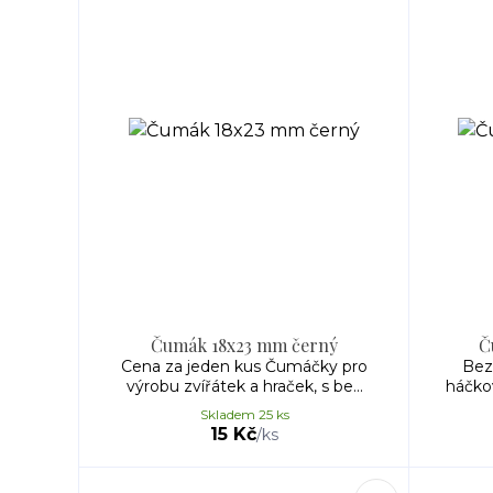
Čumák 18x23 mm černý
Č
Cena za jeden kus Čumáčky pro
Bez
výrobu zvířátek a hraček, s be...
háčkov
Skladem 25 ks
15 Kč
/
ks