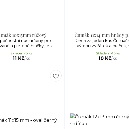
umák 10x15mm růžový
Čumák 11x14 mm hnědý p
pečnostní nos určený pro
Cena za jeden kus Čumáčk
ané a pletené hračky, je z...
výrobu zvířátek a hraček, s
Skladem 8 ks
Skladem 46 ks
11 Kč
10 Kč
/
ks
/
ks