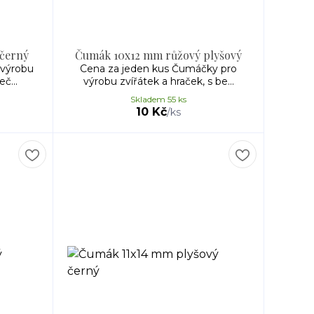
černý
Čumák 10x12 mm růžový plyšový
 výrobu
Cena za jeden kus Čumáčky pro
č...
výrobu zvířátek a hraček, s be...
Skladem 55 ks
10 Kč
/
ks