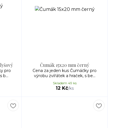
lyšový
Čumák 15x20 mm černý
y pro
Cena za jeden kus Čumáčky pro
 b...
výrobu zvířátek a hraček, s be...
Skladem 49 ks
12 Kč
/
ks