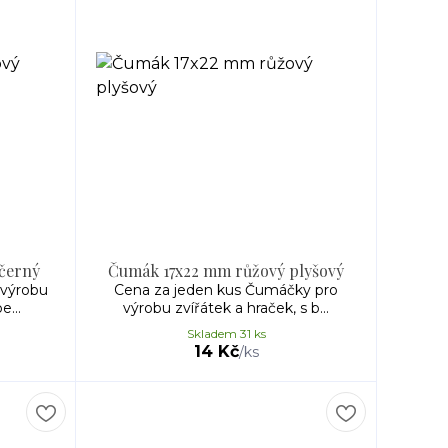
černý
Čumák 17x22 mm růžový plyšový
 výrobu
Cena za jeden kus Čumáčky pro
e...
výrobu zvířátek a hraček, s b...
Skladem 31 ks
14 Kč
/
ks