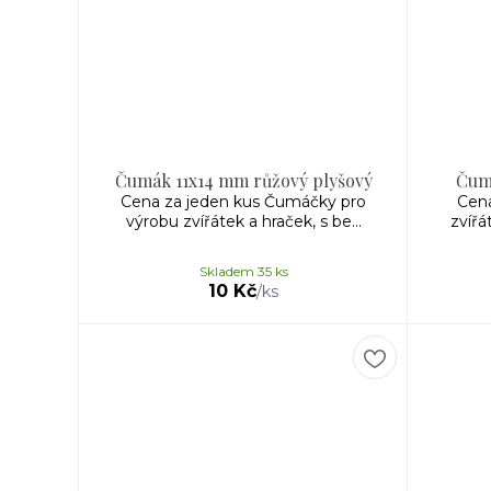
Čumák 11x14 mm růžový plyšový
Čumá
Cena za jeden kus Čumáčky pro
Cena
výrobu zvířátek a hraček, s be...
zvířá
Skladem 35 ks
10 Kč
/
ks