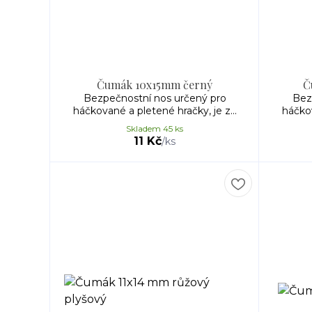
Čumák 10x15mm černý
Č
Bezpečnostní nos určený pro
Bez
háčkované a pletené hračky, je z...
háčkov
Skladem 45 ks
11 Kč
/
ks