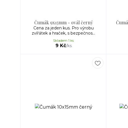
Čumák 9x13mm - ovál černý
Čumák
Cena za jeden kus. Pro výrobu
zvířátek a hraček, s bezpečnos...
Skladem 1 ks
9 Kč
/
ks