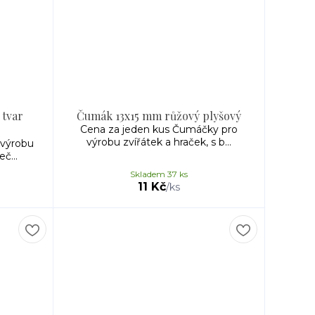
 tvar
Čumák 13x15 mm růžový plyšový
Cena za jeden kus Čumáčky pro
výrobu zvířátek a hraček, s b...
 výrobu
č...
Skladem 37 ks
11 Kč
/
ks