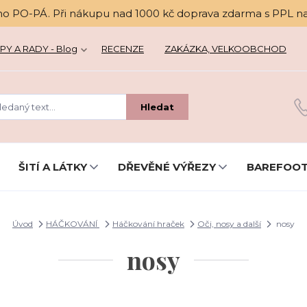
no PO-PÁ. Při nákupu nad 1000 kč doprava zdarma s PPL n
PY A RADY - Blog
RECENZE
ZAKÁZKA, VELKOOBCHOD
Hledat
ŠITÍ A LÁTKY
DŘEVĚNÉ VÝŘEZY
BAREFOOT
Úvod
HÁČKOVÁNÍ
Háčkování hraček
Oči, nosy a další
nosy
nosy