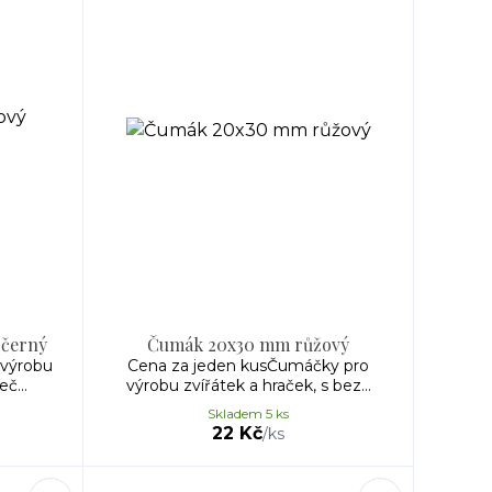
 černý
Čumák 20x30 mm růžový
 výrobu
Cena za jeden kusČumáčky pro
č...
výrobu zvířátek a hraček, s bez...
Skladem 5 ks
22 Kč
/
ks