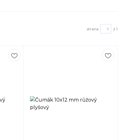
strana
z 1