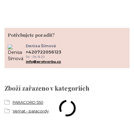
Potřebujete poradit?
Denisa Šímová
+420722056123
Po - Pá: 8-20
info@protvorbu.cz
Zboží zařazeno v kategoriích
PARACORD 550
Vemat - paracordy