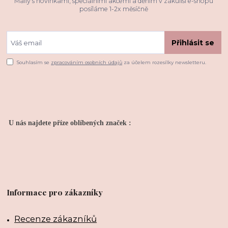
Maily s novinkami, speciálními akcemi a děním v zákulisí e-shopu
posíláme 1-2x měsíčně
Přihlásit se
Souhlasím se
zpracováním osobních údajů
za účelem rozesílky newsletteru.
U nás najdete příze oblíbených značek :
Informace pro zákazníky
Recenze zákazníků