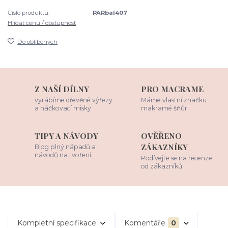
Číslo produktu:
PARbal407
Hlídat cenu / dostupnost
Do oblíbených
Z NAŠÍ DÍLNY
PRO MACRAME
vyrábíme dřevěné výřezy
Máme vlastní značku
a háčkovací misky
makramé šňůr
TIPY A NÁVODY
OVĚŘENO
ZÁKAZNÍKY
Blog plný nápadů a
návodů na tvoření
Podívejte se na recenze
od zákazníků
Kompletní specifikace
Komentáře
0