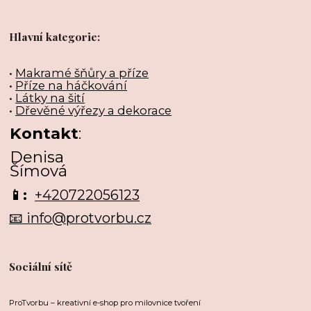
Hlavní kategorie:
•
Makramé šňůry a příze
•
Příze na háčkování
•
Látky na šití
•
Dřevěné výřezy a dekorace
Kontakt
:
Denisa
Šímová
📱:
+420722056123
📧 info@protvorbu.cz
Sociální sítě
ProTvorbu – kreativní e-shop pro milovnice tvoření