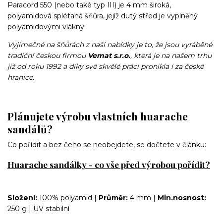
Paracord 550 (nebo také typ III) je 4 mm široká,
polyamidová splétaná šňůra, jejíž dutý střed je vyplněný
polyamidovými vlákny.
Vyjímečné na šňůrách z naší nabídky je to, že jsou vyráběné
tradiční českou firmou
Vemat s.r.o.
, která je na našem trhu
již od roku 1992 a díky své skvělé práci pronikla i za české
hranice.
Plánujete výrobu vlastních huarache
sandálů?
Co pořídit a bez čeho se neobejdete, se dočtete v článku:
Huarache sandálky - co vše před výrobou pořídit?
Složení:
100% polyamid |
Průměr:
4 mm |
Min.nosnost:
250 g | UV stabilní