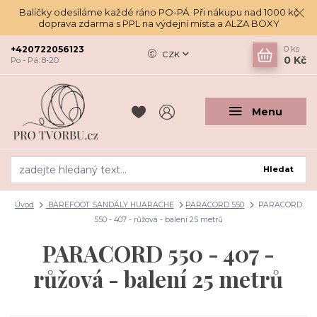
Balíčky odesíláme každé ráno PO-PÁ. Při nákupu nad 1000 kč
doprava zdarma s PPL na výdejní místa a ALZA BOXY
+420722056123
0
ks
CZK
0 Kč
Po - Pá: 8-20
Menu
Hledat
Úvod
BAREFOOT SANDÁLY HUARACHE
PARACORD 550
PARACORD
550 - 407 - růžová - balení 25 metrů
PARACORD 550 - 407 -
růžová - balení 25 metrů