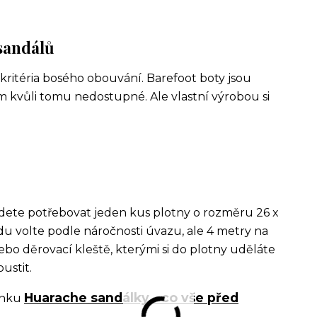
sandálů
í kritéria bosého obouvání. Barefoot boty jsou
 kvůli tomu nedostupné. Ale vlastní výrobou si
ete potřebovat jeden kus plotny o rozměru 26 x
u volte podle náročnosti úvazu, ale 4 metry na
nebo děrovací kleště, kterými si do plotny uděláte
ustit.
Huarache sandálky - co vše před
ánku