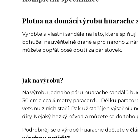
Plotna na domácí výrobu huarache 
Vyrobte si vlastní sandále na léto, které splňuj
bohužel neuvěřitelně drahé a pro mnoho z nám
můžete dopřát bosé obutí za pár stovek.
Jak na výrobu?
Na výrobu jednoho páru huarache sandálů bud
30 cm a cca 4 metry paracordu. Délku paracord
většinu z nich stačí. Pak už stačí jen výsečník 
díry. Nějaký hezký návod a můžete se do toho p
Podrobněji se o výrobě huarache dočtete v čl
výrobou pořídit?