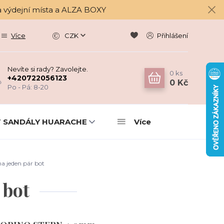
a výdejní místa a ALZA BOXY
Více
CZK
Přihlášení
Nevíte si rady? Zavolejte.
0
ks
+420722056123
0 Kč
Po - Pá: 8-20
 SANDÁLY HUARACHE
Více
a jeden pár bot
 bot