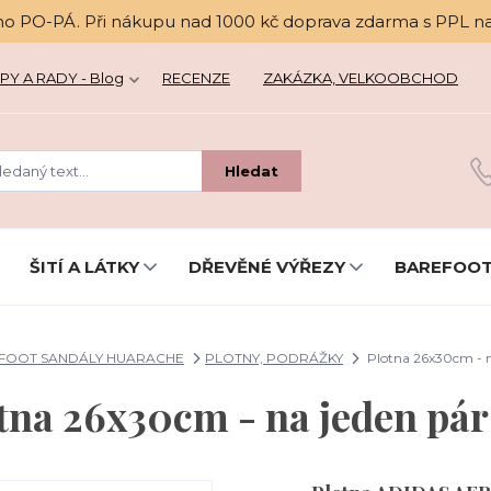
no PO-PÁ. Při nákupu nad 1000 kč doprava zdarma s PPL n
PY A RADY - Blog
RECENZE
ZAKÁZKA, VELKOOBCHOD
Hledat
ŠITÍ A LÁTKY
DŘEVĚNÉ VÝŘEZY
BAREFOOT
FOOT SANDÁLY HUARACHE
PLOTNY, PODRÁŽKY
Plotna 26x30cm - n
tna 26x30cm - na jeden pár