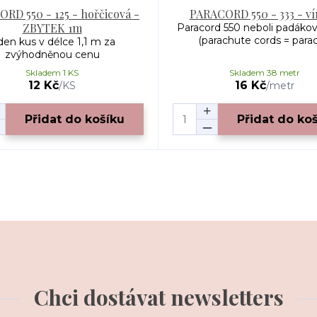
RD 550 - 125 - hořčicová -
PARACORD 550 - 333 - v
ZBYTEK 1m
Paracord 550 neboli padákov
(parachute cords = paraco
den kus v délce 1,1 m za
zvýhodněnou cenu
Skladem 1 KS
Skladem 38 metr
12 Kč
16 Kč
/
KS
/
metr
Přidat do košíku
Přidat do ko
Chci dostávat newsletters