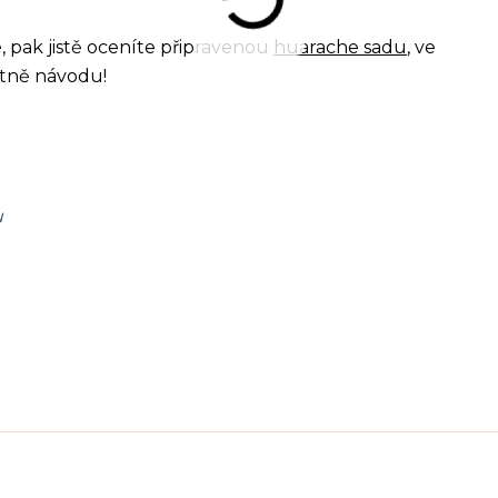
 pak jistě oceníte připravenou
huarache sadu
, ve
etně návodu!
u