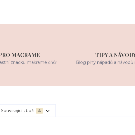
PRO MACRAME
TIPY A NÁVOD
stní značku makramé šňůr
Blog plný nápadů a návodů 
Související zboží
4