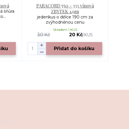
ínová
PARACORD 550 - 333 vínová
ZBYTEK 1,9m
á šňůra
...
jedenkus o délce 190 cm za
zvýhodněnou cenu
Skladem 1 KUS
30 Kč
20 Kč
/
KUS
šíku
Přidat do košíku