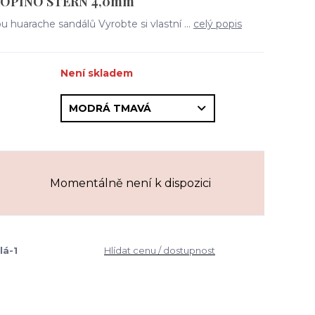
EROPINO STERN 4,0mm
 huarache sandálů Vyrobte si vlastní ...
celý popis
Není skladem
Momentálně není k dispozici
á-1
Hlídat cenu / dostupnost