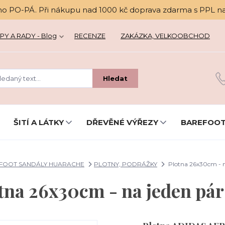
no PO-PÁ. Při nákupu nad 1000 kč doprava zdarma s PPL n
PY A RADY - Blog
RECENZE
ZAKÁZKA, VELKOOBCHOD
Hledat
ŠITÍ A LÁTKY
DŘEVĚNÉ VÝŘEZY
BAREFOOT
FOOT SANDÁLY HUARACHE
PLOTNY, PODRÁŽKY
Plotna 26x30cm - n
tna 26x30cm - na jeden pár