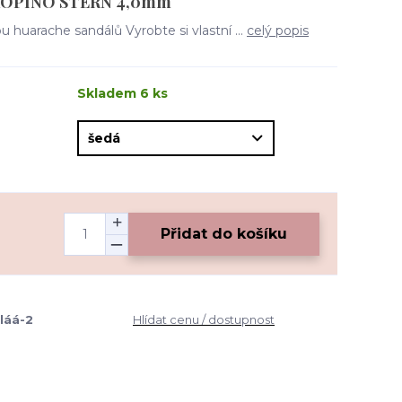
EROPINO STERN 4,0mm
 huarache sandálů Vyrobte si vlastní ...
celý popis
Skladem 6 ks
Přidat do košíku
láá-2
Hlídat cenu / dostupnost