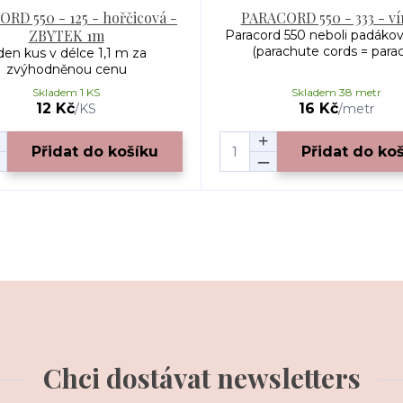
RD 550 - 125 - hořčicová -
PARACORD 550 - 333 - v
ZBYTEK 1m
Paracord 550 neboli padákov
(parachute cords = paraco
den kus v délce 1,1 m za
zvýhodněnou cenu
Skladem 1 KS
Skladem 38 metr
12 Kč
16 Kč
/
KS
/
metr
Přidat do košíku
Přidat do ko
Chci dostávat newsletters