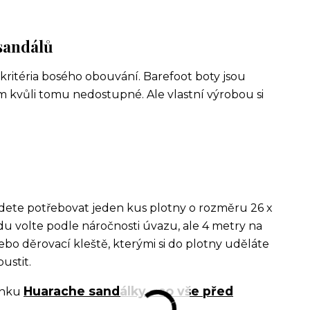
sandálů
í kritéria bosého obouvání. Barefoot boty jsou
 kvůli tomu nedostupné. Ale vlastní výrobou si
ete potřebovat jeden kus plotny o rozměru 26 x
u volte podle náročnosti úvazu, ale 4 metry na
nebo děrovací kleště, kterými si do plotny uděláte
ustit.
Huarache sandálky - co vše před
ánku