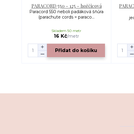
PARACORD 550 - 125 - hořčicová
PARACO
Paracord 550 neboli padáková šňůra
(parachute cords = paraco...
je
Skladem 50 metr
16 Kč
/
metr
Přidat do košíku