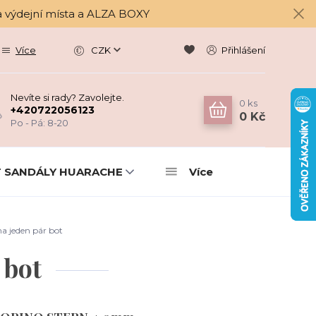
a výdejní místa a ALZA BOXY
Více
CZK
Přihlášení
Nevíte si rady? Zavolejte.
0
ks
+420722056123
0 Kč
Po - Pá: 8-20
 SANDÁLY HUARACHE
Více
a jeden pár bot
 bot