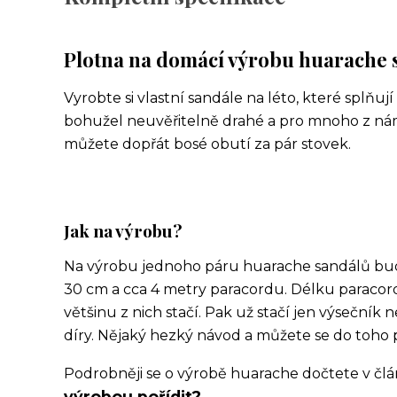
Plotna na domácí výrobu huarache 
Vyrobte si vlastní sandále na léto, které splňuj
bohužel neuvěřitelně drahé a pro mnoho z nám
můžete dopřát bosé obutí za pár stovek.
Jak na výrobu?
Na výrobu jednoho páru huarache sandálů bud
30 cm a cca 4 metry paracordu. Délku paracord
většinu z nich stačí. Pak už stačí jen výsečník 
díry. Nějaký hezký návod a můžete se do toho p
Podrobněji se o výrobě huarache dočtete v čl
výrobou pořídit?