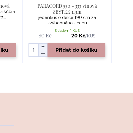
ínová
PARACORD 550 - 333 vínová
ZBYTEK 1,9m
á šňůra
...
jedenkus o délce 190 cm za
zvýhodněnou cenu
Skladem 1 KUS
30 Kč
20 Kč
/
KUS
šíku
Přidat do košíku