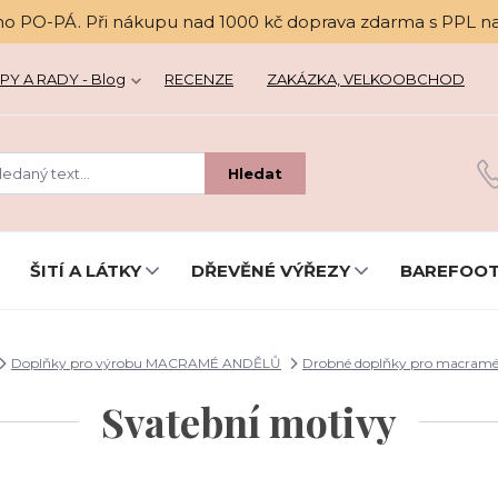
no PO-PÁ. Při nákupu nad 1000 kč doprava zdarma s PPL n
PY A RADY - Blog
RECENZE
ZAKÁZKA, VELKOOBCHOD
Hledat
ŠITÍ A LÁTKY
DŘEVĚNÉ VÝŘEZY
BAREFOOT
Doplňky pro výrobu MACRAMÉ ANDĚLŮ
Drobné doplňky pro macramé
Svatební motivy