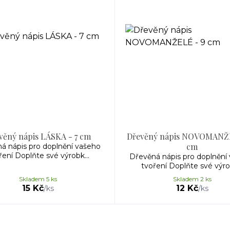
věný nápis LÁSKA - 7 cm
Dřevěný nápis NOVOMANŽ
cm
á nápis pro doplnění vašeho
ření Doplňte své výrobk...
Dřevěná nápis pro doplnění
tvoření Doplňte své výrob
Skladem 5 ks
Skladem 2 ks
15 Kč
12 Kč
/
ks
/
ks