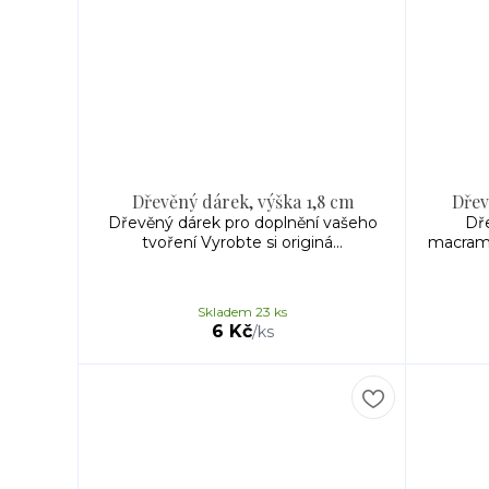
Dřevěný dárek, výška 1,8 cm
Dřev
Dřevěný dárek pro doplnění vašeho
Dř
tvoření Vyrobte si originá...
macramé
Skladem 23 ks
6 Kč
/
ks