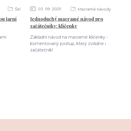
03
09
2025
Šití
Macramé návody
ou jarní
Jednoduchý macramé návod pro
začátečníky: klíčenky
arní
Základní návod na macramé klíčenky -
komentovaný postup, který zvládne i
začátečník!