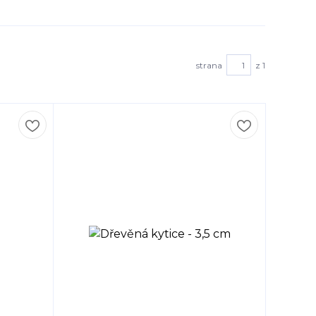
strana
z 1