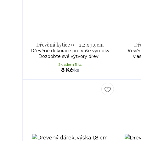
Dřevěná kytice 9 - 2,2 x 3,9cm
Dř
Dřevěné dekorace pro vaše výrobky
Dřevěn
Dozdobte své výtvory dřev...
vla
Skladem 5 ks
8 Kč
/
ks