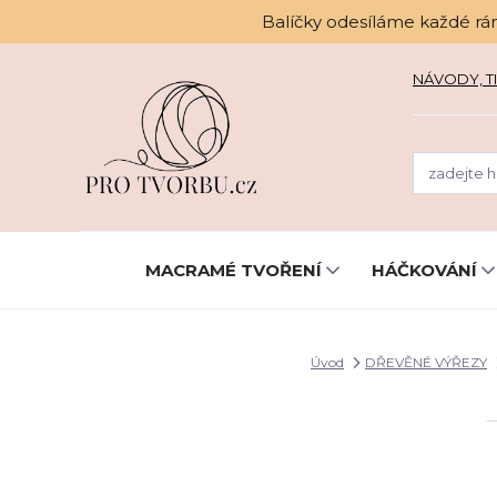
Balíčky odesíláme každé rá
NÁVODY, TI
MACRAMÉ TVOŘENÍ
HÁČKOVÁNÍ
Úvod
DŘEVĚNÉ VÝŘEZY