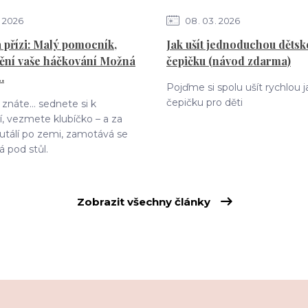
2026
08
03
2026
 přízi: Malý pomocník,
Jak ušít jednoduchou dětsk
ění vaše háčkování Možná
čepičku (návod zdarma)
…
Pojďme si spolu ušít rychlou j
čepičku pro děti
znáte… sednete si k
, vezmete klubíčko – a za
 kutálí po zemi, zamotává se
á pod stůl.
Zobrazit všechny články