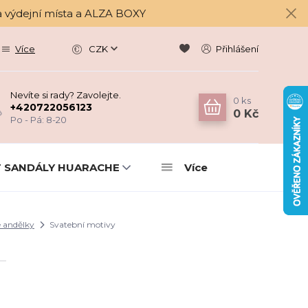
a výdejní místa a ALZA BOXY
Více
CZK
Přihlášení
Nevíte si rady? Zavolejte.
0
ks
+420722056123
0 Kč
Po - Pá: 8-20
 SANDÁLY HUARACHE
Více
 andělky
Svatební motivy