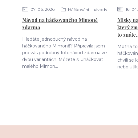
07
06
2026
16
04
Háčkování - návody
Návod na háčkovaného Mimoně
Misky na
zdarma
který zm
to znáte
Hledáte jednoduchý návod na
háčkovaného Mimoně? Připravila jsem
Možná to 
pro vás podrobný fotonávod zdarma ve
háčkování
dvou variantách. Můžete si uháčkovat
chvíli se
malého Mimon...
nebo utík