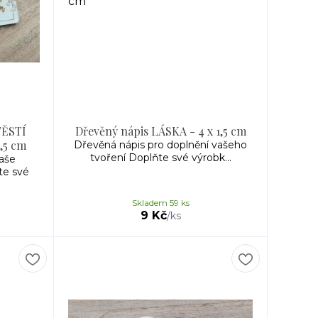
TĚSTÍ
Dřevěný nápis LÁSKA - 4 x 1,5 cm
,5 cm
Dřevěná nápis pro doplnění vašeho
tvoření Doplňte své výrobk...
aše
e své
Skladem 59 ks
9 Kč
/
ks