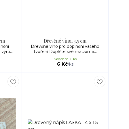
 cm
Dřevěné víno, 3,5 cm
lnění
Dřevěné víno pro doplnění vašeho
výro...
tvoření Doplňte své macramé...
Skladem 16 ks
6 Kč
/
ks