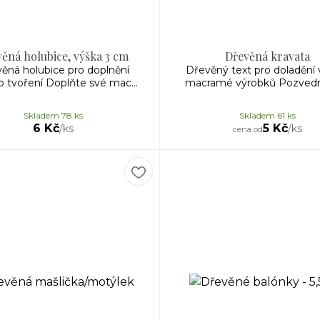
ěná holubice, výška 3 cm
Dřevěná kravata
ěná holubice pro doplnění
Dřevěný text pro doladění 
 tvoření Doplňte své mac...
macramé výrobků Pozvedně
Skladem 78 ks
Skladem 61 ks
6 Kč
5 Kč
/
ks
/
ks
cena od