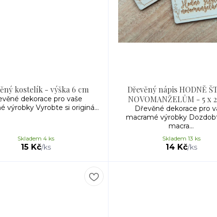
ěný kostelík - výška 6 cm
Dřevěný nápis HODNĚ Š
NOVOMANŽELŮM - 5 x 2
evěné dekorace pro vaše
 výrobky Vyrobte si originá...
Dřevěné dekorace pro v
macramé výrobky Dozdobt
macra...
Skladem 4 ks
Skladem 13 ks
15 Kč
14 Kč
/
ks
/
ks