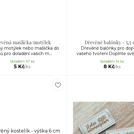
evěná mašlička/motýlek
Dřevěné balónky - 5,5
ý motýlek nebo mašlička do
Dřevěné balónky pro dop
sů pro doladění vašich m...
vašeho tvoření Doplňte své 
Skladem 97 ks
Skladem 14 ks
5 Kč
8 Kč
/
ks
/
ks