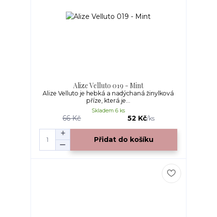
Alize Velluto 019 - Mint
Alize Velluto je hebká a nadýchaná žinylková
příze, která je...
Skladem 6 ks
66 Kč
52 Kč
/
ks
Přidat do košíku