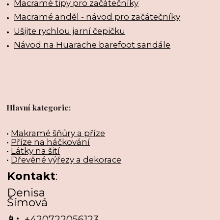
Macramé tipy pro začátečníky
Macramé anděl - návod pro začátečníky
Ušijte rychlou jarní čepičku
Návod na Huarache barefoot sandále
Hlavní kategorie:
•
Makramé šňůry a příze
•
Příze na háčkování
•
Látky na šití
•
Dřevěné výřezy a dekorace
Kontakt
:
Denisa
Šímová
📱:
+420722056123