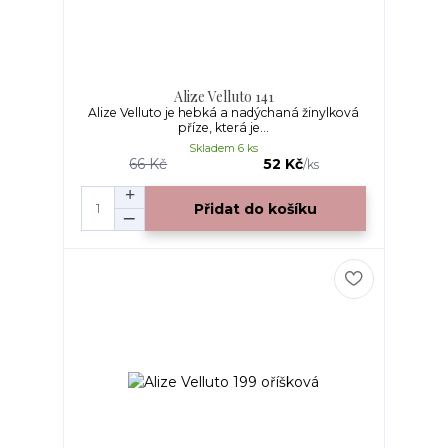
Alize Velluto 141
Alize Velluto je hebká a nadýchaná žinylková
příze, která je...
Skladem 6 ks
66 Kč
52 Kč
/
ks
Přidat do košíku