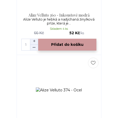
Alize Velluto 360 - Inkoustově modrá
Alize Velluto je hebká a nadýchaná žinylková
příze, která je...
Skladem 4 ks
66 Kč
52 Kč
/
ks
Přidat do košíku