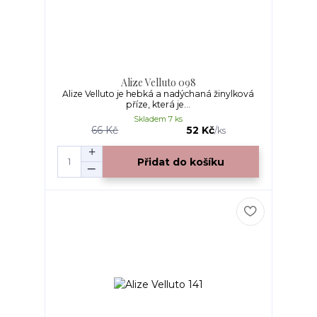
Alize Velluto 098
Alize Velluto je hebká a nadýchaná žinylková
příze, která je...
Skladem 7 ks
66 Kč
52 Kč
/
ks
Přidat do košíku