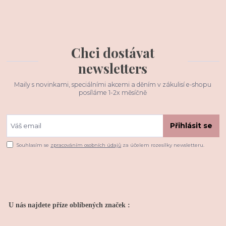
Chci dostávat
newsletters
Maily s novinkami, speciálními akcemi a děním v zákulisí e-shopu
posíláme 1-2x měsíčně
Přihlásit se
Souhlasím se
zpracováním osobních údajů
za účelem rozesílky newsletteru.
U nás najdete příze oblíbených značek :