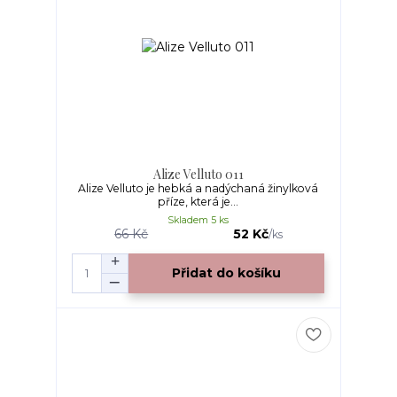
Alize Velluto 011
Alize Velluto je hebká a nadýchaná žinylková
příze, která je...
Skladem 5 ks
66 Kč
52 Kč
/
ks
Přidat do košíku