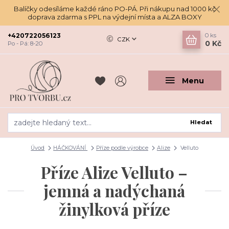
Balíčky odesíláme každé ráno PO-PÁ. Při nákupu nad 1000 kč
doprava zdarma s PPL na výdejní místa a ALZA BOXY
+420722056123
0
ks
CZK
0 Kč
Po - Pá: 8-20
Menu
Hledat
Úvod
HÁČKOVÁNÍ
Příze podle výrobce
Alize
Velluto
Příze Alize Velluto –
jemná a nadýchaná
žinylková příze