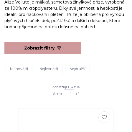
Alize Velluto je měkká, sametová žinylková příze, vyrobená
ze 100% mikropolyesteru. Díky své jemnosti a hebkosti je
ideální pro háčkování i pletení. Příze je oblíbená pro výrobu
plyšových hraček, dek, polštářků a dalších dekorací, které
budou příjemné na dotek i krásné na pohled.
Zobrazit filtry
Nejnovější
Nejlevnější
Nejdražší
Zobrazuji 1-14 z 14
strana
z 1