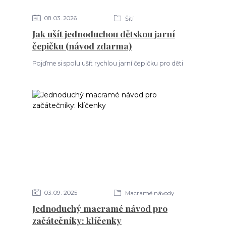
08
03
2026
Šití
Jak ušít jednoduchou dětskou jarní
čepičku (návod zdarma)
Pojďme si spolu ušít rychlou jarní čepičku pro děti
03
09
2025
Macramé návody
Jednoduchý macramé návod pro
začátečníky: klíčenky