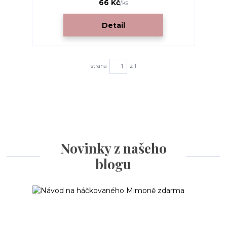
66 Kč
/
ks
Detail
strana
z 1
Novinky z našeho
blogu