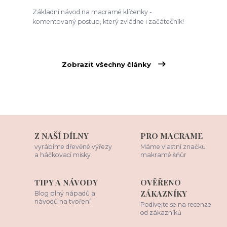
Základní návod na macramé klíčenky -
komentovaný postup, který zvládne i začátečník!
Zobrazit všechny články
Z NAŠÍ DÍLNY
PRO MACRAME
vyrábíme dřevěné výřezy
Máme vlastní značku
a háčkovací misky
makramé šňůr
TIPY A NÁVODY
OVĚŘENO
ZÁKAZNÍKY
Blog plný nápadů a
návodů na tvoření
Podívejte se na recenze
od zákazníků