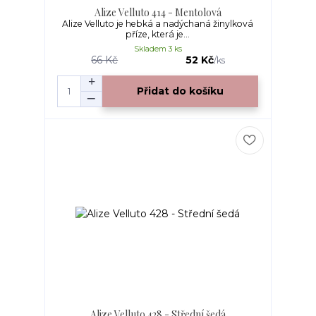
Alize Velluto 414 - Mentolová
Alize Velluto je hebká a nadýchaná žinylková
příze, která je...
Skladem 3 ks
66 Kč
52 Kč
/
ks
Přidat do košíku
Alize Velluto 428 - Střední šedá