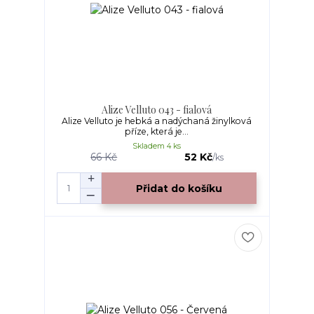
Alize Velluto 043 - fialová
Alize Velluto je hebká a nadýchaná žinylková
příze, která je...
Skladem 4 ks
66 Kč
52 Kč
/
ks
Přidat do košíku