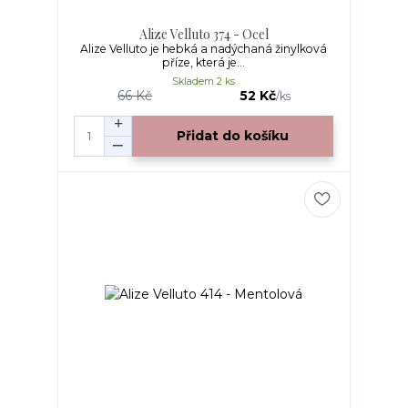
Alize Velluto 374 - Ocel
Alize Velluto je hebká a nadýchaná žinylková
příze, která je...
Skladem 2 ks
66 Kč
52 Kč
/
ks
Přidat do košíku