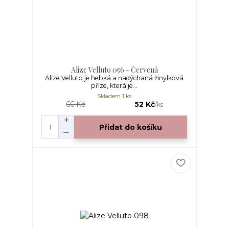
Alize Velluto 056 - Červená
Alize Velluto je hebká a nadýchaná žinylková
příze, která je...
Skladem 1 ks
66 Kč
52 Kč
/
ks
Přidat do košíku