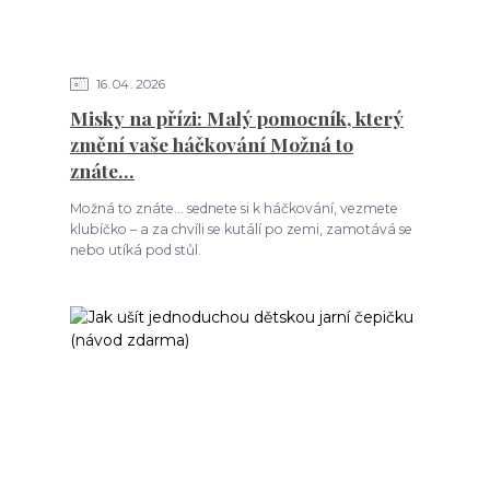
16
04
2026
Misky na přízi: Malý pomocník, který
změní vaše háčkování Možná to
znáte…
Možná to znáte… sednete si k háčkování, vezmete
klubíčko – a za chvíli se kutálí po zemi, zamotává se
nebo utíká pod stůl.