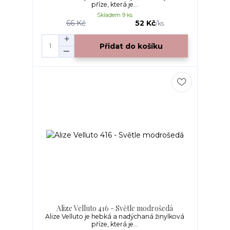
příze, která je...
Skladem 9 ks
66 Kč
52 Kč
/
ks
Přidat do košíku
Alize Velluto 416 - Světle modrošedá
Alize Velluto je hebká a nadýchaná žinylková
příze, která je...