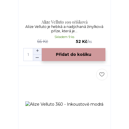
Alize Velluto 199 oříšková
Alize Velluto je hebká a nadýchaná žinylková
příze, která je...
Skladem 9 ks
66 Kč
52 Kč
/
ks
Přidat do košíku