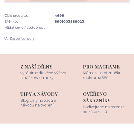
Číslo produktu:
4698
EAN kód:
8901003589023
Hlídat cenu / dostupnost
Do oblíbených
Z NAŠÍ DÍLNY
PRO MACRAME
vyrábíme dřevěné výřezy
Máme vlastní značku
a háčkovací misky
makramé šňůr
TIPY A NÁVODY
OVĚŘENO
ZÁKAZNÍKY
Blog plný nápadů a
návodů na tvoření
Podívejte se na recenze
od zákazníků