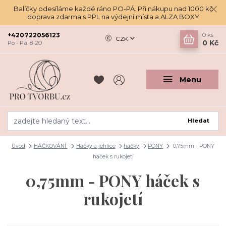
Balíčky odesíláme každé ráno PO-PÁ. Při nákupu nad 1000 kč
doprava zdarma s PPL na výdejní místa a ALZA BOXY
+420722056123
0
ks
CZK
0 Kč
Po - Pá: 8-20
Menu
Hledat
Úvod
HÁČKOVÁNÍ
Háčky a jehlice
háčky
PONY
0,75mm - PONY
háček s rukojetí
0,75mm - PONY háček s
rukojetí