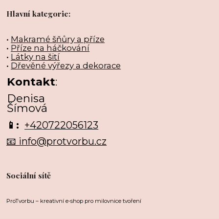
Hlavní kategorie:
•
Makramé šňůry a příze
•
Příze na háčkování
•
Látky na šití
•
Dřevěné výřezy a dekorace
Kontakt
:
Denisa
Šímová
📱:
+420722056123
📧 info@protvorbu.cz
Sociální sítě
ProTvorbu – kreativní e-shop pro milovnice tvoření