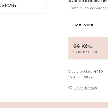
Kvalitní kruhová j
Kruhové jehlice vyrobené
Dostupnost
64 Kč
/
ks
53 Kč
bez DPH
Číslo produktu:
4450
Velikost:
60 cm
Do oblíbených