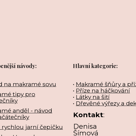
benější návody:
Hlavní kategorie:
d na makramé sovu
•
Makramé šňůry a pří
•
Příze na háčkování
mé tipy pro
•
Látky na šití
ečníky
•
Dřevěné výřezy a de
amé anděl - návod
Kontakt
:
ačátečníky
Denisa
e rychlou jarní čepičku
Šímová