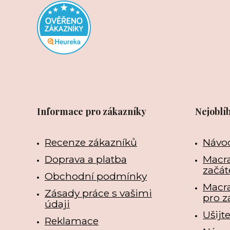
Informace pro zákazníky
Nejoblí
Recenze zákazníků
Návo
Doprava a platba
Macra
začát
Obchodní podmínky
Macr
Zásady práce s vašimi
pro z
údaji
Ušijt
Reklamace