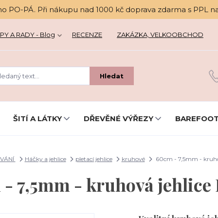
no PO-PÁ. Při nákupu nad 1000 kč doprava zdarma s PPL n
PY A RADY - Blog
RECENZE
ZAKÁZKA, VELKOOBCHOD
Hledat
ŠITÍ A LÁTKY
DŘEVĚNÉ VÝŘEZY
BAREFOOT
VÁNÍ
Háčky a jehlice
pletací jehlice
kruhové
60cm - 7,5mm - kruho
- 7,5mm - kruhová jehlic