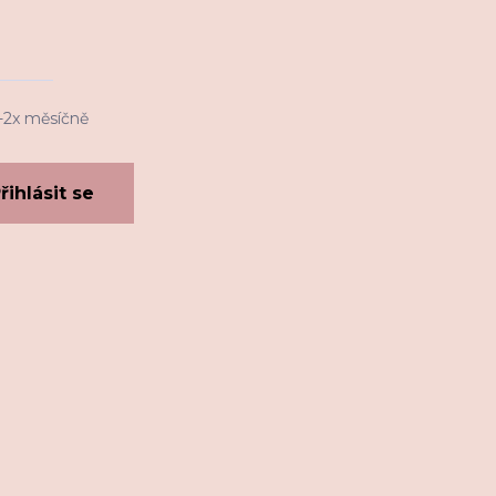
1-2x měsíčně
řihlásit se