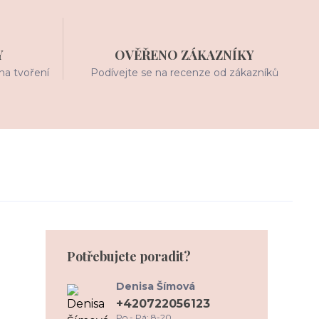
Y
OVĚŘENO ZÁKAZNÍKY
na tvoření
Podívejte se na recenze od zákazníků
Potřebujete poradit?
Denisa Šímová
+420722056123
Po - Pá: 8-20