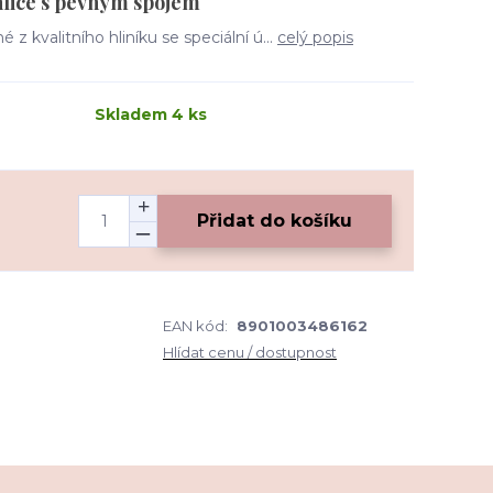
ehlice s pevným spojem
 z kvalitního hliníku se speciální ú...
celý popis
Skladem 4 ks
Přidat do košíku
EAN kód:
8901003486162
Hlídat cenu / dostupnost