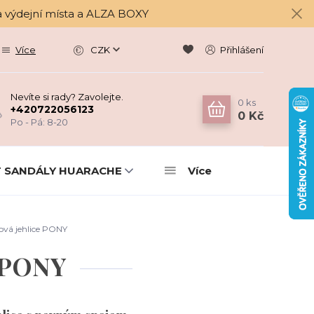
a výdejní místa a ALZA BOXY
Více
CZK
Přihlášení
Nevíte si rady? Zavolejte.
0
ks
+420722056123
0 Kč
Po - Pá: 8-20
 SANDÁLY HUARACHE
Více
vá jehlice PONY
e PONY