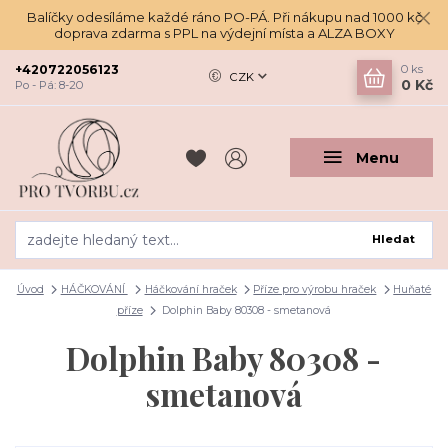
Balíčky odesíláme každé ráno PO-PÁ. Při nákupu nad 1000 kč
doprava zdarma s PPL na výdejní místa a ALZA BOXY
+420722056123
0
ks
CZK
0 Kč
Po - Pá: 8-20
Menu
Hledat
Úvod
HÁČKOVÁNÍ
Háčkování hraček
Příze pro výrobu hraček
Huňaté
příze
Dolphin Baby 80308 - smetanová
Dolphin Baby 80308 -
smetanová