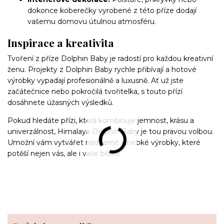
dokonce koberečky vyrobené z této příze dodají
vašemu domovu útulnou atmosféru.
Inspirace a kreativita
Tvoření z příze Dolphin Baby je radostí pro každou kreativní
ženu. Projekty z Dolphin Baby rychle přibívají a hotové
výrobky vypadají profesionálně a luxusně. Ať už jste
začátečnice nebo pokročilá tvořitelka, s touto přízí
dosáhnete úžasných výsledků.
Pokud hledáte přízi, která kombinuje jemnost, krásu a
univerzálnost, Himalaya Dolphin Baby je tou pravou volbou.
Umožní vám vytvářet nádherné a hebké výrobky, které
potěší nejen vás, ale i vaše blízké.