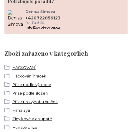
Potřebujete poradit?
Denisa Šímová
+420722056123
Po - Pá: 8-20
info@protvorbu.cz
Zboží zařazeno v kategoriích
HÁČKOVÁNÍ
Háčkování hraček
Příze podle výrobce
Příze podle složení
Příze pro výrobu hraček
Himalaya
Žinylkové a chlupaté
Huňaté příze