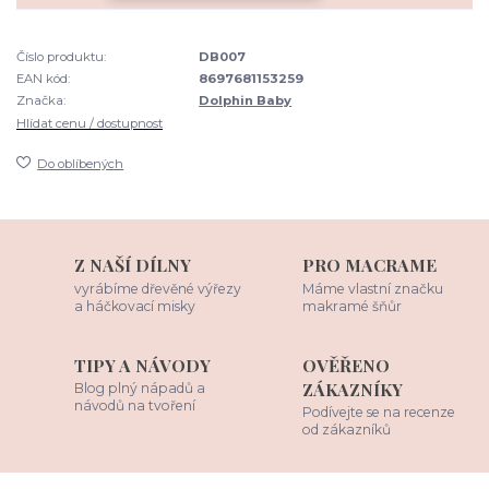
Číslo produktu:
DB007
EAN kód:
8697681153259
Značka:
Dolphin Baby
Hlídat cenu / dostupnost
Do oblíbených
Z NAŠÍ DÍLNY
PRO MACRAME
vyrábíme dřevěné výřezy
Máme vlastní značku
a háčkovací misky
makramé šňůr
TIPY A NÁVODY
OVĚŘENO
ZÁKAZNÍKY
Blog plný nápadů a
návodů na tvoření
Podívejte se na recenze
od zákazníků