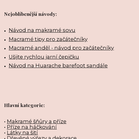
Nejoblíbenější návody:
Návod na makramé sovu
Macramé tipy pro začátečníky
Macramé anděl - návod pro začátečníky
Ušijte rychlou jarní čepičku
Návod na Huarache barefoot sandále
Hlavní kategorie:
•
Makramé šňůry a příze
•
Příze na háčkování
•
Látky na šití
•
Dřevěné výřezy a dekorace