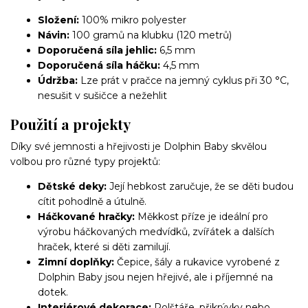
Složení:
100% mikro polyester
Návin:
100 gramů na klubku (120 metrů)
Doporučená síla jehlic:
6,5 mm
Doporučená síla háčku:
4,5 mm
Údržba:
Lze prát v pračce na jemný cyklus při 30 °C,
nesušit v sušičce a nežehlit
Použití a projekty
Díky své jemnosti a hřejivosti je Dolphin Baby skvělou
volbou pro různé typy projektů:
Dětské deky:
Její hebkost zaručuje, že se děti budou
cítit pohodlně a útulně.
Háčkované hračky:
Měkkost příze je ideální pro
výrobu háčkovaných medvídků, zvířátek a dalších
hraček, které si děti zamilují.
Zimní doplňky:
Čepice, šály a rukavice vyrobené z
Dolphin Baby jsou nejen hřejivé, ale i příjemné na
dotek.
Interiérové dekorace:
Polštáře, přikrývky nebo