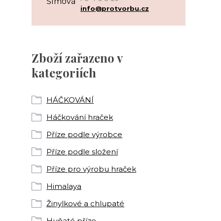
info@protvorbu.cz
Zboží zařazeno v
kategoriích
HÁČKOVÁNÍ
Háčkování hraček
Příze podle výrobce
Příze podle složení
Příze pro výrobu hraček
Himalaya
Žinylkové a chlupaté
Huňaté příze