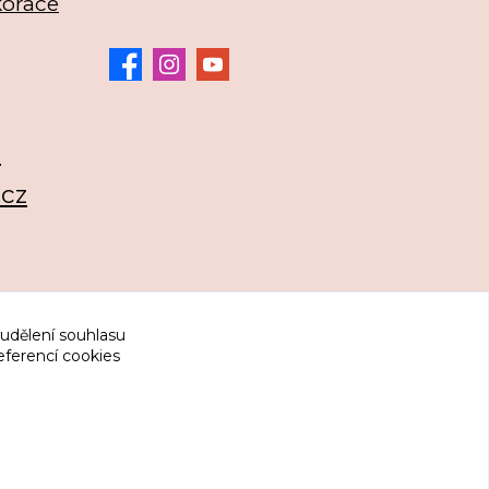
korace
3
.cz
 udělení souhlasu
eferencí cookies