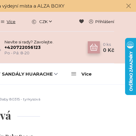
a výdejní místa a ALZA BOXY
Více
CZK
Přihlášení
Nevíte si rady? Zavolejte.
0
ks
+420722056123
0 Kč
Po - Pá: 8-20
 SANDÁLY HUARACHE
Více
Baby 80315 - tyrkysová
ová