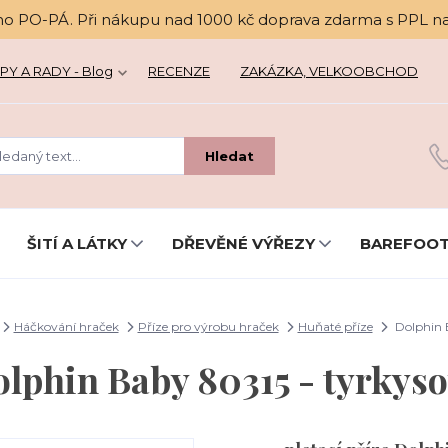
no PO-PÁ. Při nákupu nad 1000 kč doprava zdarma s PPL n
PY A RADY - Blog
RECENZE
ZAKÁZKA, VELKOOBCHOD
Hledat
ŠITÍ A LÁTKY
DŘEVĚNÉ VÝŘEZY
BAREFOOT
Háčkování hraček
Příze pro výrobu hraček
Huňaté příze
Dolphin 
lphin Baby 80315 - tyrkys