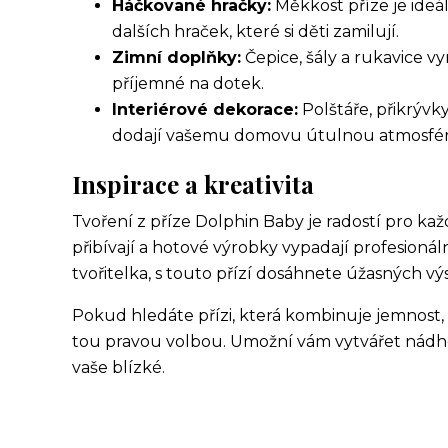
Háčkované hračky:
Měkkost příze je ideá
dalších hraček, které si děti zamilují.
Zimní doplňky:
Čepice, šály a rukavice vy
příjemné na dotek.
Interiérové dekorace:
Polštáře, přikrýv
dodají vašemu domovu útulnou atmosfér
Inspirace a kreativita
Tvoření z příze Dolphin Baby je radostí pro ka
přibívají a hotové výrobky vypadají profesionál
tvořitelka, s touto přízí dosáhnete úžasných vý
Pokud hledáte přízi, která kombinuje jemnost, 
tou pravou volbou. Umožní vám vytvářet nádher
vaše blízké.