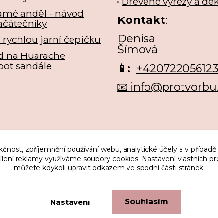
•
Dřevěné výřezy a de
amé anděl - návod
Kontakt
:
ačátečníky
Denisa
e rychlou jarní čepičku
Šímová
d na Huarache
oot sandále
📱:
+42072205612
📧 info@protvorbu
kčnost, zpříjemnění používání webu, analytické účely a v případě
cílení reklamy využíváme soubory cookies. Nastavení vlastních pr
můžete kdykoli upravit odkazem ve spodní části stránek.
Upravit sběr cookies.
Souhlasím
Nastavení