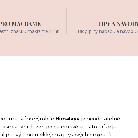
PRO MACRAME
TIPY A NÁVOD
stní značku makramé šňůr
Blog plný nápadů a návodů 
o tureckého výrobce
Himalaya
je neodolatelně
ha kreativních žen po celém světě. Tato příze je
riál pro výrobu měkkých a plyšových projektů.