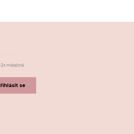
1-2x měsíčně
řihlásit se