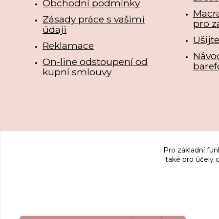
Obchodní podmínky
Macr
Zásady práce s vašimi
pro z
údaji
Ušijt
Reklamace
Návo
On-line odstoupení od
baref
kupní smlouvy
Pro základní fun
také pro účely 