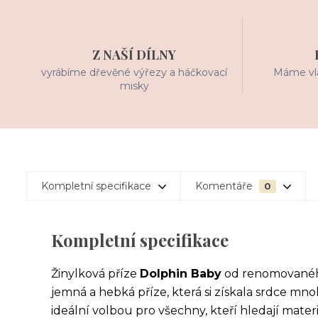
Z NAŠÍ DÍLNY
vyrábíme dřevěné výřezy a háčkovací
Máme vla
misky
Kompletní specifikace
Komentáře
0
Kompletní specifikace
Žinylková příze
Dolphin Baby
od renomovanéh
jemná a hebká příze, která si získala srdce mno
ideální volbou pro všechny, kteří hledají mate