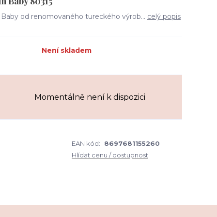
in Baby 80315
n Baby od renomovaného tureckého výrob...
celý popis
Není skladem
Momentálně není k dispozici
EAN kód:
8697681155260
Hlídat cenu / dostupnost