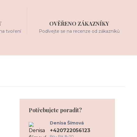
Y
OVĚŘENO ZÁKAZNÍKY
na tvoření
Podívejte se na recenze od zákazníků
Potřebujete poradit?
Denisa Šímová
+420722056123
Po - Pá: 8-20