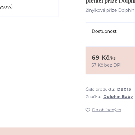
pletací příze Dolph
Žinylková příze Dolphi
Dostupnost
69 Kč
/
ks
57 Kč
bez DPH
Číslo produktu:
DB013
Značka:
Dolphin Baby
Do oblíbených