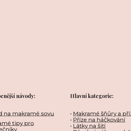
benější návody:
Hlavní kategorie:
d na makramé sovu
•
Makramé šňůry a pří
•
Příze na háčkování
mé tipy pro
•
Látky na šití
ečníky