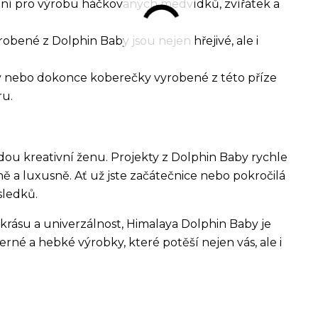
lní pro výrobu háčkovaných medvídků, zvířátek a
robené z Dolphin Baby jsou nejen hřejivé, ale i
ky nebo dokonce koberečky vyrobené z této příze
u.
ždou kreativní ženu. Projekty z Dolphin Baby rychle
ně a luxusně. Ať už jste začátečnice nebo pokročilá
sledků.
krásu a univerzálnost, Himalaya Dolphin Baby je
né a hebké výrobky, které potěší nejen vás, ale i