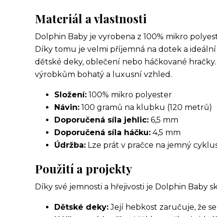
Materiál a vlastnosti
Dolphin Baby je vyrobena z 100% mikro polyeste
Díky tomu je velmi příjemná na dotek a ideální
dětské deky, oblečení nebo háčkované hračky.
výrobkům bohatý a luxusní vzhled.
Složení:
100% mikro polyester
Návin:
100 gramů na klubku (120 metrů)
Doporučená síla jehlic:
6,5 mm
Doporučená síla háčku:
4,5 mm
Údržba:
Lze prát v pračce na jemný cyklus 
Použití a projekty
Díky své jemnosti a hřejivosti je Dolphin Baby 
Dětské deky:
Její hebkost zaručuje, že s