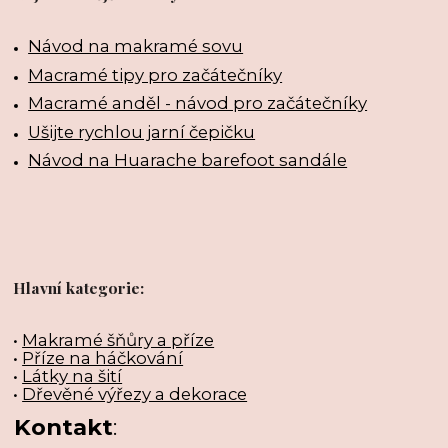
Návod na makramé sovu
Macramé tipy pro začátečníky
Macramé anděl - návod pro začátečníky
Ušijte rychlou jarní čepičku
Návod na Huarache barefoot sandále
Hlavní kategorie:
•
Makramé šňůry a příze
•
Příze na háčkování
•
Látky na šití
•
Dřevěné výřezy a dekorace
Kontakt
: