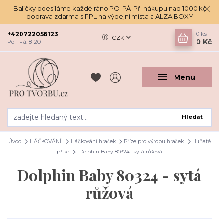
Balíčky odesíláme každé ráno PO-PÁ. Při nákupu nad 1000 kč
doprava zdarma s PPL na výdejní místa a ALZA BOXY
+420722056123
0
ks
CZK
0 Kč
Po - Pá: 8-20
Menu
Hledat
Úvod
HÁČKOVÁNÍ
Háčkování hraček
Příze pro výrobu hraček
Huňaté
příze
Dolphin Baby 80324 - sytá růžová
Dolphin Baby 80324 - sytá
růžová