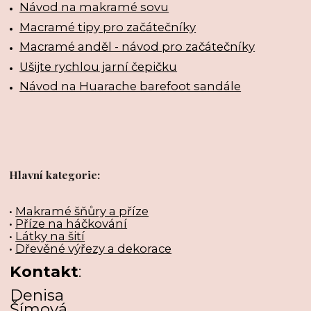
Návod na makramé sovu
Macramé tipy pro začátečníky
Macramé anděl - návod pro začátečníky
Ušijte rychlou jarní čepičku
Návod na Huarache barefoot sandále
Hlavní kategorie:
•
Makramé šňůry a příze
•
Příze na háčkování
•
Látky na šití
•
Dřevěné výřezy a dekorace
Kontakt
:
Denisa
Šímová