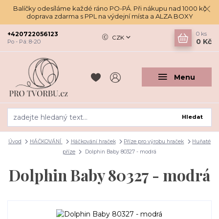
Balíčky odesíláme každé ráno PO-PÁ. Při nákupu nad 1000 kč
doprava zdarma s PPL na výdejní místa a ALZA BOXY
+420722056123
0
ks
CZK
0 Kč
Po - Pá: 8-20
Menu
Hledat
Úvod
HÁČKOVÁNÍ
Háčkování hraček
Příze pro výrobu hraček
Huňaté
příze
Dolphin Baby 80327 - modrá
Dolphin Baby 80327 - modrá