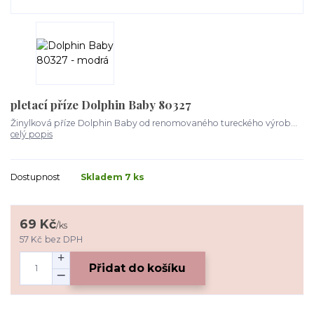
pletací příze Dolphin Baby 80327
Žinylková příze Dolphin Baby od renomovaného tureckého výrob...
celý popis
Dostupnost
Skladem 7 ks
69 Kč
/
ks
57 Kč
bez DPH
Přidat do košíku