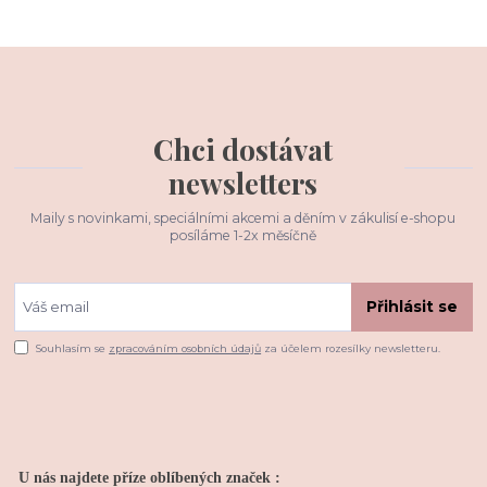
Chci dostávat
newsletters
Maily s novinkami, speciálními akcemi a děním v zákulisí e-shopu
posíláme 1-2x měsíčně
Přihlásit se
Souhlasím se
zpracováním osobních údajů
za účelem rozesílky newsletteru.
U nás najdete příze oblíbených značek :