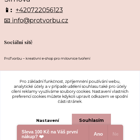
📱:
+420722056123
📧 info@protvorbu.cz
Sociální sítě
ProTvorbu – kreativní e-shop pro milovnice tvoření
Pro základní funkčnost, zpříjemnění používání webu,
analytické účely a v případě udělení souhlasu také pro účely
cílení reklamy využíváme soubory cookies. Nastavení vlastních
preferencí cookies můžete kdykoli upravit odkazem ve spodní
části stránek.
Upravit sběr cookies.
Souhlasím
Nastavení
Sleva 100 Kč na Váš první
...protože nás to baví
Ano
Ne
nákup? ❤️
Souhlas můžete odmítnout
zde
.
Vytvořeno na
Eshop-rychle.cz