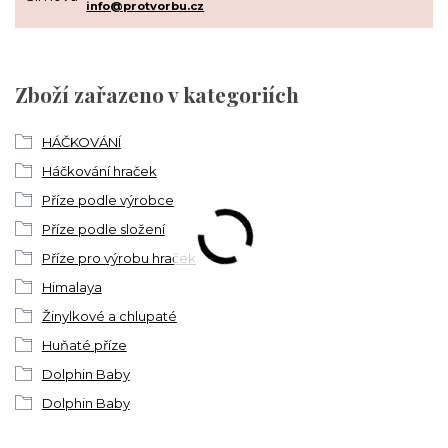
info@protvorbu.cz
Zboží zařazeno v kategoriích
HÁČKOVÁNÍ
Háčkování hraček
Příze podle výrobce
Příze podle složení
Příze pro výrobu hraček
Himalaya
Žinylkové a chlupaté
Huňaté příze
Dolphin Baby
Dolphin Baby