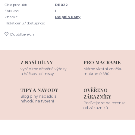
Číslo produktu:
DB022
EAN kód:
1
Značka:
Dolphin Baby
Hlídat cenu / dostupnost
Do oblíbených
Z NAŠÍ DÍLNY
PRO MACRAME
vyrábíme dřevěné výřezy
Máme vlastní značku
a háčkovací misky
makramé šňůr
TIPY A NÁVODY
OVĚŘENO
ZÁKAZNÍKY
Blog plný nápadů a
návodů na tvoření
Podívejte se na recenze
od zákazníků