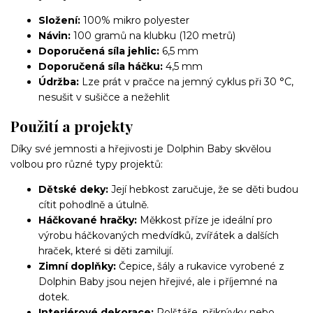
Složení:
100% mikro polyester
Návin:
100 gramů na klubku (120 metrů)
Doporučená síla jehlic:
6,5 mm
Doporučená síla háčku:
4,5 mm
Údržba:
Lze prát v pračce na jemný cyklus při 30 °C,
nesušit v sušičce a nežehlit
Použití a projekty
Díky své jemnosti a hřejivosti je Dolphin Baby skvělou
volbou pro různé typy projektů:
Dětské deky:
Její hebkost zaručuje, že se děti budou
cítit pohodlně a útulně.
Háčkované hračky:
Měkkost příze je ideální pro
výrobu háčkovaných medvídků, zvířátek a dalších
hraček, které si děti zamilují.
Zimní doplňky:
Čepice, šály a rukavice vyrobené z
Dolphin Baby jsou nejen hřejivé, ale i příjemné na
dotek.
Interiérové dekorace:
Polštáře, přikrývky nebo