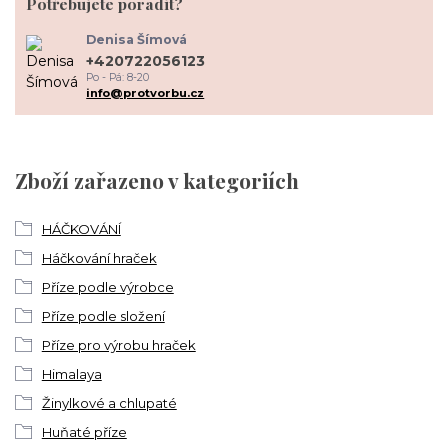
Potřebujete poradit?
Denisa Šímová
+420722056123
Po - Pá: 8-20
info@protvorbu.cz
Zboží zařazeno v kategoriích
HÁČKOVÁNÍ
Háčkování hraček
Příze podle výrobce
Příze podle složení
Příze pro výrobu hraček
Himalaya
Žinylkové a chlupaté
Huňaté příze