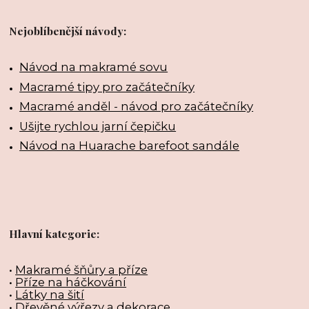
Nejoblíbenější návody:
Návod na makramé sovu
Macramé tipy pro začátečníky
Macramé anděl - návod pro začátečníky
Ušijte rychlou jarní čepičku
Návod na Huarache barefoot sandále
Hlavní kategorie:
•
Makramé šňůry a příze
•
Příze na háčkování
•
Látky na šití
•
Dřevěné výřezy a dekorace