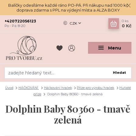
Balíčky odesíláme každé ráno PO-PÁ. Při nákupu nad 1000 kč
doprava zdarma s PPL na výdejní místa a ALZA BOXY
+420722056123
0
ks
CZK
0 Kč
Po - Pá: 8-20
Menu
Hledat
Úvod
HÁČKOVÁNÍ
Háčkování hraček
Příze pro výrobu hraček
Huňaté
příze
Dolphin Baby 80360 - tmavě zelená
Dolphin Baby 80360 - tmavě
zelená