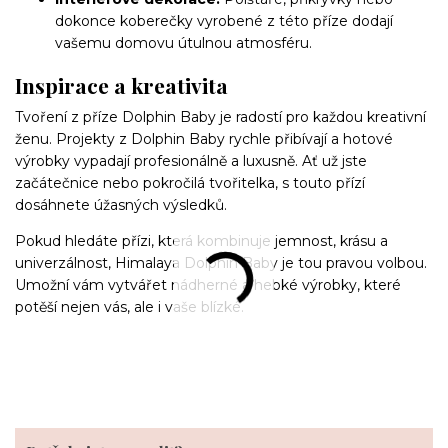
dokonce koberečky vyrobené z této příze dodají
vašemu domovu útulnou atmosféru.
Inspirace a kreativita
Tvoření z příze Dolphin Baby je radostí pro každou kreativní
ženu. Projekty z Dolphin Baby rychle přibívají a hotové
výrobky vypadají profesionálně a luxusně. Ať už jste
začátečnice nebo pokročilá tvořitelka, s touto přízí
dosáhnete úžasných výsledků.
Pokud hledáte přízi, která kombinuje jemnost, krásu a
univerzálnost, Himalaya Dolphin Baby je tou pravou volbou.
Umožní vám vytvářet nádherné a hebké výrobky, které
potěší nejen vás, ale i vaše blízké.