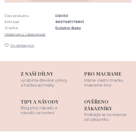
Číslo produktu:
DB050
EAN kód:
8697681178801
Značka:
Dolphin Baby
Hlídat cenu / dostupnost
Do oblíbených
Z NAŠÍ DÍLNY
PRO MACRAME
vyrábíme dřevěné výřezy
Máme vlastní značku
a háčkovací misky
makramé šňůr
TIPY A NÁVODY
OVĚŘENO
ZÁKAZNÍKY
Blog plný nápadů a
návodů na tvoření
Podívejte se na recenze
od zákazníků