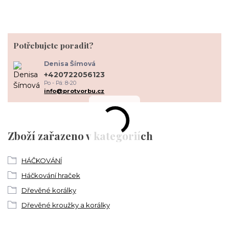
Potřebujete poradit?
Denisa Šímová
+420722056123
Po - Pá: 8-20
info@protvorbu.cz
Zboží zařazeno v kategoriích
HÁČKOVÁNÍ
Háčkování hraček
Dřevěné korálky
Dřevěné kroužky a korálky