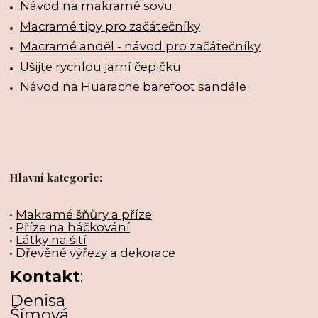
Návod na makramé sovu
Macramé tipy pro začátečníky
Macramé anděl - návod pro začátečníky
Ušijte rychlou jarní čepičku
Návod na Huarache barefoot sandále
Hlavní kategorie:
•
Makramé šňůry a příze
•
Příze na háčkování
•
Látky na šití
•
Dřevěné výřezy a dekorace
Kontakt
:
Denisa
Šímová