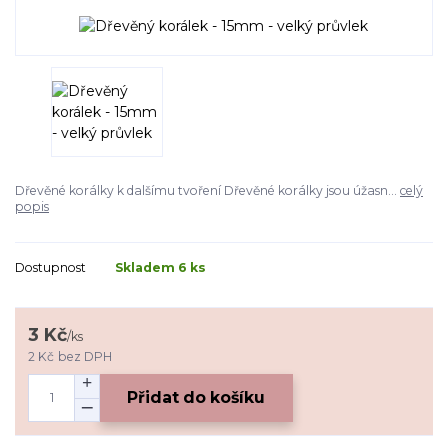
Dřevěné korálky k dalšímu tvoření Dřevěné korálky jsou úžasn...
celý
popis
Dostupnost
Skladem 6 ks
3 Kč
/
ks
2 Kč
bez DPH
Přidat do košíku