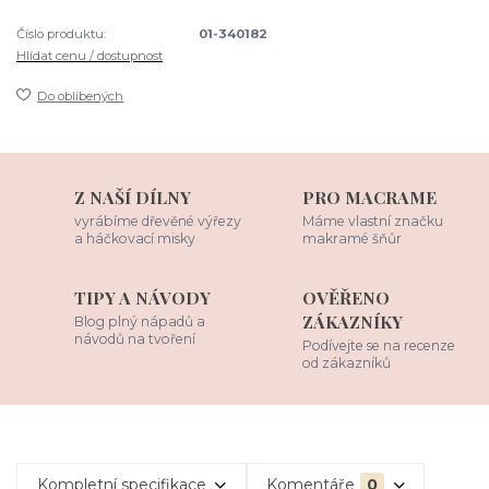
Číslo produktu:
01-340182
Hlídat cenu / dostupnost
Do oblíbených
Z NAŠÍ DÍLNY
PRO MACRAME
vyrábíme dřevěné výřezy
Máme vlastní značku
a háčkovací misky
makramé šňůr
TIPY A NÁVODY
OVĚŘENO
ZÁKAZNÍKY
Blog plný nápadů a
návodů na tvoření
Podívejte se na recenze
od zákazníků
Kompletní specifikace
Komentáře
0