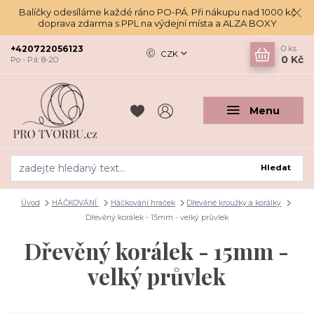
Balíčky odesíláme každé ráno PO-PÁ. Při nákupu nad 1000 kč
doprava zdarma s PPL na výdejní místa a ALZA BOXY
+420722056123
0
ks
CZK
0 Kč
Po - Pá: 8-20
Menu
Hledat
Úvod
HÁČKOVÁNÍ
Háčkování hraček
Dřevěné kroužky a korálky
Dřevěný korálek - 15mm - velký průvlek
Dřevěný korálek - 15mm -
velký průvlek