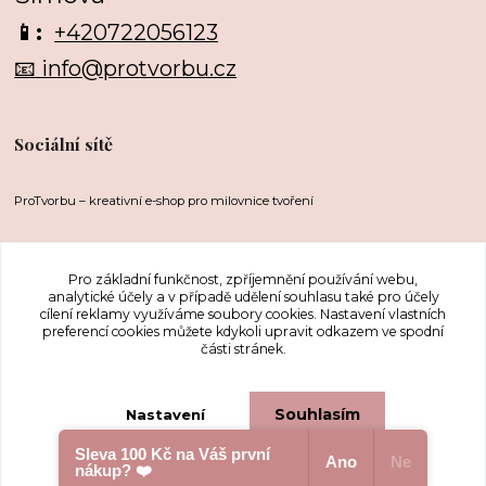
📱:
+420722056123
📧 info@protvorbu.cz
Sociální sítě
ProTvorbu – kreativní e-shop pro milovnice tvoření
Pro základní funkčnost, zpříjemnění používání webu,
analytické účely a v případě udělení souhlasu také pro účely
cílení reklamy využíváme soubory cookies. Nastavení vlastních
preferencí cookies můžete kdykoli upravit odkazem ve spodní
části stránek.
Upravit sběr cookies.
Souhlasím
Nastavení
Sleva 100 Kč na Váš první
...protože nás to baví
Ano
Ne
nákup? ❤️
Souhlas můžete odmítnout
zde
.
Vytvořeno na
Eshop-rychle.cz