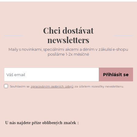
Chci dostávat
newsletters
Maily s novinkami, speciálními akcemi a děním v zákulisí e-shopu
posíláme 1-2x měsíčně
Přihlásit se
Souhlasím se
zpracováním osobních údajů
za účelem rozesílky newsletteru.
U nás najdete příze oblíbených značek :