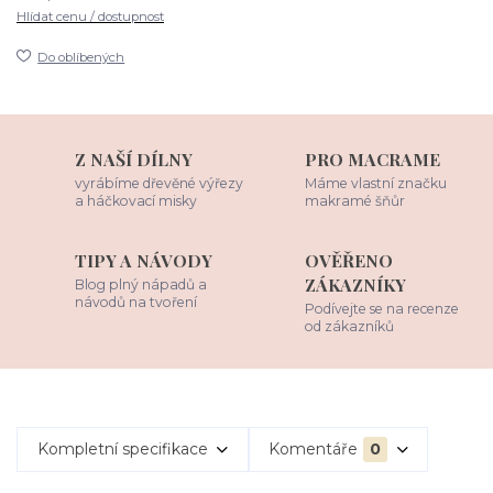
Hlídat cenu / dostupnost
Do oblíbených
Z NAŠÍ DÍLNY
PRO MACRAME
vyrábíme dřevěné výřezy
Máme vlastní značku
a háčkovací misky
makramé šňůr
TIPY A NÁVODY
OVĚŘENO
ZÁKAZNÍKY
Blog plný nápadů a
návodů na tvoření
Podívejte se na recenze
od zákazníků
Kompletní specifikace
Komentáře
0