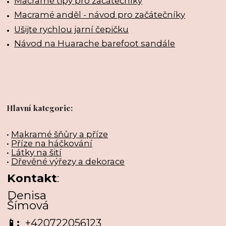
Macramé tipy pro začátečníky
Macramé anděl - návod pro začátečníky
Ušijte rychlou jarní čepičku
Návod na Huarache barefoot sandále
Hlavní kategorie:
•
Makramé šňůry a příze
•
Příze na háčkování
•
Látky na šití
•
Dřevěné výřezy a dekorace
Kontakt
:
Denisa
Šímová
📱:
+420722056123