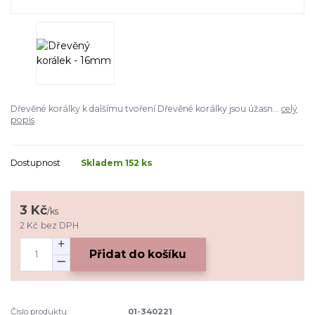
Dřevěné korálky k dalšímu tvoření Dřevěné korálky jsou úžasn...
celý
popis
Dostupnost
Skladem 152 ks
3 Kč
/
ks
2 Kč
bez DPH
Přidat do košíku
Číslo produktu:
01-340221