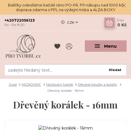
Balíčky odesíláme každé ráno PO-PÁ. Při nákupu nad 1000 kč
doprava zdarma s PPL na výdejní místa a ALZA BOXY
+420722056123
0
ks
CZK
0 Kč
Po - Pá: 8-20
Menu
Hledat
Úvod
HÁČKOVÁNÍ
Háčkování hraček
Dřevěné kroužky a korálky
Dřevěný korálek - 16mm
Dřevěný korálek - 16mm