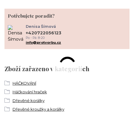
Potřebujete poradit?
Denisa Šímová
+420722056123
Po - Pá: 8-20
info@protvorbu.cz
Zboží zařazeno v kategoriích
HÁČKOVÁNÍ
Háčkování hraček
Dřevěné korálky
Dřevěné kroužky a korálky