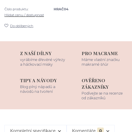
Číslo produktu:
HRAČ04
Hlídat cenu / dostupnost
Do oblíbených
Z NAŠÍ DÍLNY
PRO MACRAME
vyrábíme dřevěné výřezy
Máme vlastní značku
a háčkovací misky
makramé šňůr
TIPY A NÁVODY
OVĚŘENO
ZÁKAZNÍKY
Blog plný nápadů a
návodů na tvoření
Podívejte se na recenze
od zákazníků
Kompletní specifikace
Komentáře
0