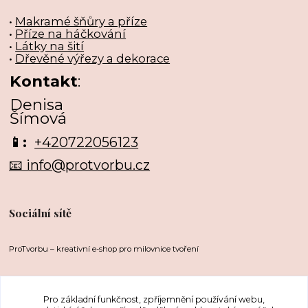
•
Makramé šňůry a příze
•
Příze na háčkování
•
Látky na šití
•
Dřevěné výřezy a dekorace
Kontakt
:
Denisa
Šímová
📱:
+420722056123
📧 info@protvorbu.cz
Sociální sítě
ProTvorbu – kreativní e-shop pro milovnice tvoření
Pro základní funkčnost, zpříjemnění používání webu,