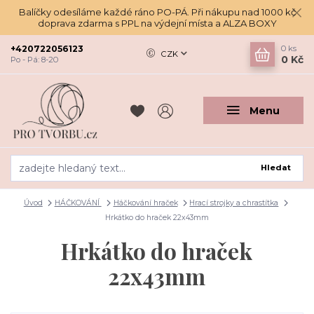
Balíčky odesíláme každé ráno PO-PÁ. Při nákupu nad 1000 kč
doprava zdarma s PPL na výdejní místa a ALZA BOXY
+420722056123
0
ks
CZK
0 Kč
Po - Pá: 8-20
Menu
Hledat
Úvod
HÁČKOVÁNÍ
Háčkování hraček
Hrací strojky a chrastítka
Hrkátko do hraček 22x43mm
Hrkátko do hraček
22x43mm