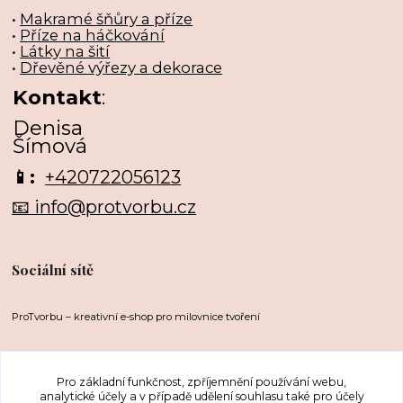
•
Makramé šňůry a příze
•
Příze na háčkování
•
Látky na šití
•
Dřevěné výřezy a dekorace
Kontakt
:
Denisa
Šímová
📱:
+420722056123
📧 info@protvorbu.cz
Sociální sítě
ProTvorbu – kreativní e-shop pro milovnice tvoření
Pro základní funkčnost, zpříjemnění používání webu,
analytické účely a v případě udělení souhlasu také pro účely