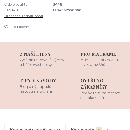
Číslo produktu:
3448
EAN kód:
1234567558868
Hlídat cenu / dostupnost
Do oblíbených
Z NAŠÍ DÍLNY
PRO MACRAME
vyrábíme dřevěné výřezy
Máme vlastní značku
a háčkovací misky
makramé šňůr
TIPY A NÁVODY
OVĚŘENO
ZÁKAZNÍKY
Blog plný nápadů a
návodů na tvoření
Podívejte se na recenze
od zákazníků