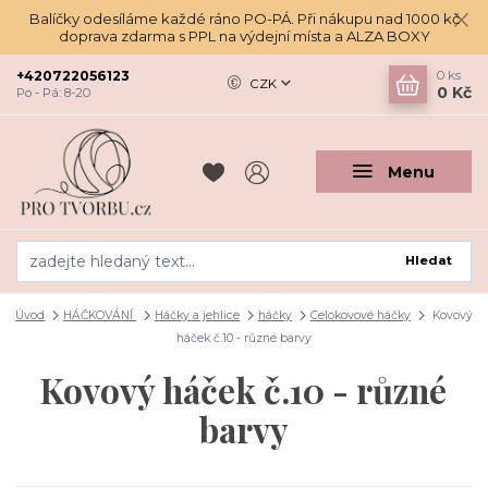
Balíčky odesíláme každé ráno PO-PÁ. Při nákupu nad 1000 kč
doprava zdarma s PPL na výdejní místa a ALZA BOXY
+420722056123
0
ks
CZK
0 Kč
Po - Pá: 8-20
Menu
Hledat
Úvod
HÁČKOVÁNÍ
Háčky a jehlice
háčky
Celokovové háčky
Kovový
háček č.10 - různé barvy
Kovový háček č.10 - různé
barvy