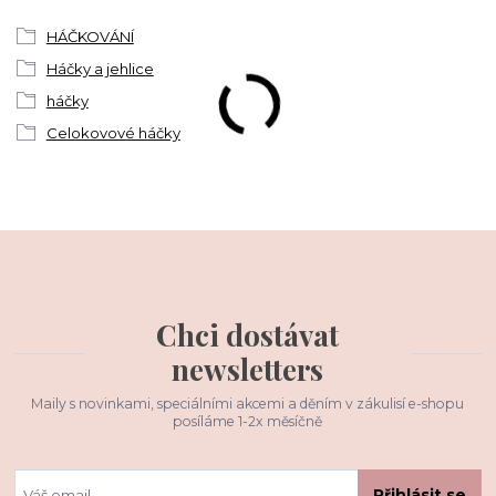
HÁČKOVÁNÍ
Háčky a jehlice
háčky
Celokovové háčky
Chci dostávat
newsletters
Maily s novinkami, speciálními akcemi a děním v zákulisí e-shopu
posíláme 1-2x měsíčně
Přihlásit se