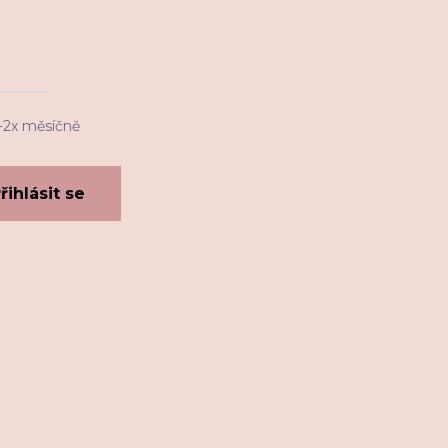
1-2x měsíčně
řihlásit se