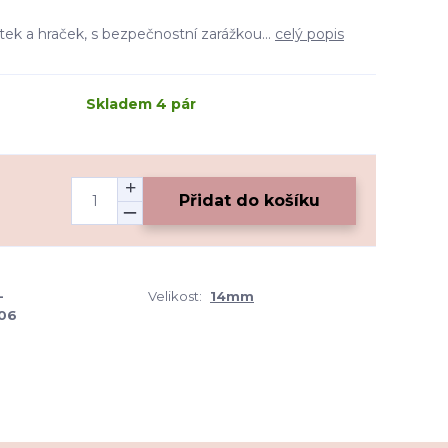
tek a hraček, s bezpečnostní zarážkou...
celý popis
Skladem 4 pár
Přidat do košíku
-
Velikost:
14mm
06