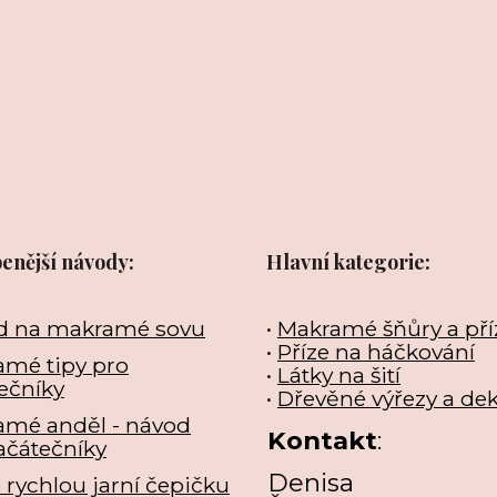
benější návody:
Hlavní kategorie:
d na makramé sovu
•
Makramé šňůry a pří
•
Příze na háčkování
mé tipy pro
•
Látky na šití
ečníky
•
Dřevěné výřezy a de
amé anděl - návod
Kontakt
:
ačátečníky
Denisa
e rychlou jarní čepičku