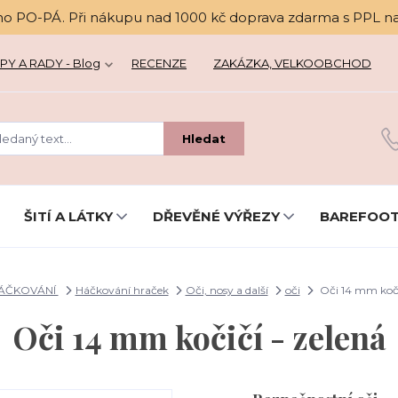
no PO-PÁ. Při nákupu nad 1000 kč doprava zdarma s PPL n
PY A RADY - Blog
RECENZE
ZAKÁZKA, VELKOOBCHOD
Hledat
ŠITÍ A LÁTKY
DŘEVĚNÉ VÝŘEZY
BAREFOOT
ÁČKOVÁNÍ
Háčkování hraček
Oči, nosy a další
oči
Oči 14 mm koči
Oči 14 mm kočičí - zelená