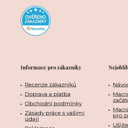
Informace pro zákazníky
Nejoblí
Recenze zákazníků
Návo
Doprava a platba
Macra
začát
Obchodní podmínky
Macr
Zásady práce s vašimi
pro z
údaji
Ušijt