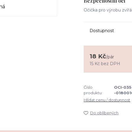
Bezpečnostní oči
Očička pro výrobu zvířá
Dostupnost
18 Kč
/
pár
15 Kč
bez DPH
Číslo
OCI-035
produktu:
-018001
Hlídat cenu / dostupnost
Do oblíbených