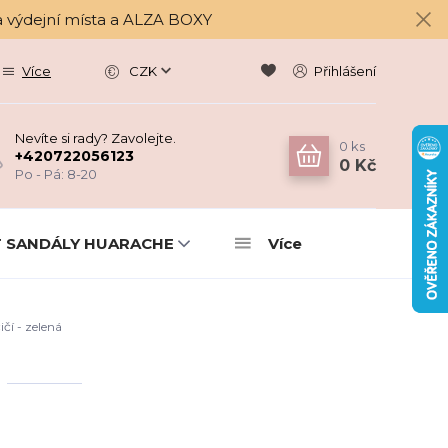
a výdejní místa a ALZA BOXY
Více
CZK
Přihlášení
Nevíte si rady? Zavolejte.
0
ks
+420722056123
0 Kč
Po - Pá: 8-20
 SANDÁLY HUARACHE
Více
čí - zelená