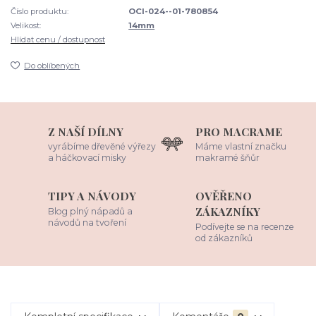
Číslo produktu:
OCI-024--01-780854
Velikost:
14mm
Hlídat cenu / dostupnost
Do oblíbených
Z NAŠÍ DÍLNY
PRO MACRAME
vyrábíme dřevěné výřezy
Máme vlastní značku
a háčkovací misky
makramé šňůr
TIPY A NÁVODY
OVĚŘENO
ZÁKAZNÍKY
Blog plný nápadů a
návodů na tvoření
Podívejte se na recenze
od zákazníků