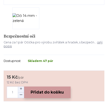
Bezpečnostní oči
Cena za 1 pár Očička pro výrobu zvířátek a hraček, s bezpečn...
celý
popis
Dostupnost
Skladem 47 pár
15 Kč
/
pár
12 Kč
bez DPH
Přidat do košíku