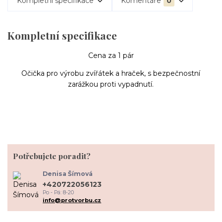
Kompletní specifikace
Komentáře
0
Kompletní specifikace
Cena za 1 pár
Očička pro výrobu zvířátek a hraček, s bezpečnostní
zarážkou proti vypadnutí.
Potřebujete poradit?
Denisa Šímová
+420722056123
Po - Pá: 8-20
info@protvorbu.cz