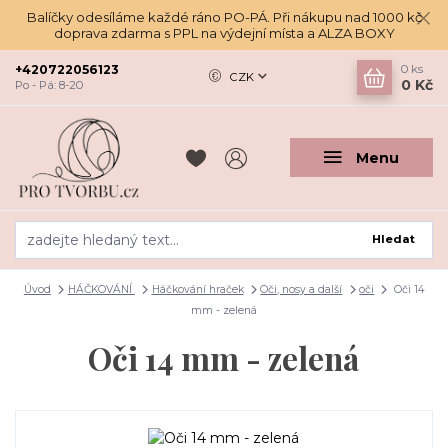
Balíčky odesíláme každé ráno PO-PÁ. Při nákupu nad 1000 kč
doprava zdarma s PPL na výdejní místa a ALZA BOXY
+420722056123
0
ks
CZK
0 Kč
Po - Pá: 8-20
Menu
Hledat
Úvod
HÁČKOVÁNÍ
Háčkování hraček
Oči, nosy a další
oči
Oči 14
mm - zelená
Oči 14 mm - zelená