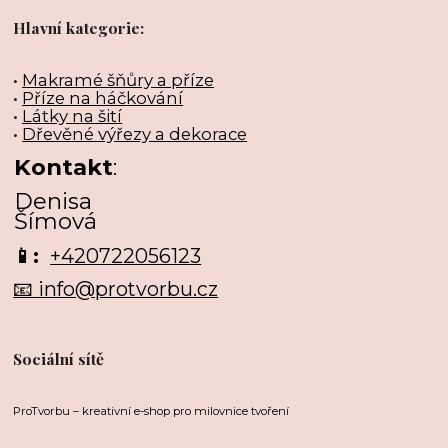
Hlavní kategorie:
•
Makramé šňůry a příze
•
Příze na háčkování
•
Látky na šití
•
Dřevěné výřezy a dekorace
Kontakt
:
Denisa
Šímová
📱:
+420722056123
📧 info@protvorbu.cz
Sociální sítě
ProTvorbu – kreativní e-shop pro milovnice tvoření