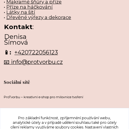
•
Makramé šňůry a příze
•
Příze na háčkování
•
Látky na šití
•
Dřevěné výřezy a dekorace
Kontakt
:
Denisa
Šímová
📱:
+420722056123
📧 info@protvorbu.cz
Sociální sítě
ProTvorbu – kreativní e-shop pro milovnice tvoření
Pro základní funkčnost, zpříjemnění používání webu,
analytické účely a v případě udělení souhlasu také pro účely
cílení reklamy využíváme soubory cookies. Nastavení vlastních