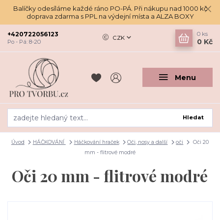
Balíčky odesíláme každé ráno PO-PÁ. Při nákupu nad 1000 kč
doprava zdarma s PPL na výdejní místa a ALZA BOXY
+420722056123
0
ks
CZK
0 Kč
Po - Pá: 8-20
Menu
Hledat
Úvod
HÁČKOVÁNÍ
Háčkování hraček
Oči, nosy a další
oči
Oči 20
mm - flitrové modré
Oči 20 mm - flitrové modré