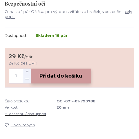
Bezpečnostní oči
Cena za 1 pár Očička pro výrobu zvířátek a hraček, s bezpečn...
celý
popis
Dostupnost
Skladem 16 pár
29 Kč
/
pár
24 Kč
bez DPH
Přidat do košíku
Číslo produktu:
OCI-071--01-790788
Velikost:
20mm
Hlídat cenu / dostupnost
Do oblíbených