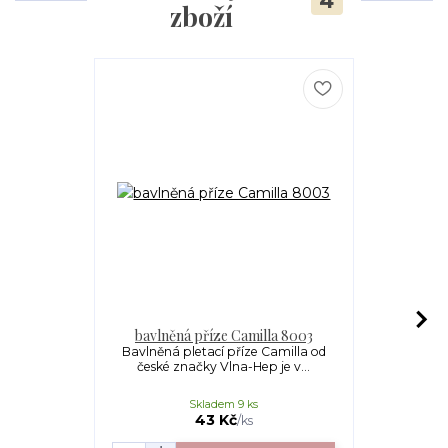
4
zboží
bavlněná příze Camilla 8003
bavlněná p
Bavlněná pletací příze Camilla od
české značky Vlna-Hep je v...
MAXI Sweet 
příze pr
Skladem 9 ks
43 Kč
/
ks