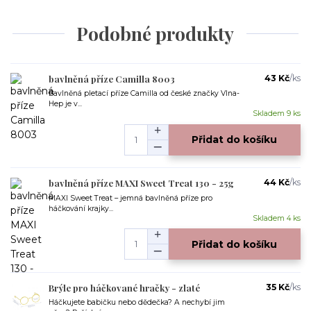
Podobné produkty
bavlněná příze Camilla 8003
43 Kč
/
ks
Bavlněná pletací příze Camilla od české značky Vlna-
Hep je v...
Skladem 9 ks
Přidat do košíku
bavlněná příze MAXI Sweet Treat 130 - 25g
44 Kč
/
ks
MAXI Sweet Treat – jemná bavlněná příze pro
háčkování krajky...
Skladem 4 ks
Přidat do košíku
Brýle pro háčkované hračky - zlaté
35 Kč
/
ks
Háčkujete babičku nebo dědečka? A nechybí jim