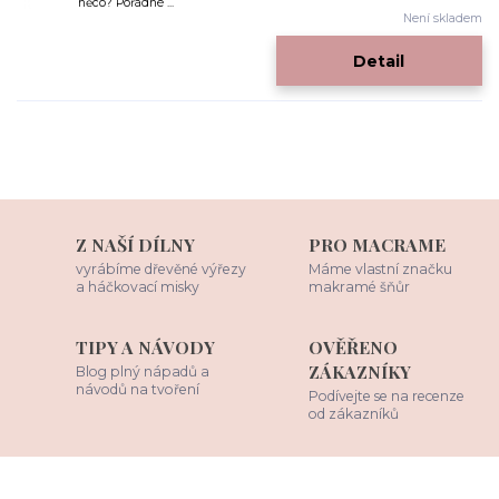
něco? Pořádné ...
Není skladem
Detail
Z NAŠÍ DÍLNY
PRO MACRAME
vyrábíme dřevěné výřezy
Máme vlastní značku
a háčkovací misky
makramé šňůr
TIPY A NÁVODY
OVĚŘENO
ZÁKAZNÍKY
Blog plný nápadů a
návodů na tvoření
Podívejte se na recenze
od zákazníků