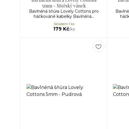
5mm - Mořský vánek
Bavlněná šňůra Lovely Cottons pro
Bavlně
háčkováné kabelky Bavlněná...
háčk
Skladem 1 ks
179 Kč
/
ks