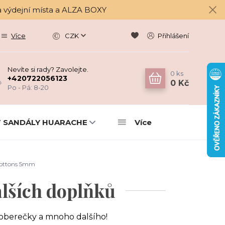
a výdejní místa a ALZA BOXY
Více
CZK
Přihlášení
Nevíte si rady? Zavolejte.
0
ks
+420722056123
0 Kč
Po - Pá: 8-20
 SANDÁLY HUARACHE
Více
 Cottons 5mm
lších doplňků
koberečky a mnoho dalšího!