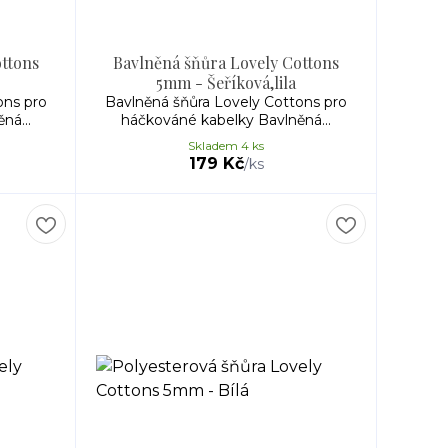
ottons
Bavlněná šňůra Lovely Cottons
5mm - Šeříková,lila
ons pro
Bavlněná šňůra Lovely Cottons pro
ná...
háčkováné kabelky Bavlněná...
Skladem 4 ks
179 Kč
/
ks