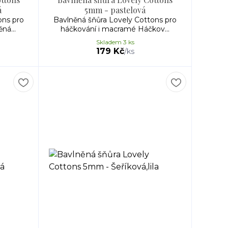
á
5mm - pastelová
ons pro
Bavlněná šňůra Lovely Cottons pro
ná...
háčkování i macramé Háčkov...
Skladem 3 ks
179 Kč
/
ks