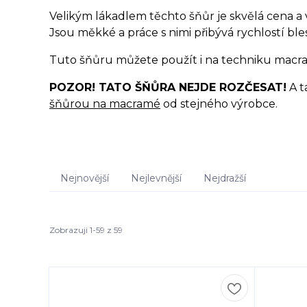
Velikým lákadlem těchto šňůr je skvělá cena a v
Jsou měkké a práce s nimi přibývá rychlostí ble
Tuto šňůru můžete použít i na techniku macramé
POZOR! TATO ŠŇŮRA NEJDE ROZČESAT!
A t
šňůrou na macramé
od stejného výrobce.
Nejnovější
Nejlevnější
Nejdražší
Zobrazuji 1-59 z 59