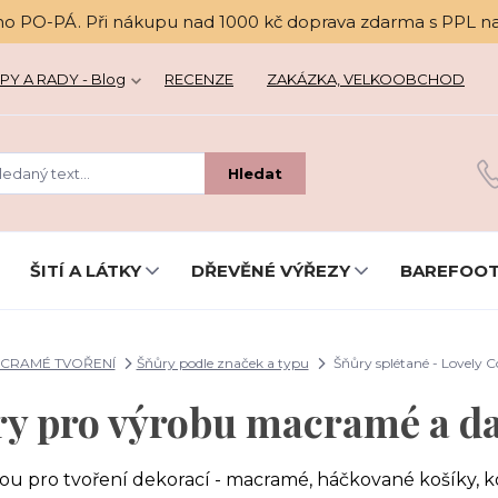
no PO-PÁ. Při nákupu nad 1000 kč doprava zdarma s PPL n
PY A RADY - Blog
RECENZE
ZAKÁZKA, VELKOOBCHOD
Hledat
ŠITÍ A LÁTKY
DŘEVĚNÉ VÝŘEZY
BAREFOOT
CRAMÉ TVOŘENÍ
Šňůry podle značek a typu
Šňůry splétané - Lovely
ry pro výrobu macramé a da
bou pro tvoření dekorací - macramé, háčkované košíky, 