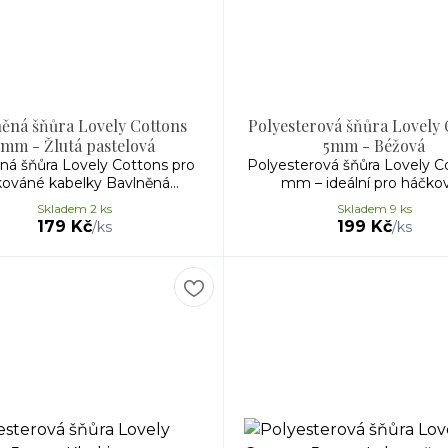
ěná šňůra Lovely Cottons
Polyesterová šňůra Lovely 
5mm - Žlutá pastelová
5mm - Béžová
ná šňůra Lovely Cottons pro
Polyesterová šňůra Lovely C
ováné kabelky Bavlněná...
mm – ideální pro háčková
Skladem 2 ks
Skladem 9 ks
179 Kč
199 Kč
/
ks
/
ks