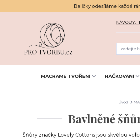
Balíčky odesíláme každé rá
NÁVODY, TI
MACRAMÉ TVOŘENÍ
HÁČKOVÁNÍ
Úvod
MA
Bavlněné šňů
Šňůry značky Lovely Cottons jsou skvělou vol