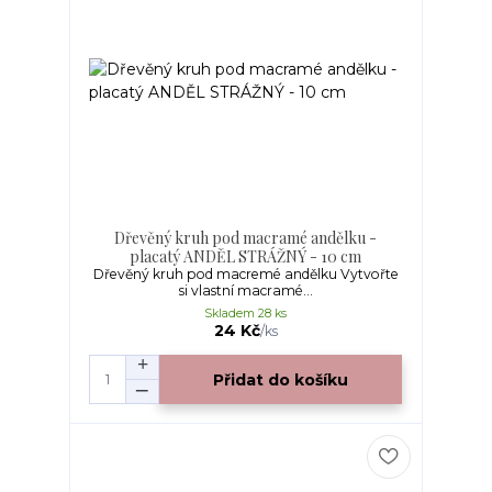
Dřevěný kruh pod macramé andělku -
placatý ANDĚL STRÁŽNÝ - 10 cm
Dřevěný kruh pod macremé andělku Vytvořte
si vlastní macramé...
Skladem 28 ks
24 Kč
/
ks
Přidat do košíku