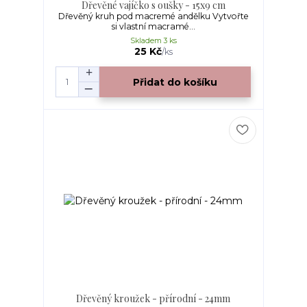
Dřevěné vajíčko s oušky - 15x9 cm
Dřevěný kruh pod macremé andělku Vytvořte
si vlastní macramé...
Skladem 3 ks
25 Kč
/
ks
Přidat do košíku
Dřevěný kroužek - přírodní - 24mm