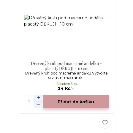
Dřevěný kruh pod macramé andělku -
placatý DĚKUJI - 10 cm
Dřevěný kruh pod macremé andělku Vytvořte
si vlastní macramé...
Skladem 3 ks
24 Kč
/
ks
Přidat do košíku