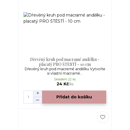
Dřevěný kruh pod macramé andělku -
placatý PRO ŠTĚSTÍ - 10 cm
Dřevěný kruh pod macremé andělku Vytvořte
si vlastní macramé...
Skladem 22 ks
24 Kč
/
ks
Přidat do košíku