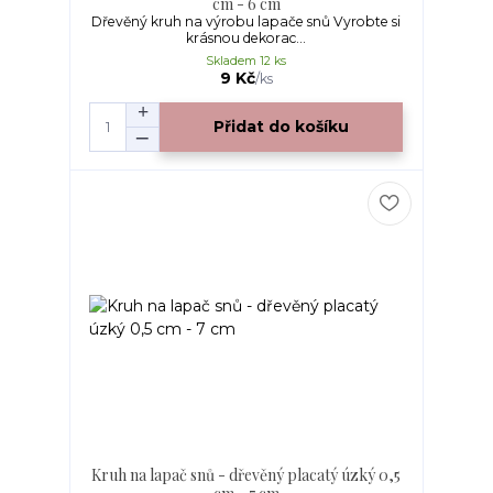
cm - 6 cm
Dřevěný kruh na výrobu lapače snů Vyrobte si
krásnou dekorac...
Skladem 12 ks
9 Kč
/
ks
Přidat do košíku
Kruh na lapač snů - dřevěný placatý úzký 0,5