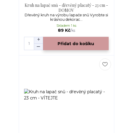
Kruh na lapač snů - dřevěný placatý - 23 cm -
DOMOV
Dřevěný kruh na výrobu lapače snů Vyrobte si
krásnou dekorac...
Skladem 1 ks
89 Kč
/
ks
Přidat do košíku