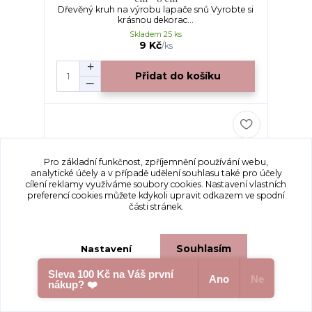
Dřevěný kruh na výrobu lapače snů Vyrobte si
krásnou dekorac...
Skladem 25 ks
9 Kč
/
ks
Přidat do košíku
Pro základní funkčnost, zpříjemnění používání webu,
analytické účely a v případě udělení souhlasu také pro účely
cílení reklamy využíváme soubory cookies. Nastavení vlastních
preferencí cookies můžete kdykoli upravit odkazem ve spodní
části stránek.
Souhlasím
Nastavení
Sleva 100 Kč na Váš první
Ano
Ne
nákup? ❤️
Souhlas můžete odmítnout
zde
.
Kruh na lapač snů - dřevěný placatý úzký 0,5
cm - 9 cm