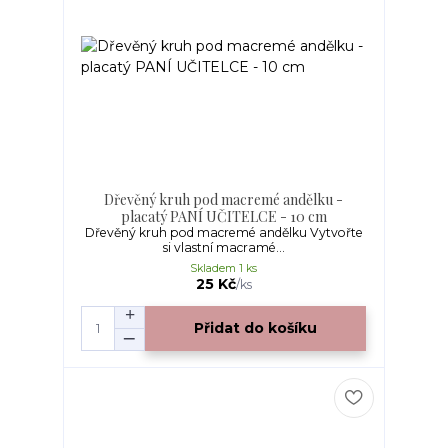
Dřevěný kruh pod macremé andělku -
placatý PANÍ UČITELCE - 10 cm
Dřevěný kruh pod macremé andělku Vytvořte
si vlastní macramé...
Skladem 1 ks
25 Kč
/
ks
Přidat do košíku