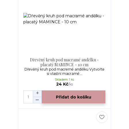
Dřevěný kruh pod macramé andělku -
placatý MAMINCE - 10 cm
Dřevěný kruh pod macremé andělku Vytvořte
si vlastní macramé...
Skladem 1 ks
24 Kč
/
ks
Přidat do košíku