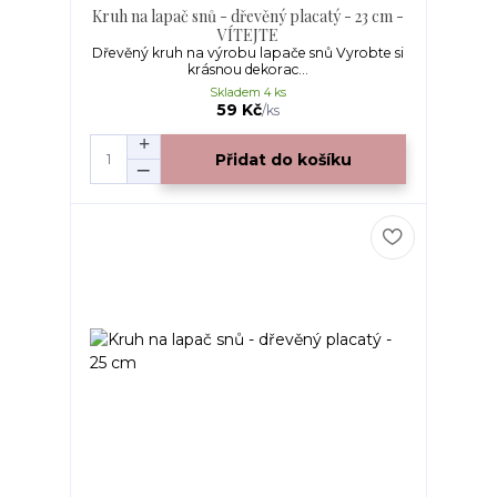
Kruh na lapač snů - dřevěný placatý - 23 cm -
VÍTEJTE
Dřevěný kruh na výrobu lapače snů Vyrobte si
krásnou dekorac...
Skladem 4 ks
59 Kč
/
ks
Přidat do košíku