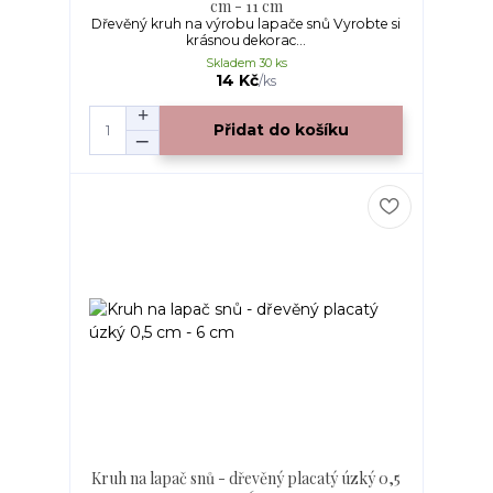
cm - 11 cm
Dřevěný kruh na výrobu lapače snů Vyrobte si
krásnou dekorac...
Skladem 30 ks
14 Kč
/
ks
Přidat do košíku
Kruh na lapač snů - dřevěný placatý úzký 0,5