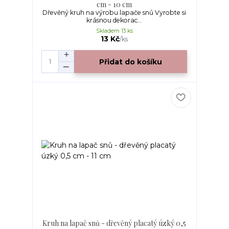
cm - 10 cm
Dřevěný kruh na výrobu lapače snů Vyrobte si
krásnou dekorac...
Skladem 13 ks
13 Kč
/
ks
Přidat do košíku
Kruh na lapač snů - dřevěný placatý úzký 0,5