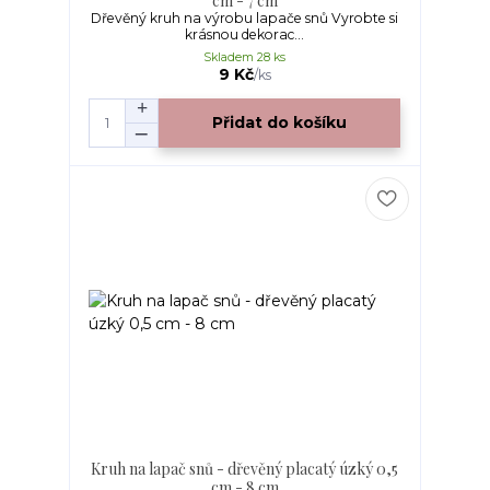
cm - 7 cm
Dřevěný kruh na výrobu lapače snů Vyrobte si
krásnou dekorac...
Skladem 28 ks
9 Kč
/
ks
Přidat do košíku
Kruh na lapač snů - dřevěný placatý úzký 0,5
cm - 8 cm