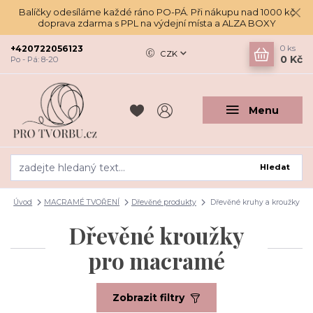
Balíčky odesíláme každé ráno PO-PÁ. Při nákupu nad 1000 kč
doprava zdarma s PPL na výdejní místa a ALZA BOXY
+420722056123
0
ks
CZK
0 Kč
Po - Pá: 8-20
Menu
Hledat
Úvod
MACRAMÉ TVOŘENÍ
Dřevěné produkty
Dřevěné kruhy a kroužky
Dřevěné kroužky
pro macramé
Zobrazit filtry