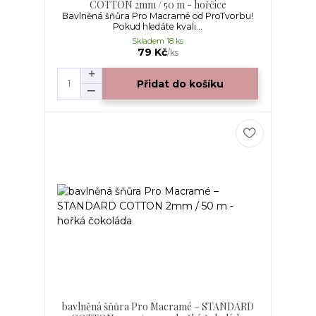
COTTON 2mm / 50 m - hořčice
Bavlněná šňůra Pro Macramé od ProTvorbu!
Pokud hledáte kvali...
Skladem 18 ks
79 Kč
/
ks
Přidat do košíku
bavlněná šňůra Pro Macramé – STANDARD