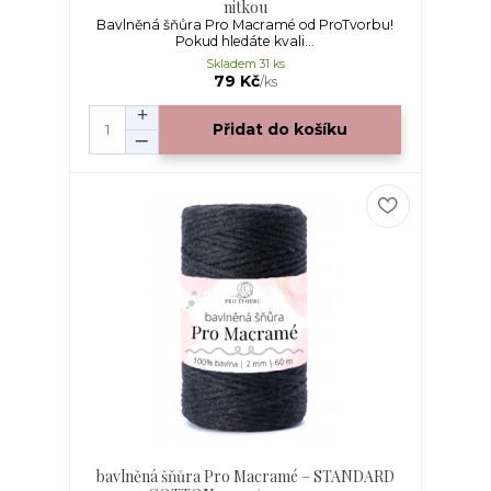
nitkou
Bavlněná šňůra Pro Macramé od ProTvorbu!
Pokud hledáte kvali...
Skladem 31 ks
79 Kč
/
ks
Přidat do košíku
bavlněná šňůra Pro Macramé – STANDARD