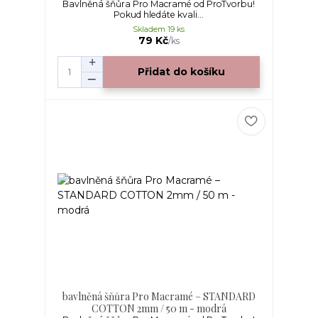
Bavlněná šňůra Pro Macramé od ProTvorbu!
Pokud hledáte kvali...
Skladem 19 ks
79 Kč
/
ks
Přidat do košíku
bavlněná šňůra Pro Macramé – STANDARD
COTTON 2mm / 50 m - modrá