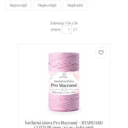
Nejnovější
Nejlevnější
Nejdražší
Zobrazuji 1-54 z 54
strana
z 1
bavlněná šňůra Pro Macramé – STANDARD
COTTON 2mm / 50 m - baby pink