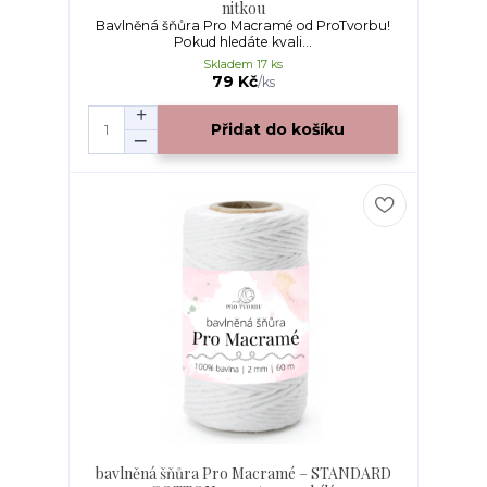
nitkou
Bavlněná šňůra Pro Macramé od ProTvorbu!
Pokud hledáte kvali...
Skladem 17 ks
79 Kč
/
ks
Přidat do košíku
bavlněná šňůra Pro Macramé – STANDARD