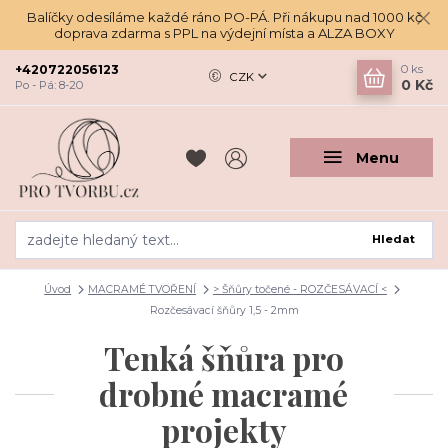
Balíčky odesíláme každé ráno PO-PÁ. Při nákupu nad 1000 kč
doprava zdarma s PPL na výdejní místa a ALZA BOXY
+420722056123
0
ks
CZK
0 Kč
Po - Pá: 8-20
Menu
Hledat
Úvod
MACRAMÉ TVOŘENÍ
> Šňůry točené - ROZČESÁVACÍ <
Rozčesávací šňůry 1,5 - 2mm
Tenká šňůra pro
drobné macramé
projekty