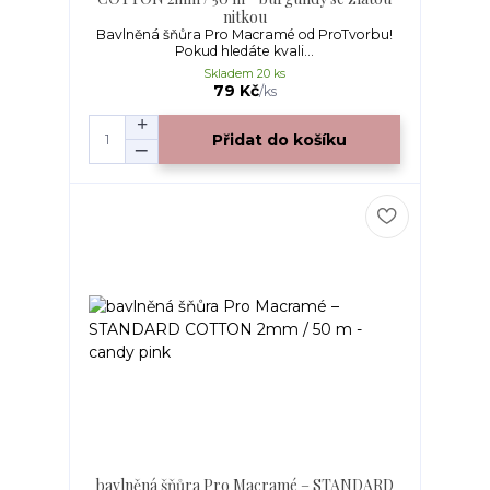
nitkou
Bavlněná šňůra Pro Macramé od ProTvorbu!
Pokud hledáte kvali...
Skladem 20 ks
79 Kč
/
ks
Přidat do košíku
bavlněná šňůra Pro Macramé – STANDARD