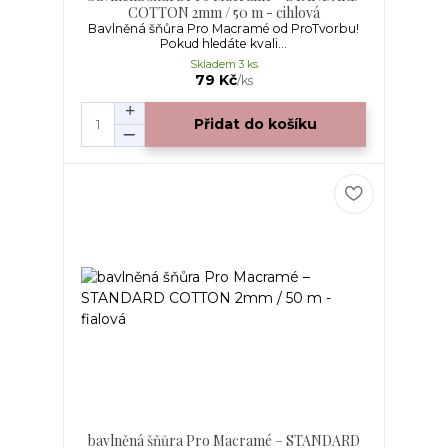
COTTON 2mm / 50 m - cihlová
Bavlněná šňůra Pro Macramé od ProTvorbu!
Pokud hledáte kvali...
Skladem 3 ks
79 Kč
/
ks
Přidat do košíku
bavlněná šňůra Pro Macramé – STANDARD