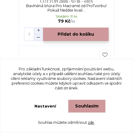
COTTON 2mm / 50 m - onyx
Bavlněná šňůra Pro Macramé od ProTvorbu!
Pokud hledáte kvali...
Skladem 10 ks
79 Kč
/
ks
Přidat do košíku
Pro základní funkčnost, zpříjemnění používání webu,
analytické účely a v případě udělení souhlasu také pro účely
cílení reklamy využíváme soubory cookies. Nastavení vlastních
preferencí cookies můžete kdykoli upravit odkazem ve spodní
části stránek.
Souhlasím
Nastavení
Souhlas můžete odmítnout
zde
.
bavlněná šňůra Pro Macramé – STANDARD