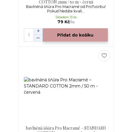
COTTON 2mm / 50 m - černá
Bavlněná šňůra Pro Macramé od ProTvorbu!
Pokud hledáte kvali...
Skladem 13 ks
79 Kč
/
ks
Přidat do košíku
bavlněná šňůra Pro Macramé – STANDARD