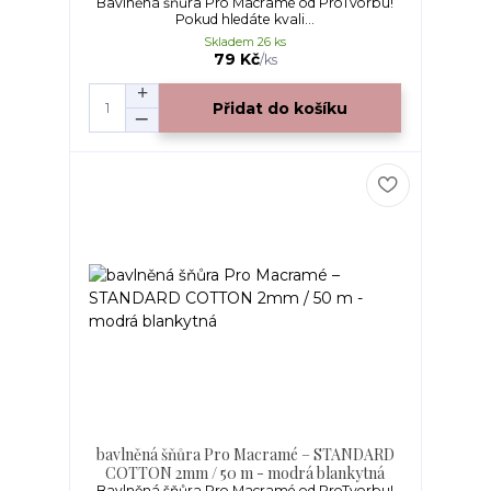
Bavlněná šňůra Pro Macramé od ProTvorbu!
Pokud hledáte kvali...
Skladem 26 ks
79 Kč
/
ks
Přidat do košíku
bavlněná šňůra Pro Macramé – STANDARD
COTTON 2mm / 50 m - modrá blankytná
Bavlněná šňůra Pro Macramé od ProTvorbu!