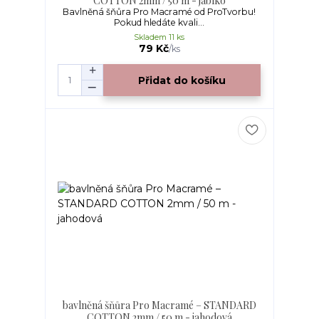
COTTON 2mm / 50 m - jablko
Bavlněná šňůra Pro Macramé od ProTvorbu!
Pokud hledáte kvali...
Skladem 11 ks
79 Kč
/
ks
Přidat do košíku
bavlněná šňůra Pro Macramé – STANDARD
COTTON 2mm / 50 m - jahodová