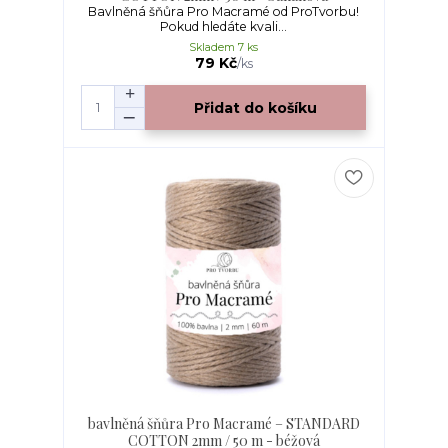
Bavlněná šňůra Pro Macramé od ProTvorbu!
Pokud hledáte kvali...
Skladem 7 ks
79 Kč
/
ks
Přidat do košíku
bavlněná šňůra Pro Macramé – STANDARD
COTTON 2mm / 50 m - béžová