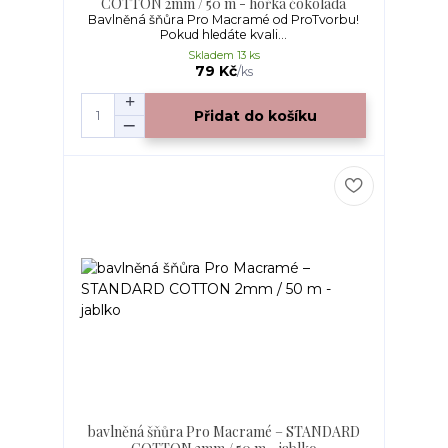
COTTON 2mm / 50 m - hořká čokoláda
Bavlněná šňůra Pro Macramé od ProTvorbu!
Pokud hledáte kvali...
Skladem 13 ks
79 Kč
/
ks
Přidat do košíku
bavlněná šňůra Pro Macramé – STANDARD