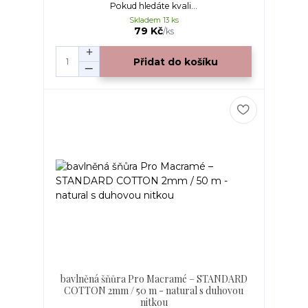
Pokud hledáte kvali...
Skladem 13 ks
79 Kč
/
ks
Přidat do košíku
bavlněná šňůra Pro Macramé – STANDARD
COTTON 2mm / 50 m - natural s duhovou
nitkou