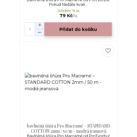
Pokud hledáte kvali...
Skladem 16 ks
79 Kč
/
ks
Přidat do košíku
bavlněná šňůra Pro Macramé – STANDARD
COTTON 2mm / 50 m - modrá jeansová
Bavlněná šňůra Pro Macramé od ProTvorbu!