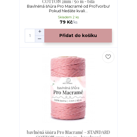
COTTON 2mm / 50 m - bílá
Bavlněná šňůra Pro Macramé od ProTvorbu!
Pokud hledáte kvali...
Skladem 2 ks
79 Kč
/
ks
Přidat do košíku
bavlněná šňůra Pro Macramé – STANDARD