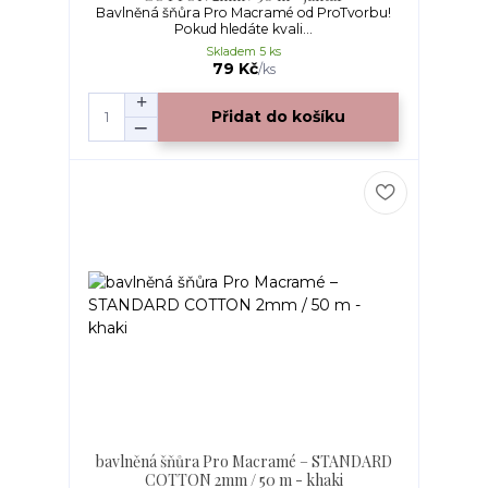
Bavlněná šňůra Pro Macramé od ProTvorbu!
Pokud hledáte kvali...
Skladem 5 ks
79 Kč
/
ks
Přidat do košíku
bavlněná šňůra Pro Macramé – STANDARD
COTTON 2mm / 50 m - khaki