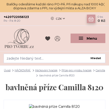
Balíčky odesíláme každé ráno PO-PÁ. Při nákupu nad 1000 kč
doprava zdarma s PPL na výdejní místa a ALZA BOXY
+420722056123
0
ks
CZK
0 Kč
Po - Pá: 8-20
Menu
Hledat
Úvod
HÁČKOVÁNÍ
Háčkování hraček
Příze pro výrobu hraček
Camilla
bavlněná příze Camilla 8120
bavlněná příze Camilla 8120