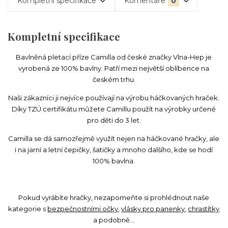
Kompletní specifikace
Komentáře
0
Kompletní specifikace
Bavlněná pletací příze Camilla od české značky Vlna-Hep je
vyrobená ze 100% bavlny. Patří mezi největší oblíbence na
českém trhu.
Naši zákazníci ji nejvíce používají na výrobu háčkovaných hraček.
Díky TZÚ certifikátu můžete Camillu použít na výrobky určené
pro děti do 3 let.
Camilla se dá samozřejmě využít nejen na háčkované hračky, ale
i na jarní a letní čepičky, šatičky a mnoho dalšího, kde se hodí
100% bavlna.
Pokud vyrábíte hračky, nezapomeňte si prohlédnout naše
kategorie s
bezpečnostními očky
,
vlásky pro panenky
,
chrastítky
a podobně...