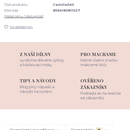
Číslo produktu:
Camilla040
EAN kód:
8594180811027
Hlídat cenu / dostupnost
Do oblíbených
Z NAŠÍ DÍLNY
PRO MACRAME
vyrábíme dřevěné výřezy
Máme vlastní značku
a háčkovací misky
makramé šňůr
TIPY A NÁVODY
OVĚŘENO
ZÁKAZNÍKY
Blog plný nápadů a
návodů na tvoření
Podívejte se na recenze
od zákazníků