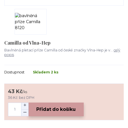
Camilla od Vlna-Hep
Bavlněná pletací příze Camilla od české značky Vlna-Hep je v...
celý
popis
Dostupnost
Skladem 2 ks
43 Kč
/
ks
36 Kč
bez DPH
Přidat do košíku