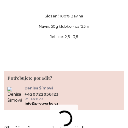
Složení: 100% Bavlna
Návin: 50g klubko - ca 125m
Jehlice: 2,5 - 3,5
Potřebujete poradit?
Denisa Šímová
+420722056123
Po - Pá: 8-20
info@protvorbu.cz