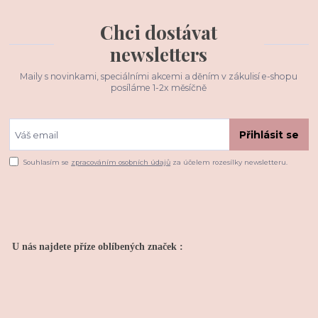
Chci dostávat
newsletters
Maily s novinkami, speciálními akcemi a děním v zákulisí e-shopu
posíláme 1-2x měsíčně
Přihlásit se
Souhlasím se
zpracováním osobních údajů
za účelem rozesílky newsletteru.
U nás najdete příze oblíbených značek :