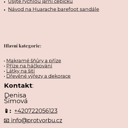
Ušijte rychlou jarní čepičku
Návod na Huarache barefoot sandále
Hlavní kategorie:
•
Makramé šňůry a příze
•
Příze na háčkování
•
Látky na šití
•
Dřevěné výřezy a dekorace
Kontakt
:
Denisa
Šímová
📱:
+420722056123
📧 info@protvorbu.cz