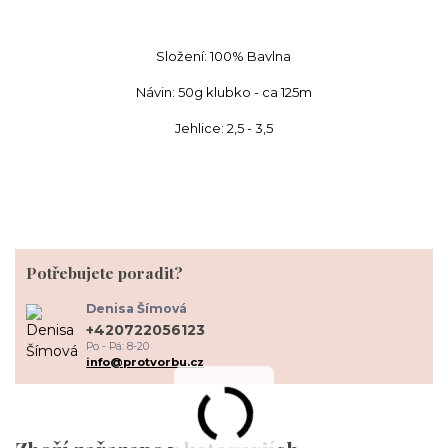
Složení: 100% Bavlna
Návin: 50g klubko - ca 125m
Jehlice: 2,5 - 3,5
Potřebujete poradit?
Denisa Šímová
+420722056123
Po - Pá: 8-20
info@protvorbu.cz