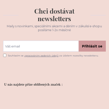
Chci dostávat
newsletters
Maily s novinkami, speciálními akcemi a děním v zákulisí e-shopu
posíláme 1-2x měsíčně
Přihlásit se
Souhlasím se
zpracováním osobních údajů
za účelem rozesílky newsletteru.
U nás najdete příze oblíbených značek :