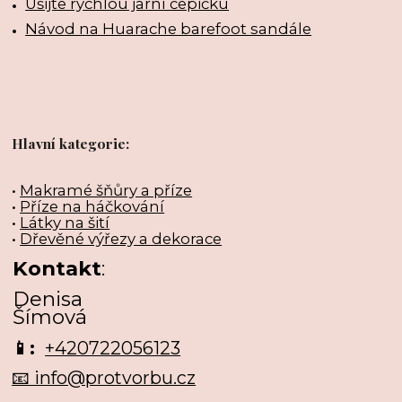
Ušijte rychlou jarní čepičku
Návod na Huarache barefoot sandále
Hlavní kategorie:
•
Makramé šňůry a příze
•
Příze na háčkování
•
Látky na šití
•
Dřevěné výřezy a dekorace
Kontakt
:
Denisa
Šímová
📱:
+420722056123
📧 info@protvorbu.cz