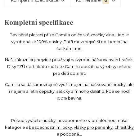
Kompletní specifikace
Komentáře
0
Kompletní specifikace
Bavlněná pletací příze Camilla od české značky Vlna-Hep je
vyrobená ze 100% bavlny. Patří mezi největší oblíbence na
českém trhu.
Naši zákazníci ji nejvíce používají na výrobu háčkovaných hraček.
Díky TZÚ certifikátu můžete Camillu použít na výrobky určené
pro děti do 3 let.
Camilla se dá samozřejmě využít nejen na háčkované hračky, ale
i na jarní a letní čepičky, šatičky a mnoho dalšího, kde se hodí
100% bavlna.
Pokud vyrábíte hračky, nezapomeňte si prohlédnout naše
kategorie s
bezpečnostními očky
,
vlásky pro panenky
,
chrastítky
a podobně...