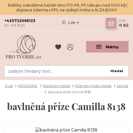
Balíčky odesíláme každé ráno PO-PÁ. Při nákupu nad 1000 kč
doprava zdarma s PPL na výdejní místa a ALZA BOXY
+420722056123
0
ks
CZK
0 Kč
Po - Pá: 8-20
Menu
Hledat
Úvod
HÁČKOVÁNÍ
Háčkování hraček
Příze pro výrobu hraček
Camilla
bavlněná příze Camilla 8138
bavlněná příze Camilla 8138