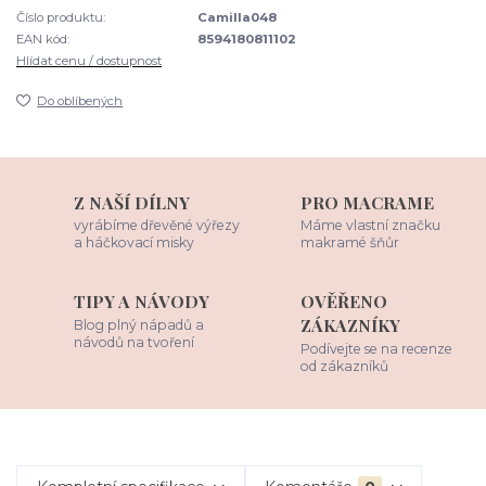
Číslo produktu:
Camilla048
EAN kód:
8594180811102
Hlídat cenu / dostupnost
Do oblíbených
Z NAŠÍ DÍLNY
PRO MACRAME
vyrábíme dřevěné výřezy
Máme vlastní značku
a háčkovací misky
makramé šňůr
TIPY A NÁVODY
OVĚŘENO
ZÁKAZNÍKY
Blog plný nápadů a
návodů na tvoření
Podívejte se na recenze
od zákazníků