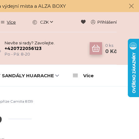
a výdejní místa a ALZA BOXY
Více
CZK
Přihlášení
Nevíte si rady? Zavolejte.
0
ks
+420722056123
0 Kč
Po - Pá: 8-20
 SANDÁLY HUARACHE
Více
příze Camilla 8139
9