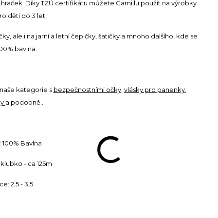
h hraček. Díky TZÚ certifikátu můžete Camillu použít na výrobky
o děti do 3 let.
 ale i na jarní a letní čepičky, šatičky a mnoho dalšího, kde se
100% bavlna.
naše kategorie s
bezpečnostními očky
,
vlásky pro panenky
,
ky
a podobně...
: 100% Bavlna
 klubko - ca 125m
ce: 2,5 - 3,5