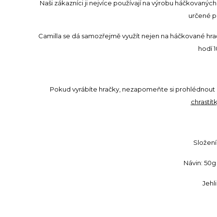
Naši zákazníci ji nejvíce používají na výrobu háčkovanýc
určené pr
Camilla se dá samozřejmě využít nejen na háčkované hračky,
hodí 
Pokud vyrábíte hračky, nezapomeňte si prohlédnout 
chrastít
Složení
Návin: 50g
Jehli