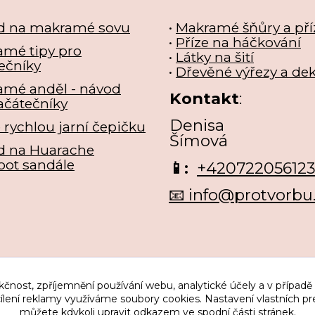
d na makramé sovu
•
Makramé šňůry a pří
•
Příze na háčkování
mé tipy pro
•
Látky na šití
ečníky
•
Dřevěné výřezy a de
amé anděl - návod
Kontakt
:
ačátečníky
Denisa
e rychlou jarní čepičku
Šímová
d na Huarache
oot sandále
📱:
+42072205612
📧 info@protvorbu
kčnost, zpříjemnění používání webu, analytické účely a v případě
cílení reklamy využíváme soubory cookies. Nastavení vlastních pr
můžete kdykoli upravit odkazem ve spodní části stránek.