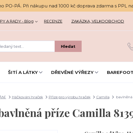
no PO-PÁ. Při nákupu nad 1000 kč doprava zdarma s PPL n
PY A RADY - Blog
RECENZE
ZAKÁZKA, VELKOOBCHOD
Hledat
ŠITÍ A LÁTKY
DŘEVĚNÉ VÝŘEZY
BAREFOOT
ÁNÍ
Háčkování hraček
Příze pro výrobu hraček
Camilla
bavlněná 
bavlněná příze Camilla 813