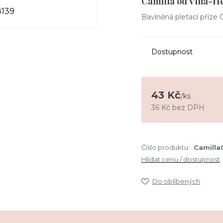
Camilla od Vlna-H
Bavlněná pletací příze 
Dostupnost
43 Kč
/
ks
36 Kč
bez DPH
Číslo produktu:
Camilla
Hlídat cenu / dostupnost
Do oblíbených