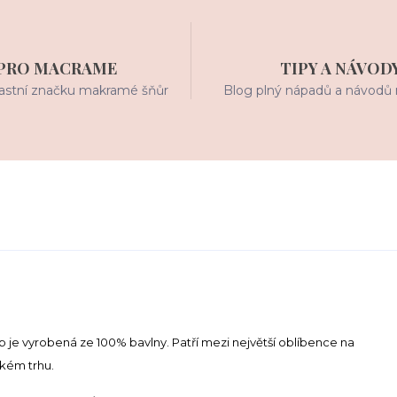
PRO MACRAME
TIPY A NÁVOD
stní značku makramé šňůr
Blog plný nápadů a návodů 
 je vyrobená ze 100% bavlny. Patří mezi největší oblíbence na
kém trhu.