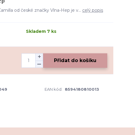
ep
Camilla od české značky Vlna-Hep je v...
celý popis
Skladem 7 ks
Přidat do košíku
049
EAN kód:
8594180810013