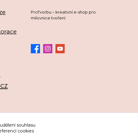
ze
ProTvorbu – kreativní e-shop pro
milovnice tvoření
korace
3
.cz
 udělení souhlasu
eferencí cookies