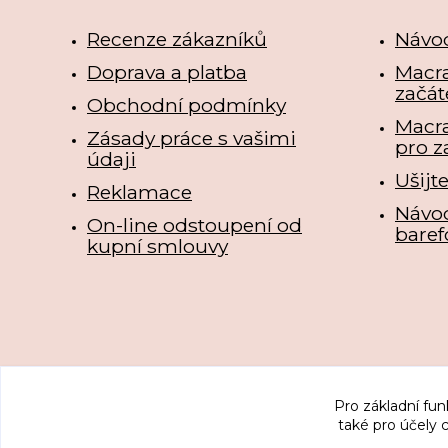
Recenze zákazníků
Návo
Doprava a platba
Macra
začát
Obchodní podmínky
Macr
Zásady práce s vašimi
pro z
údaji
Ušijt
Reklamace
Návo
On-line odstoupení od
baref
kupní smlouvy
Pro základní fun
také pro účely 