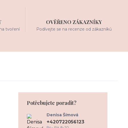
Y
OVĚŘENO ZÁKAZNÍKY
na tvoření
Podívejte se na recenze od zákazníků
Potřebujete poradit?
Denisa Šímová
+420722056123
Po - Pá: 8-20