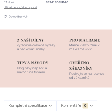
EAN kód:
8594180811140
Hlídat cenu / dostupnost
Do oblíbených
Z NAŠÍ DÍLNY
PRO MACRAME
vyrábíme dřevěné výřezy
Máme vlastní značku
a háčkovací misky
makramé šňůr
TIPY A NÁVODY
OVĚŘENO
ZÁKAZNÍKY
Blog plný nápadů a
návodů na tvoření
Podívejte se na recenze
od zákazníků
Kompletní specifikace
Komentáře
0