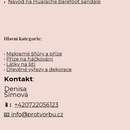
Návod na Huarache barefoot sandále
Hlavní kategorie:
•
Makramé šňůry a příze
•
Příze na háčkování
•
Látky na šití
•
Dřevěné výřezy a dekorace
Kontakt
:
Denisa
Šímová
📱:
+420722056123
📧 info@protvorbu.cz