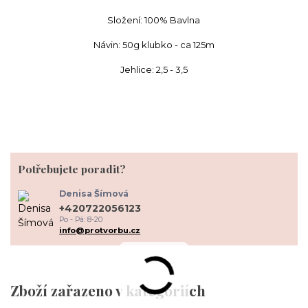
Složení: 100% Bavlna
Návin: 50g klubko - ca 125m
Jehlice: 2,5 - 3,5
Potřebujete poradit?
Denisa Šímová
+420722056123
Po - Pá: 8-20
info@protvorbu.cz
Zboží zařazeno v kategoriích