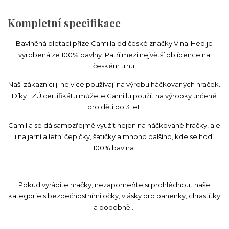
Kompletní specifikace
Bavlněná pletací příze Camilla od české značky Vlna-Hep je
vyrobená ze 100% bavlny. Patří mezi největší oblíbence na
českém trhu.
Naši zákazníci ji nejvíce používají na výrobu háčkovaných hraček.
Díky TZÚ certifikátu můžete Camillu použít na výrobky určené
pro děti do 3 let.
Camilla se dá samozřejmě využít nejen na háčkované hračky, ale
i na jarní a letní čepičky, šatičky a mnoho dalšího, kde se hodí
100% bavlna.
Pokud vyrábíte hračky, nezapomeňte si prohlédnout naše
kategorie s
bezpečnostními očky
,
vlásky pro panenky
,
chrastítky
a podobně...