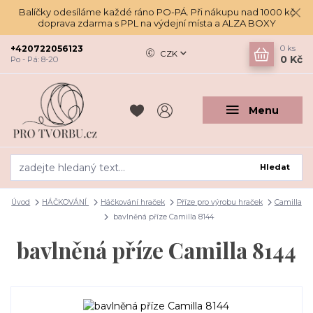
Balíčky odesíláme každé ráno PO-PÁ. Při nákupu nad 1000 kč
doprava zdarma s PPL na výdejní místa a ALZA BOXY
+420722056123
0
ks
CZK
0 Kč
Po - Pá: 8-20
Menu
Hledat
Úvod
HÁČKOVÁNÍ
Háčkování hraček
Příze pro výrobu hraček
Camilla
bavlněná příze Camilla 8144
bavlněná příze Camilla 8144