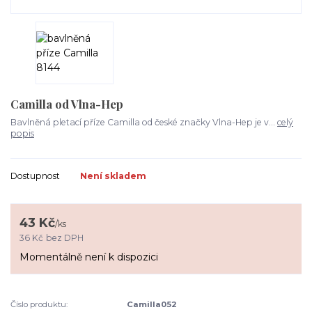
Camilla od Vlna-Hep
Bavlněná pletací příze Camilla od české značky Vlna-Hep je v...
celý
popis
Dostupnost
Není skladem
43 Kč
/
ks
36 Kč
bez DPH
Momentálně není k dispozici
Číslo produktu:
Camilla052